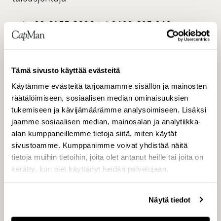
puh. 09 6155 8306 tai 0400 605 040
Tämä sivusto käyttää evästeitä
Käytämme evästeitä tarjoamamme sisällön ja mainosten
räätälöimiseen, sosiaalisen median ominaisuuksien
Koko pörssitiedote:
tukemiseen ja kävijämäärämme analysoimiseen. Lisäksi
jaamme sosiaalisen median, mainosalan ja analytiikka-
alan kumppaneillemme tietoja siitä, miten käytät
sivustoamme. Kumppanimme voivat yhdistää näitä
– MS-Word muodossa tai
tietoja muihin tietoihin, joita olet antanut heille tai joita on
kerätty, kun olet käyttänyt heidän palvelujaan.
– Rich Text muodossa
Näytä tiedot