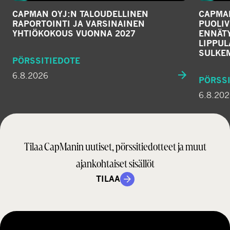
CAPMAN OYJ:N TALOUDELLINEN
CAPMAN
RAPORTOINTI JA VARSINAINEN
PUOLIV
YHTIÖKOKOUS VUONNA 2027
ENNÄTY
LIPPU
SULKE
PÖRSSITIEDOTE
6.8.2026
PÖRSSI
6.8.20
Tilaa CapManin uutiset, pörssitiedotteet ja muut
ajankohtaiset sisällöt
TILAA