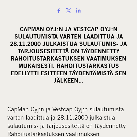
S
h
a
CAPMAN OYJ:N JA VESTCAP OYJ:N
r
SULAUTUMISTA VARTEN LAADITTUA JA
e
28.11.2000 JULKAISTUA SULAUTUMIS- JA
o
TARJOUSESITETTÄ ON TÄYDENNETTY
RAHOITUSTARKASTUKSEN VAATIMUKSEN
n
MUKAISESTI. RAHOITUSTARKASTUS
s
EDELLYTTI ESITTEEN TÄYDENTÄMISTÄ SEN
o
JÄLKEEN…
c
i
a
l
CapMan Oyj:n ja Vestcap Oyj:n sulautumista
m
varten laadittua ja 28.11.2000 julkaistua
e
sulautumis- ja tarjousesitettä on täydennetty
d
Rahoitustarkastuksen vaatimuksen