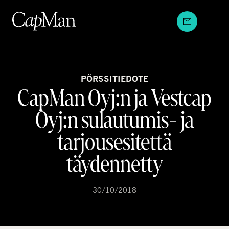
Hyppää
sisältöön
PÖRSSITIEDOTE
CapMan Oyj:n ja Vestcap
Oyj:n sulautumis- ja
tarjousesitettä
täydennetty
30/10/2018