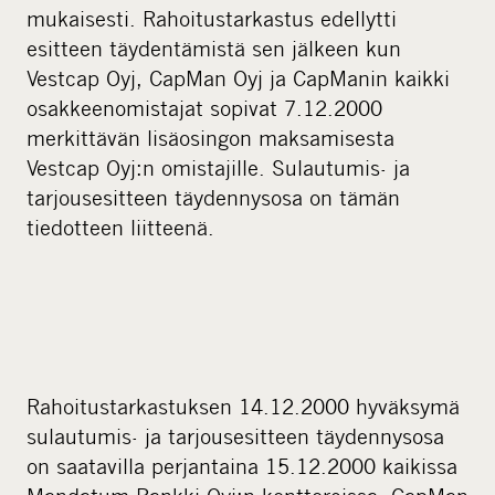
i
mukaisesti. Rahoitustarkastus edellytti
a
esitteen täydentämistä sen jälkeen kun
Vestcap Oyj, CapMan Oyj ja CapManin kaikki
osakkeenomistajat sopivat 7.12.2000
merkittävän lisäosingon maksamisesta
Vestcap Oyj:n omistajille. Sulautumis- ja
tarjousesitteen täydennysosa on tämän
tiedotteen liitteenä.
Rahoitustarkastuksen 14.12.2000 hyväksymä
sulautumis- ja tarjousesitteen täydennysosa
on saatavilla perjantaina 15.12.2000 kaikissa