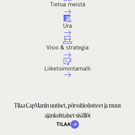
Tietoa meistä
Ura
Visio & strategia
Liiketoimintamalli
Tilaa CapManin uutiset, pörssitiedotteet ja muut
ajankohtaiset sisällöt
TILAA