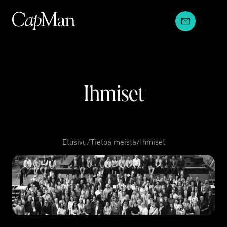
Hyppää
sisältöön
Ihmiset
Etusivu
/
Tietoa meistä
/
Ihmiset