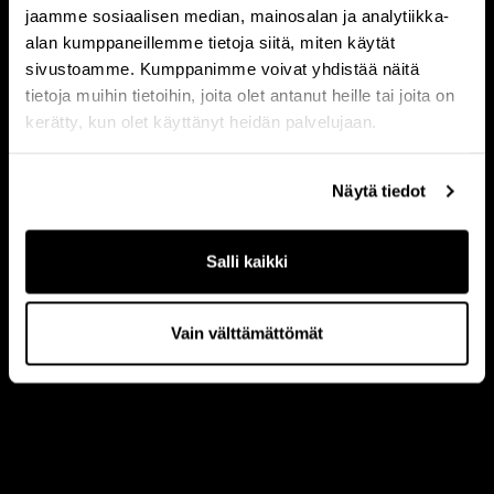
jaamme sosiaalisen median, mainosalan ja analytiikka-
alan kumppaneillemme tietoja siitä, miten käytät
sivustoamme. Kumppanimme voivat yhdistää näitä
tietoja muihin tietoihin, joita olet antanut heille tai joita on
kerätty, kun olet käyttänyt heidän palvelujaan.
Näytä tiedot
Salli kaikki
Vain välttämättömät