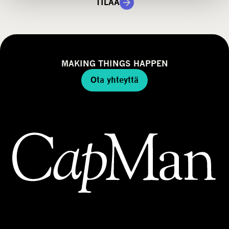
i
m
TILAA
a
a
l
l
i
MAKING THINGS HAPPEN
Ota yhteyttä