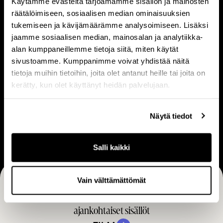
Käytämme evästeitä tarjoamamme sisällön ja mainosten
t
i
räätälöimiseen, sosiaalisen median ominaisuuksien
o
s
tukemiseen ja kävijämäärämme analysoimiseen. Lisäksi
a
e
jaamme sosiaalisen median, mainosalan ja analytiikka-
m
t
V
L
alan kumppaneillemme tietoja siitä, miten käytät
e
Visio & strategia
Liiketoimintamalli
i
i
sivustoamme. Kumppanimme voivat yhdistää näitä
i
tietoja muihin tietoihin, joita olet antanut heille tai joita on
s
i
s
kerätty, kun olet käyttänyt heidän palvelujaan.
i
k
t
o
e
U
ä
&
t
Näytä tiedot
Ura
r
s
o
a
t
i
Salli kaikki
r
m
a
i
Vain välttämättömät
t
n
Tilaa CapManin uutiset, pörssitiedotteet ja muut
e
t
g
ajankohtaiset sisällöt
a