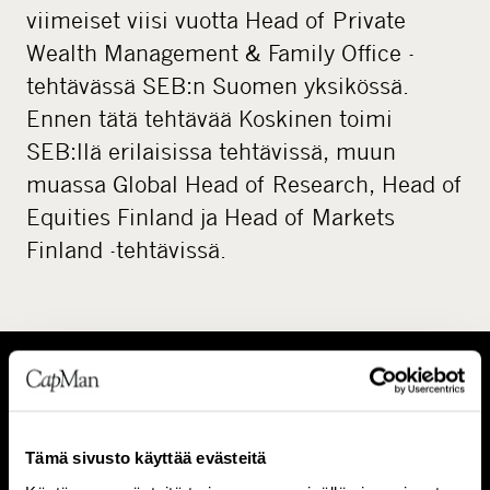
viimeiset viisi vuotta Head of Private
Wealth Management & Family Office -
tehtävässä SEB:n Suomen yksikössä.
Ennen tätä tehtävää Koskinen toimi
SEB:llä erilaisissa tehtävissä, muun
muassa Global Head of Research, Head of
Equities Finland ja Head of Markets
Finland -tehtävissä.
T
I
i
h
Tämä sivusto käyttää evästeitä
e
m
Tietoa meistä
Ihmiset