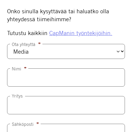
Onko sinulla kysyttävää tai haluatko olla
yhteydessä tiimeihimme?
Tutustu kaikkiin
CapManin työntekijöihin.
(
Ota yhteyttä
P
a
k
(
Nimi
o
P
l
a
l
k
i
Yritys
o
n
l
e
l
n
i
)
(
Sähköposti
n
P
e