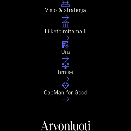
Visio & strategia
Liiketoimitamalli
Ura
Ihmiset
CapMan for Good
Arvonluoti