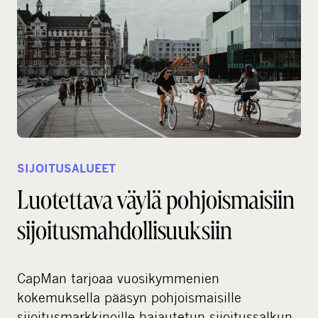
SIJOITUSALUEET
Luotettava väylä pohjoismaisiin
sijoitusmahdollisuuksiin
CapMan tarjoaa vuosikymmenien
kokemuksella pääsyn pohjoismaisille
sijoitusmarkkinoille hajautetun sijoitussalkun