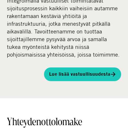
Integroimalla vastuulliset toimintatavat
sijoitusprosessin kaikkiin vaiheisiin autamme
rakentamaan kestäviä yhtiöitä ja
infrastruktuuria, jotka menestyvät pitkällä
aikavälillä. Tavoitteenamme on tuottaa
sijoittajillemme pysyvää arvoa ja samalla
tukea myönteistä kehitystä niissä
pohjoismaisissa yhteisöissä, joissa toimimme.
Lue lisää vastuullisuudesta
Yhteydenottolomake