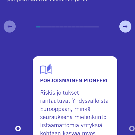
POHJOISMAINEN PIONEERI
Riskisijoitukset
rantautuvat Yhdysvalloista
Eurooppaan, minkä
seurauksena mielenkiinto
listaamattomia yrityksiä
kohtaan kasvaa myös