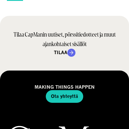
k
s
y
n
t
Tilaa CapManin uutiset, pörssitiedotteet ja muut
ä
(
ajankohtaiset sisällöt
P
TILAA
a
k
o
l
l
MAKING THINGS HAPPEN
i
n
Ota yhteyttä
e
n
)