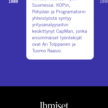
1989
199
Suomessa. KOPin,
Pohjolan ja Programatorin
yhteistyöstä syntyy
yritysanalyyseihin
keskittynyt CapMan, jonka
ensimmäiset työntekijät
ovat Ari Tolppanen ja
Tuomo Raasio.
Ihmiset