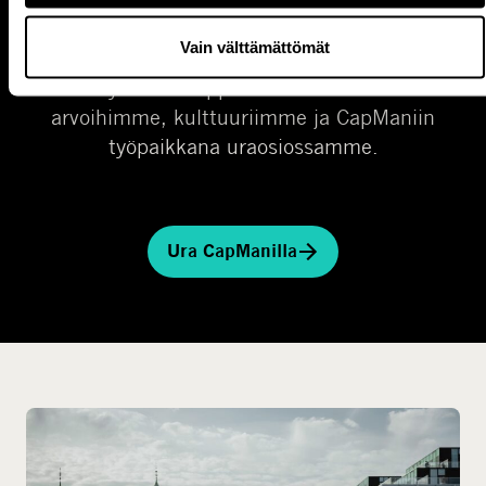
URA CAPMANILLA
Vain välttämättömät
Etsimme jatkuvasti uusia capmanilaisia
liittymään huipptiimiimme. Tutustu
arvoihimme, kulttuuriimme ja CapManiin
työpaikkana uraosiossamme.
Ura CapManilla