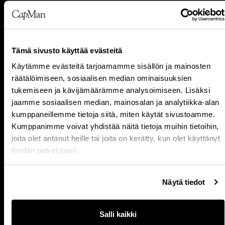
CapManin menestys perustuu osaavaan ja
motivoituneeseen henkilöstöön. CapManilaisia
yhdistää kunnianhimoinen ja yrittäjähenkinen
asenne sekä eteenpäinkatsova
Tämä sivusto käyttää evästeitä
työskentelytapa.
Käytämme evästeitä tarjoamamme sisällön ja mainosten
räätälöimiseen, sosiaalisen median ominaisuuksien
Työllistämme yli 200 henkilöä Helsingissä,
tukemiseen ja kävijämäärämme analysoimiseen. Lisäksi
jaamme sosiaalisen median, mainosalan ja analytiikka-alan
Tukholmassa, Kööpenhaminassa, Oslossa,
kumppaneillemme tietoja siitä, miten käytät sivustoamme.
Luxemburgissa, Lontoossa ja Düsseldorfissa.
Kumppanimme voivat yhdistää näitä tietoja muihin tietoihin,
joita olet antanut heille tai joita on kerätty, kun olet käyttänyt
heidän palvelujaan.
Tutustu meihin
Näytä tiedot
Salli kaikki