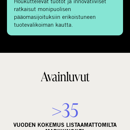
Houkuttelevat tuotot ja innovatiiviset
ratkaisut monipuolisen
pääomasijoituksiin erikoistuneen
tuotevalikoiman kautta.
Avainluvut
>35
VUODEN KOKEMUS LISTAAMATTOMILTA