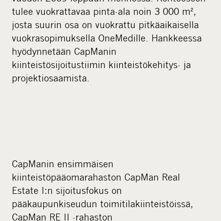
tulee vuokrattavaa pinta-ala noin 3 000 m²,
josta suurin osa on vuokrattu pitkäaikaisella
vuokrasopimuksella OneMedille. Hankkeessa
hyödynnetään CapManin
kiinteistösijoitustiimin kiinteistökehitys- ja
projektiosaamista.
CapManin ensimmäisen
kiinteistöpääomarahaston CapMan Real
Estate I:n sijoitusfokus on
pääkaupunkiseudun toimitilakiinteistöissä,
CapMan RE II -rahaston