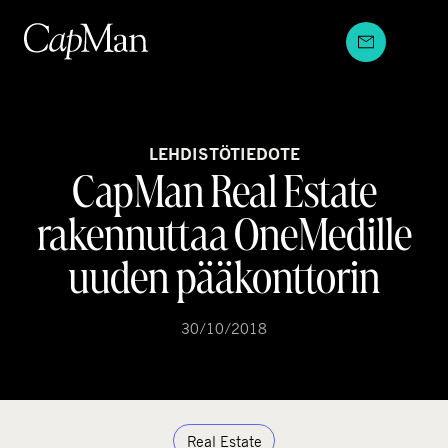
Hyppää
sisältöön
LEHDISTÖTIEDOTE
CapMan Real Estate
rakennuttaa OneMedille
uuden pääkonttorin
30/10/2018
Real Estate