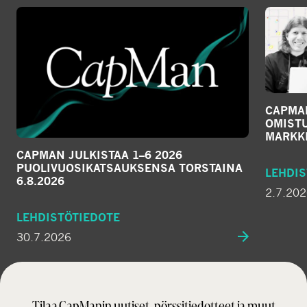
CAPMA
OMIST
MARKKI
CAPMAN JULKISTAA 1–6 2026
PUOLIVUOSIKATSAUKSENSA TORSTAINA
LEHDIS
6.8.2026
2.7.20
LEHDISTÖTIEDOTE
30.7.2026
Tilaa CapManin uutiset, pörssitiedotteet ja muut