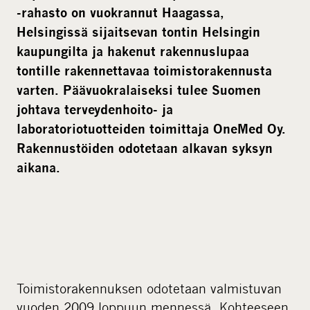
i
-rahasto on vuokrannut Haagassa,
a
Helsingissä sijaitsevan tontin Helsingin
kaupungilta ja hakenut rakennuslupaa
tontille rakennettavaa toimistorakennusta
varten. Päävuokralaiseksi tulee Suomen
johtava terveydenhoito- ja
laboratoriotuotteiden toimittaja OneMed Oy.
Rakennustöiden odotetaan alkavan syksyn
aikana.
Toimistorakennuksen odotetaan valmistuvan
vuoden 2009 loppuun mennessä. Kohteeseen