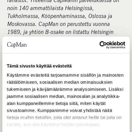
noin 140 ammattilaista Helsingissä,
Tukholmassa, Kööpenhaminassa, Oslossa ja
Moskovassa. CapMan on perustettu vuonna
1989, ja yhtiön B-osake on listattu Helsingin
pörssissä vuodesta 2001.
Tämä sivusto käyttää evästeitä
Käytämme evästeitä tarjoamamme sisällön ja mainosten
räätälöimiseen, sosiaalisen median ominaisuuksien
tukemiseen ja kävijämäärämme analysoimiseen. Lisäksi
OneMed
www.onemed.fi
jaamme sosiaalisen median, mainosalan ja analytiikka-
alan kumppaneillemme tietoja siitä, miten käytät
sivustoamme. Kumppanimme voivat yhdistää näitä
OneMed Oy on johtava terveydenhoito- ja
tietoja muihin tietoihin, joita olet antanut heille tai joita on
laboratoriotuotteiden toimittaja Suomessa.
kerätty, kun olet käyttänyt heidän palvelujaan.