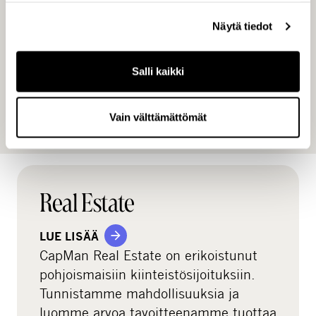
Sairaaloiden ja terveyskeskusten lisäksi OneMed
Oy:n asiakkaita ovat yksityiset klinikat,
Näytä tiedot
vanhainkodit, hammas- ja eläinlääkäriasemat,
teollisuuden asiakkaat, apteekit ja muut
Salli kaikki
jälleenmyyjät. Kattava tuotevalikoimamme
koostuu johtavien valmistajien ja OneMedin
omista private label -tuotteista.
Vain välttämättömät
Real Estate
LUE LISÄÄ
CapMan Real Estate on erikoistunut
pohjoismaisiin kiinteistösijoituksiin.
Tunnistamme mahdollisuuksia ja
luomme arvoa tavoitteenamme tuottaa