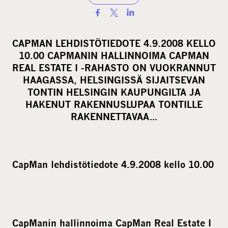
S
h
a
CAPMAN LEHDISTÖTIEDOTE 4.9.2008 KELLO
r
10.00 CAPMANIN HALLINNOIMA CAPMAN
e
REAL ESTATE I -RAHASTO ON VUOKRANNUT
o
HAAGASSA, HELSINGISSÄ SIJAITSEVAN
TONTIN HELSINGIN KAUPUNGILTA JA
n
HAKENUT RAKENNUSLUPAA TONTILLE
s
RAKENNETTAVAA…
o
c
i
a
CapMan lehdistötiedote 4.9.2008 kello 10.00
l
m
e
d
CapManin hallinnoima CapMan Real Estate I