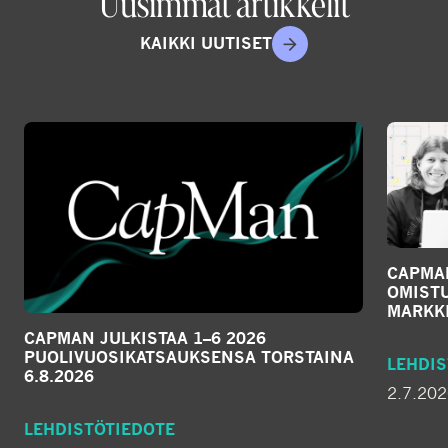
Uusimmat artikkelit
KAIKKI UUTISET
CAPMA
OMIST
MARKKI
CAPMAN JULKISTAA 1–6 2026
PUOLIVUOSIKATSAUKSENSA TORSTAINA
LEHDIS
6.8.2026
2.7.20
LEHDISTÖTIEDOTE