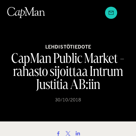
Hyppää
sisältöön
LEHDISTÖTIEDOTE
CapMan Public Market -
rahasto sijoittaa Intrum
Justitia AB:iin
30/10/2018
S