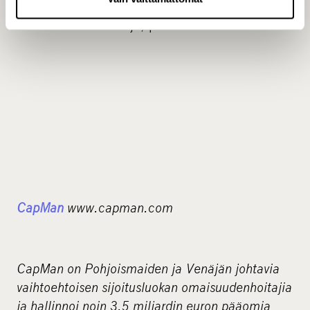
Jukka Ruuska, senior partner, CapMan Public
Market -tiimin vetäjä, p. 050 1732
CapMan
www.capman.com
CapMan on Pohjoismaiden ja Venäjän johtavia
vaihtoehtoisen sijoitusluokan omaisuudenhoitajia
ja hallinnoi noin 3,5 miljardin euron pääomia