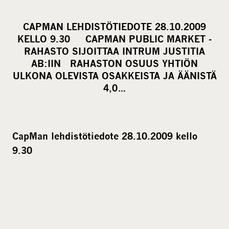
h
a
CAPMAN LEHDISTÖTIEDOTE 28.10.2009
r
KELLO 9.30 CAPMAN PUBLIC MARKET -
e
RAHASTO SIJOITTAA INTRUM JUSTITIA
o
AB:IIN RAHASTON OSUUS YHTIÖN
ULKONA OLEVISTA OSAKKEISTA JA ÄÄNISTÄ
n
4,0…
s
o
c
i
CapMan lehdistötiedote 28.10.2009 kello
a
9.30
l
m
e
d
i
a