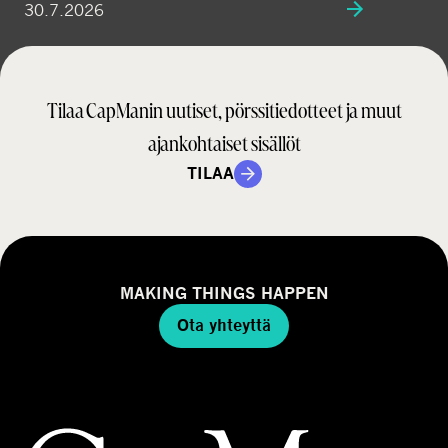
30.7.2026
Tilaa CapManin uutiset, pörssitiedotteet ja muut
ajankohtaiset sisällöt
TILAA
MAKING THINGS HAPPEN
Ota yhteyttä