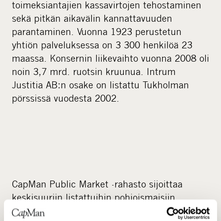
toimeksiantajien kassavirtojen tehostaminen
sekä pitkän aikavälin kannattavuuden
parantaminen. Vuonna 1923 perustetun
yhtiön palveluksessa on 3 300 henkilöä 23
maassa. Konsernin liikevaihto vuonna 2008 oli
noin 3,7 mrd. ruotsin kruunua. Intrum
Justitia AB:n osake on listattu Tukholman
pörssissä vuodesta 2002.
CapMan Public Market -rahasto sijoittaa
keskisuuriin listattuihin pohjoismaisiin
yhtiöihin, ja hyödyntää toiminnassaan