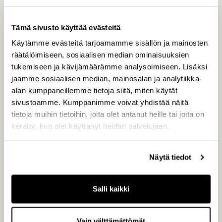
CapManin aktiiviseen omistajuuteen
perustuvia pääomasijoitustoiminnan
Tämä sivusto käyttää evästeitä
arvonluontikeinoja. Rahasto on aiemmin
julkistanut sijoituksen Tukholman pörssissä
Käytämme evästeitä tarjoamamme sisällön ja mainosten
räätälöimiseen, sosiaalisen median ominaisuuksien
listattuun Euroopan johtavaan keittiöalan
tukemiseen ja kävijämäärämme analysoimiseen. Lisäksi
yritykseen Nobia AB:iin.
jaamme sosiaalisen median, mainosalan ja analytiikka-
alan kumppaneillemme tietoja siitä, miten käytät
sivustoamme. Kumppanimme voivat yhdistää näitä
tietoja muihin tietoihin, joita olet antanut heille tai joita on
kerätty, kun olet käyttänyt heidän palvelujaan.
Lisätietoja:
Näytä tiedot
Salli kaikki
Joakim Rubin, senior partner, CapMan Public
Market, p. +46 70 558 4278
Vain välttämättömät