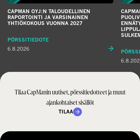
CAPMAN OYJ:N TALOUDELLINEN
CAPMAN
RAPORTOINTI JA VARSINAINEN
PUOLIV
YHTIÖKOKOUS VUONNA 2027
ENNÄTY
LIPPU
SULKE
PÖRSSITIEDOTE
6.8.2026
PÖRSSI
6.8.20
Tilaa CapManin uutiset, pörssitiedotteet ja muut
ajankohtaiset sisällöt
TILAA