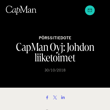
Hyppää
sisältöön
PÖRSSITIEDOTE
CapMan Oyj: Johdon
liiketoimet
30/10/2018
S
h
a