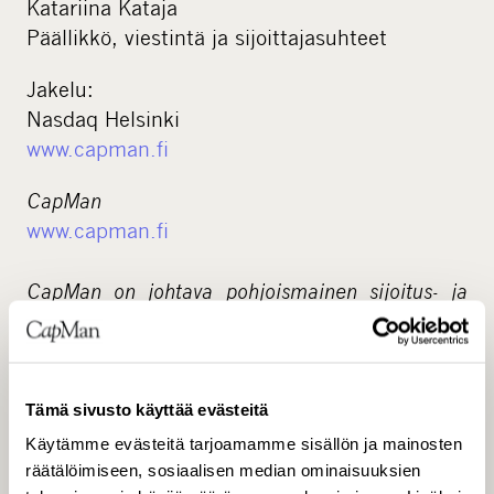
Katariina Kataja
Päällikkö, viestintä ja sijoittajasuhteet
Jakelu:
Nasdaq Helsinki
www.capman.fi
CapMan
www.capman.fi
CapMan on johtava pohjoismainen sijoitus- ja
erikoistunut varainhoitoyhtiö. Olemme aktiivisesti
kehittäneet satoja yhtiöitä ja kiinteistöjä ja
luoneet merkittävää arvoa viimeiset 28 vuotta
yhtenä pääomasijoitusalan edelläkävijöistä
Tämä sivusto käyttää evästeitä
Pohjoismaissa. Palveluksessamme on 110
Käytämme evästeitä tarjoamamme sisällön ja mainosten
pääomasijoittamisen ammattilaista, ja
räätälöimiseen, sosiaalisen median ominaisuuksien