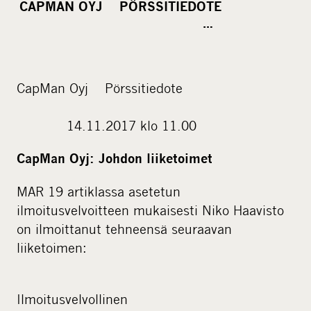
CAPMAN OYJ PÖRSSITIEDOTE
r
…
e
o
n
CapMan Oyj Pörssitiedote
s
o
14.11.2017 klo 11.00
c
i
CapMan Oyj: Johdon liiketoimet
a
l
MAR 19 artiklassa asetetun
m
ilmoitusvelvoitteen mukaisesti Niko Haavisto
e
on ilmoittanut tehneensä seuraavan
d
liiketoimen:
i
a
Ilmoitusvelvollinen