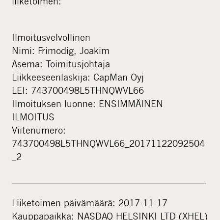
liiketoimen:
Ilmoitusvelvollinen
Nimi: Frimodig, Joakim
Asema: Toimitusjohtaja
Liikkeeseenlaskija: CapMan Oyj
LEI: 743700498L5THNQWVL66
Ilmoituksen luonne: ENSIMMÄINEN
ILMOITUS
Viitenumero:
743700498L5THNQWVL66_20171122092504
_2
____________________________________________
Liiketoimen päivämäärä: 2017-11-17
Kauppapaikka: NASDAQ HELSINKI LTD (XHEL)