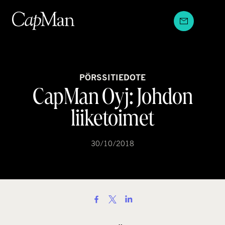
Hyppää
sisältöön
PÖRSSITIEDOTE
CapMan Oyj: Johdon
liiketoimet
30/10/2018
S
h
a