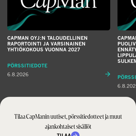
CAPMAN OYJ:N TALOUDELLINEN
CAPMAN
RAPORTOINTI JA VARSINAINEN
PUOLIV
YHTIÖKOKOUS VUONNA 2027
ENNÄTY
LIPPU
SULKE
PÖRSSITIEDOTE
6.8.2026
PÖRSSI
6.8.20
Tilaa CapManin uutiset, pörssitiedotteet ja muut
ajankohtaiset sisällöt
TILAA