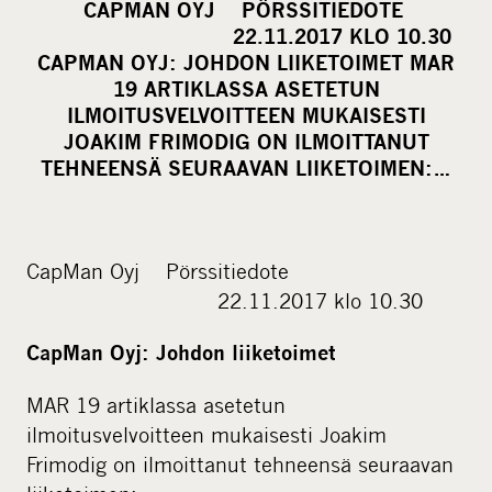
CAPMAN OYJ PÖRSSITIEDOTE
r
22.11.2017 KLO 10.30
e
CAPMAN OYJ: JOHDON LIIKETOIMET MAR
o
19 ARTIKLASSA ASETETUN
ILMOITUSVELVOITTEEN MUKAISESTI
n
JOAKIM FRIMODIG ON ILMOITTANUT
s
TEHNEENSÄ SEURAAVAN LIIKETOIMEN:…
o
c
i
a
CapMan Oyj Pörssitiedote
l
22.11.2017 klo 10.30
m
CapMan Oyj: Johdon liiketoimet
e
d
MAR 19 artiklassa asetetun
i
ilmoitusvelvoitteen mukaisesti Joakim
a
Frimodig on ilmoittanut tehneensä seuraavan