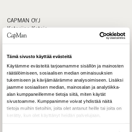
CAPMAN OYJ
Katariina Kataja
Päällikkö, viestintä ja sijoittajasuhteet
Jakelu:
Tämä sivusto käyttää evästeitä
Nasdaq Helsinki
www.capman.fi
Käytämme evästeitä tarjoamamme sisällön ja mainosten
räätälöimiseen, sosiaalisen median ominaisuuksien
CapMan
tukemiseen ja kävijämäärämme analysoimiseen. Lisäksi
jaamme sosiaalisen median, mainosalan ja analytiikka-
www.capman.fi
alan kumppaneillemme tietoja siitä, miten käytät
sivustoamme. Kumppanimme voivat yhdistää näitä
CapMan on johtava pohjoismainen sijoitus- ja
tietoja muihin tietoihin, joita olet antanut heille tai joita on
erikoistunut varainhoitoyhtiö. Olemme aktiivisesti
kerätty, kun olet käyttänyt heidän palvelujaan.
kehittäneet satoja yhtiöitä ja kiinteistöjä ja
luoneet merkittävää arvoa viimeiset 28 vuotta