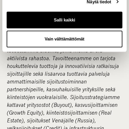
Näytä tiedot
yhtenä pääomasijoitusalan edelläkävijöistä
Pohjoismaissa. Palveluksessamme on 110
pääomasijoittamisen ammattilaista, ja
Salli kaikki
hallinnoimme yhteensä noin 2,7 miljardin euron
pääomia pääosin asiakkaidemme, eli sijoittajien,
Vain välttämättömät
puolesta mutta myös suorina sijoituksina omasta
taseestamme alueilla, joilla meillä ei ole
aktiivista rahastoa. Tavoitteenamme on tarjota
houkuttelevia tuottoja ja innovatiivisia ratkaisuja
sijoittajille sekä lisäarvoa tuottavia palveluja
ammattimaisille sijoitustoiminnan
partnershipeille, kasvuhakuisille yrityksille sekä
kiinteistöjen vuokralaisille. Sijoitusstrategiamme
kattavat yritysostot (Buyout), kasvusijoittamisen
(Growth Equity), kiinteistösijoittamisen (Real
Estate), sijoitukset Venäjälle (Russia),
velkasijoitukset (Credit) ja infrastruktuurin