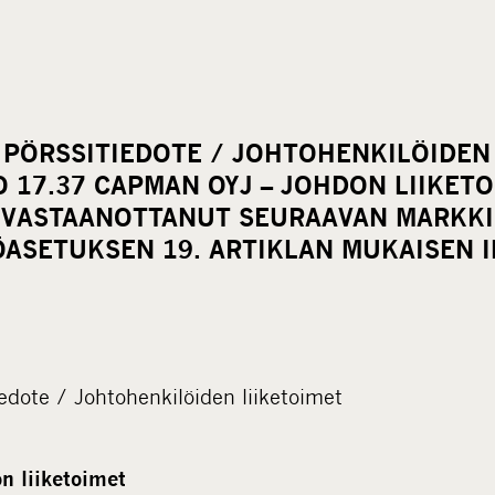
 PÖRSSITIEDOTE / JOHTOHENKILÖIDEN 
LO 17.37 CAPMAN OYJ – JOHDON LIIKET
 VASTAANOTTANUT SEURAAVAN MARKK
ÖASETUKSEN 19. ARTIKLAN MUKAISEN 
edote / Johtohenkilöiden liiketoimet
n liiketoimet