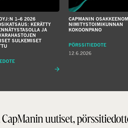
YJ:N 1–6 2026
CAPMANIN OSAKKEENOM
SIKATSAUS: KERÄTTY
NIMITYSTOIMIKUNNAN
ENNÄTYSTASOLLA JA
KOKOONPANO
IVARAHASTOJEN
ISET SULKEMISET
PÖRSSITIEDOTE
TTU
12.6.2026
IEDOTE
 CapManin uutiset, pörssitiedott