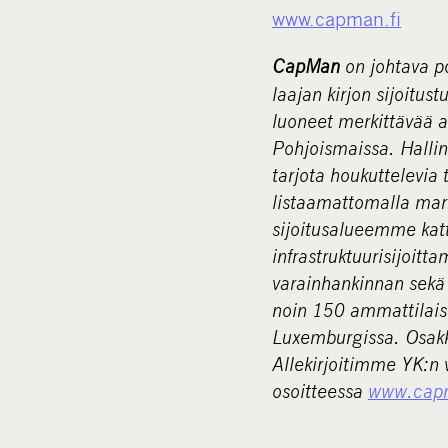
www.capman.fi
CapMan
on johtava p
laajan kirjon sijoitust
luoneet merkittävää a
Pohjoismaissa. Halli
tarjota houkuttelevia t
listaamattomalla markk
sijoitusalueemme katt
infrastruktuurisijoit
varainhankinnan sekä 
noin 150 ammattilais
Luxemburgissa. Osakk
Allekirjoitimme YK:n 
osoitteessa
www.cap