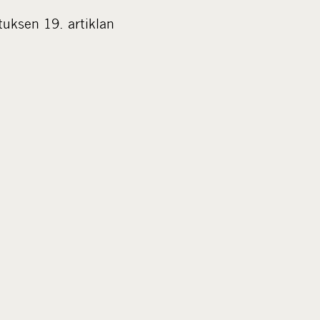
i
uksen 19. artiklan
a