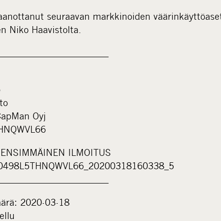
anottanut seuraavan markkinoiden väärinkäyttöaset
n Niko Haavistolta.
_________________________
o
to
 CapMan Oyj
THNQWVL66
e: ENSIMMÄINEN ILMOITUS
700498L5THNQWVL66_20200318160338_5
_________________________
äärä: 2020-03-18
ellu