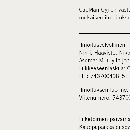
CapMan Oyj on vasta
mukaisen ilmoitukse
___________________
Ilmoitusvelvollinen
Nimi: Haavisto, Nik
Asema: Muu ylin joh
Liikkeeseenlaskija:
LEI: 743700498L5
Ilmoituksen luonn
Viitenumero: 743
___________________
Liiketoimen päiväm
Kauppapaikka ei sov