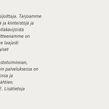
sijoittaja. Tarjoamme
 ja kiinteistöjä ja
läkävijöistä
voitteenamme on
e laajasti
yiset
 ostotoiminnan,
nin palveluksessa on
ossa ja
ähtien.
. Lisätietoja