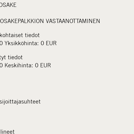
 OSAKE
e: OSAKEPALKKION VASTAANOTTAMINEN
kohtaiset tiedot
00 Yksikköhinta: 0 EUR
tyt tiedot
00 Keskihinta: 0 EUR
sijoittajasuhteet
lineet