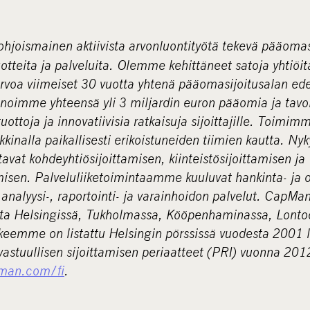
ohjoismainen aktiivista arvonluontityötä tekevä pääoma
uotteita ja palveluita. Olemme kehittäneet satoja yhtiöitä
rvoa viimeiset 30 vuotta yhtenä pääomasijoitusalan edel
nnoimme yhteensä yli 3 miljardin euron pääomia ja ta
uottoja ja innovatiivisia ratkaisuja sijoittajille. Toimimm
inalla paikallisesti erikoistuneiden tiimien kautta. Nyk
avat kohdeyhtiösijoittamisen, kiinteistösijoittamisen ja
tamisen. Palveluliiketoimintaamme kuuluvat hankinta- ja
analyysi-, raportointi- ja varainhoidon palvelut. CapMa
ta Helsingissä, Tukholmassa, Kööpenhaminassa, Lonto
eemme on listattu Helsingin pörssissä vuodesta 2001 l
vastuullisen sijoittamisen periaatteet (PRI) vuonna 2012
man.com/fi
.