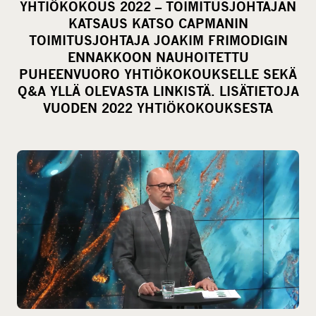
YHTIÖKOKOUS 2022 – TOIMITUSJOHTAJAN
r
KATSAUS KATSO CAPMANIN
e
TOIMITUSJOHTAJA JOAKIM FRIMODIGIN
o
ENNAKKOON NAUHOITETTU
PUHEENVUORO YHTIÖKOKOUKSELLE SEKÄ
n
Q&A YLLÄ OLEVASTA LINKISTÄ. LISÄTIETOJA
s
VUODEN 2022 YHTIÖKOKOUKSESTA
o
c
i
a
l
m
e
d
i
a