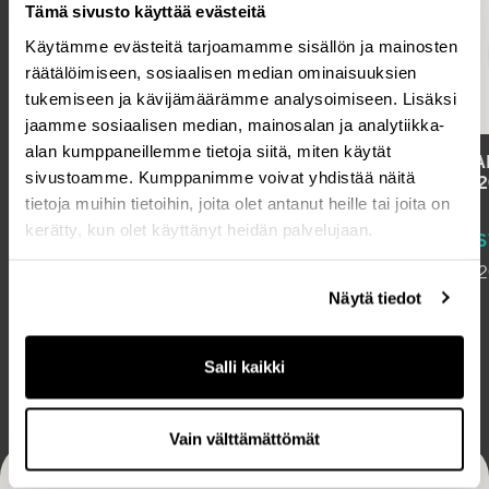
m
Tämä sivusto käyttää evästeitä
e
Käytämme evästeitä tarjoamamme sisällön ja mainosten
d
räätälöimiseen, sosiaalisen median ominaisuuksien
i
tukemiseen ja kävijämäärämme analysoimiseen. Lisäksi
a
jaamme sosiaalisen median, mainosalan ja analytiikka-
alan kumppaneillemme tietoja siitä, miten käytät
PÖRSSISIJOITTAJAN VIIKKO 2023 –
CAPMA
sivustoamme. Kumppanimme voivat yhdistää näitä
CAPMANIN ESITYS
15.12.
tietoja muihin tietoihin, joita olet antanut heille tai joita on
kerätty, kun olet käyttänyt heidän palvelujaan.
VIDEO
LEHDIS
20.12.
Näytä tiedot
Salli kaikki
Vain välttämättömät