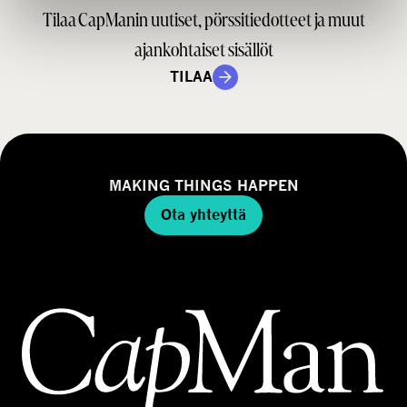
Tilaa CapManin uutiset, pörssitiedotteet ja muut
ajankohtaiset sisällöt
TILAA
MAKING THINGS HAPPEN
Ota yhteyttä