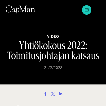
Hyppää
sisältöön
VIDEO
Yhtiökokous 2022:
Toimitusjohtajan katsaus
21/2/2022
S
h
a