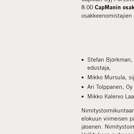
8.00
CapManin osak
osakkeenomistajien 
Stefan Björkman, 
edustaja,
Mikko Mursula, si
Ari Tolppanen, Oy
Mikko Kalervo La
Nimitystoimikuntaan 
elokuun viimeisen p
jäsenen. Nimitystoim