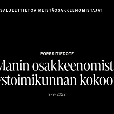
USALUEET
TIETOA MEISTÄ
OSAKKEENOMISTAJAT
PÖRSSITIEDOTE
anin osakkeenomist
ystoimikunnan koko
9/9/2022