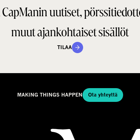
 CapManin uutiset, pörssitiedott
muut ajankohtaiset sisällöt
TILAA
MAKING THINGS HAPPEN
Ota yhteyttä