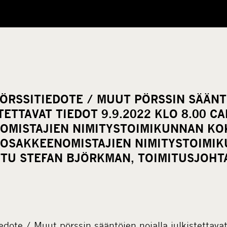
ÖRSSITIEDOTE / MUUT PÖRSSIN SÄÄN
TETTAVAT TIEDOT 9.9.2022 KLO 8.00 C
OMISTAJIEN NIMITYSTOIMIKUNNAN K
OSAKKEENOMISTAJIEN NIMITYSTOIMI
TTU STEFAN BJÖRKMAN, TOIMITUSJOHT
dote / Muut pörssin sääntöjen nojalla julkistettavat