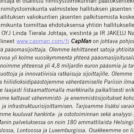
ohtaja ei osallistu nimitystoimikunnan päätöksentek
imitystoimikunta valmistelee hallituksen jäsenten v
allituksen valiokuntien jäsenten palkitsemista kosk
imikunta toimittaa ehdotuksensa yhtiön hallituksel
J Linda Tierala Johtaja, viestintä ja IR JAKELU N
älineet
www.capman.com/fi
CapMan
on johtava pohjoi
ä pääomasijoittaja. Olemme kehittäneet satoja yhtiöitä j
rvoa yli kolme vuosikymmentä yhtenä pääomasijoitusala
nnoimme yhteensä yli 4,8 miljardin euron pääomia ja 
uottoja ja innovatiivisia ratkaisuja sijoittajille. Olemme
a hiilidioksidipäästöjemme vähentämiselle Pariisin il
laajasti listaamattomalla markkinalla paikallisesti eri
mme kattavat vähemmistö- ja enemmistösijoitukset kohd
n ja infrastruktuurisijoittamisen. Tarjoamme lisäksi varai
mme kuuluvat hankinta- ja ostotoiminnan sekä analyysi-, 
Manin palveluksessa on noin 180 ammattilaista Helsing
ossa, Lontoossa ja Luxemburgissa. Osakkeemme on lis