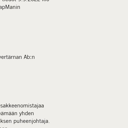
m
apManin
e
d
i
a
vertärnan Ab:n
 osakkeenomistajaa
meämään yhden
uksen puheenjohtaja.