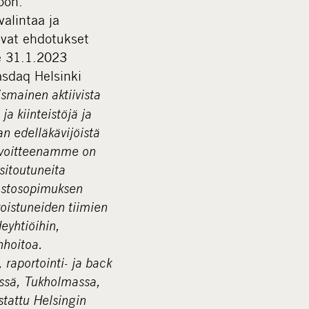
oon.
alintaa ja
evat ehdotukset
le 31.1.2023
asdaq Helsinki
smainen aktiivista
a kiinteistöjä ja
n edelläkävijöistä
tavoitteenamme on
 sitoutuneita
mastosopimuksen
koistuneiden tiimien
eyhtiöihin,
nhoitoa.
raportointi- ja back
issä, Tukholmassa,
tattu Helsingin