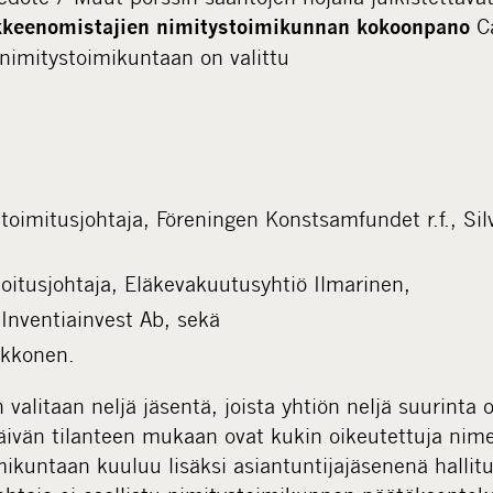
C
keenomistajien nimitystoimikunnan kokoonpano
nimitystoimikuntaan on valittu
toimitusjohtaja, Föreningen Konstsamfundet r.f., Sil
joitusjohtaja, Eläkevakuutusyhtiö Ilmarinen,
 Inventiainvest Ab, sekä
akkonen.
valitaan neljä jäsentä, joista yhtiön neljä suurinta
äivän tilanteen mukaan ovat kukin oikeutettuja ni
ikuntaan kuuluu lisäksi asiantuntijajäsenenä hallit