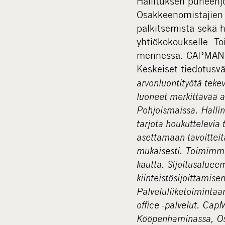
Hallituksen puheenj
Osakkeenomistajien n
palkitsemista sekä h
yhtiökokoukselle. To
mennessä. CAPMAN OY
Keskeiset tiedotusv
arvonluontityötä tekev
luoneet merkittävää a
Pohjoismaissa. Halli
tarjota houkuttelevia t
asettamaan tavoitteit
mukaisesti. Toimimme 
kautta. Sijoitusaluee
kiinteistösijoittamise
Palveluliiketoimintaa
office -palvelut. Cap
Kööpenhaminassa, Osl