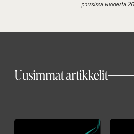
pörssissä vuodesta 2
Uusimmat artikkelit