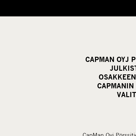
CAPMAN OYJ P
JULKIS
OSAKKEEN
CAPMANIN 
VALI
CapMan Oyj Pörssitie