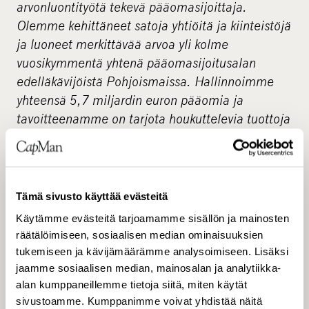
arvonluontityötä tekevä pääomasijoittaja.
Olemme kehittäneet satoja yhtiöitä ja kiinteistöjä
ja luoneet merkittävää arvoa yli kolme
vuosikymmentä yhtenä pääomasijoitusalan
edelläkävijöistä Pohjoismaissa. Hallinnoimme
yhteensä 5,7 miljardin euron pääomia ja
tavoitteenamme on tarjota houkuttelevia tuottoja
ja innovatiivisia ratkaisuja sijoittajille
mahdollistamalla muutoksia rahastojemme
sijoituskohteissa. Esimerkkinä tästä olemme
asettaneet tavoitteita hiilidioksidipäästöjemme
Tämä sivusto käyttää evästeitä
vähentämiselle Pariisin ilmastosopimuksen
Käytämme evästeitä tarjoamamme sisällön ja mainosten
1,5°C skenaarion mukaisesti ja sitoutuneet
räätälöimiseen, sosiaalisen median ominaisuuksien
nettonollapäästöihin vuoteen 2040 mennessä.
tukemiseen ja kävijämäärämme analysoimiseen. Lisäksi
Toimimme laajasti listaamattomalla markkinalla
jaamme sosiaalisen median, mainosalan ja analytiikka-
alan kumppaneillemme tietoja siitä, miten käytät
paikallisesti erikoistuneiden tiimien kautta.
sivustoamme. Kumppanimme voivat yhdistää näitä
Sijoitusalueemme kattavat kiinteistö-,