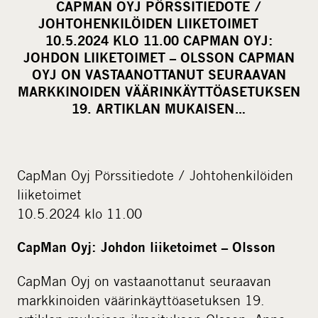
CAPMAN OYJ PÖRSSITIEDOTE /
r
JOHTOHENKILÖIDEN LIIKETOIMET
e
10.5.2024 KLO 11.00 CAPMAN OYJ:
o
JOHDON LIIKETOIMET – OLSSON CAPMAN
OYJ ON VASTAANOTTANUT SEURAAVAN
n
MARKKINOIDEN VÄÄRINKÄYTTÖASETUKSEN
s
19. ARTIKLAN MUKAISEN…
o
c
i
a
CapMan Oyj Pörssitiedote / Johtohenkilöiden
l
liiketoimet
m
10.5.2024 klo 11.00
e
CapMan Oyj: Johdon liiketoimet – Olsson
d
i
CapMan Oyj on vastaanottanut seuraavan
a
markkinoiden väärinkäyttöasetuksen 19.