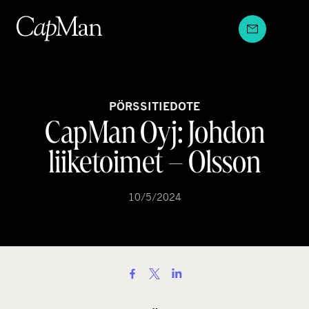
Hyppää
sisältöön
PÖRSSITIEDOTE
CapMan Oyj: Johdon
liiketoimet – Olsson
10/5/2024
S
h
a