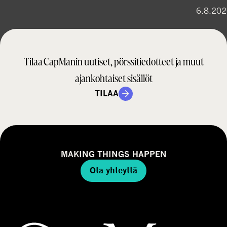
6.8.20
Tilaa CapManin uutiset, pörssitiedotteet ja muut
ajankohtaiset sisällöt
TILAA
MAKING THINGS HAPPEN
Ota yhteyttä