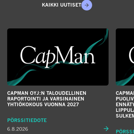
KAIKKI UUTISET
CAPMAN OYJ:N TALOUDELLINEN
CAPMAN
RAPORTOINTI JA VARSINAINEN
PUOLIV
YHTIÖKOKOUS VUONNA 2027
ENNÄTY
LIPPU
SULKE
PÖRSSITIEDOTE
6.8.2026
PÖRSSI