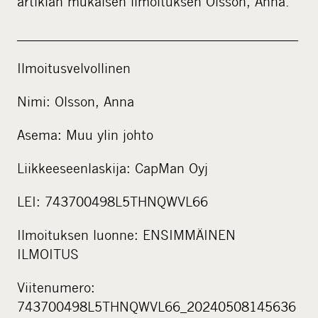
artiklan mukaisen ilmoituksen Olsson, Anna.
____________________________________________
Ilmoitusvelvollinen
Nimi: Olsson, Anna
Asema: Muu ylin johto
Liikkeeseenlaskija: CapMan Oyj
LEI: 743700498L5THNQWVL66
Ilmoituksen luonne: ENSIMMÄINEN
ILMOITUS
Viitenumero:
743700498L5THNQWVL66_20240508145636