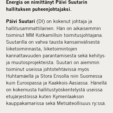
Energia on nimittänyt Päivi Suutarin
hallituksen puheenjohtajaksi.
(DI) on kokenut johtaja ja
Päivi Suutari
hallitusammattilainen. Hän on aikaisemmin
toiminut MM Kotkamillsin toimitusjohtajana.
Suutarilla on vahva tausta kansainvälisestä
liiketoiminnasta, liiketoimintojen
kannattavuuden parantamisesta sekä kehitys-
ja muutosprojekteista. Suutari on aiemmin
toiminut useissa johtotehtävissä myös
Huhtamäellä ja Stora Ensolla niin Suomessa
kuin Euroopassa ja Kaakkois-Aasiassa. Hänellä
on kokemusta hallitustyöskentelystä useissa
etujärjestöissä kuten Kymenlaakson
kauppakamarissa sekä Metsäteollisuus ry:ssä.