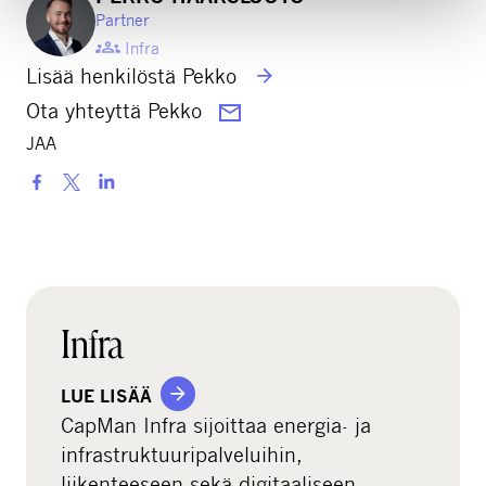
Partner
Infra
Lisää henkilöstä Pekko
Ota yhteyttä Pekko
JAA
S
h
a
r
e
o
Infra
n
s
LUE LISÄÄ
o
CapMan Infra sijoittaa energia- ja
c
infrastruktuuripalveluihin,
i
liikenteeseen sekä digitaaliseen