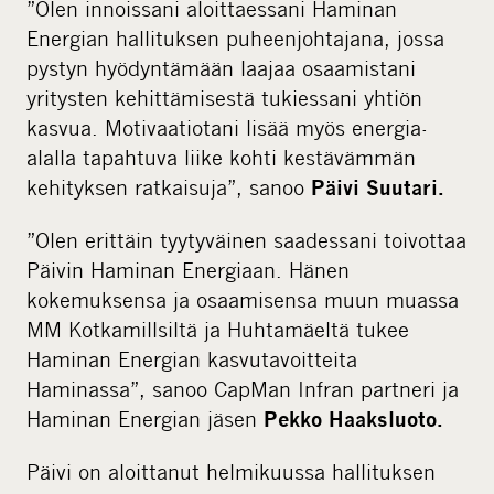
”Olen innoissani aloittaessani Haminan
Energian hallituksen puheenjohtajana, jossa
pystyn hyödyntämään laajaa osaamistani
yritysten kehittämisestä tukiessani yhtiön
kasvua. Motivaatiotani lisää myös energia-
alalla tapahtuva liike kohti kestävämmän
kehityksen ratkaisuja”, sanoo
Päivi Suutari.
”Olen erittäin tyytyväinen saadessani toivottaa
Päivin Haminan Energiaan. Hänen
kokemuksensa ja osaamisensa muun muassa
MM Kotkamillsiltä ja Huhtamäeltä tukee
Haminan Energian kasvutavoitteita
Haminassa”, sanoo CapMan Infran partneri ja
Haminan Energian jäsen
Pekko Haaksluoto.
Päivi on aloittanut helmikuussa hallituksen