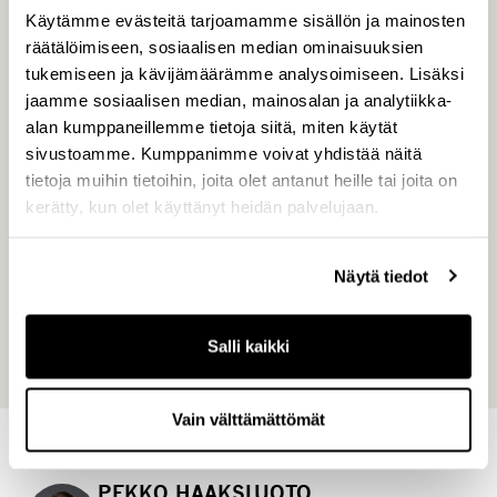
listattu Helsingin pörssissä vuodesta 2001
Käytämme evästeitä tarjoamamme sisällön ja mainosten
lähtien. Lisätietoja osoitteessa
räätälöimiseen, sosiaalisen median ominaisuuksien
www.capman.com/fi
tukemiseen ja kävijämäärämme analysoimiseen. Lisäksi
jaamme sosiaalisen median, mainosalan ja analytiikka-
Haminan Energiasta
alan kumppaneillemme tietoja siitä, miten käytät
sivustoamme. Kumppanimme voivat yhdistää näitä
Haminan Energia on paikallinen energiayhtiö,
tietoja muihin tietoihin, joita olet antanut heille tai joita on
joka
tuottaa ja jakelee kaukolämpöä sekä vastaa
kerätty, kun olet käyttänyt heidän palvelujaan.
sähkön siirrosta Haminassa.
Kehitämme kestäviä
energiaratkaisuja asiakkaillemme ja etenemme
Näytä tiedot
määrätietoisesti kohti puhtaampaa tulevaisuutta.
Yhtiö etsii jatkuvasti uusia energiaratkaisuja ja
keinoja tuottaa lämpöä ja energiaa kestävästi.
Salli kaikki
Vain välttämättömät
PEKKO HAAKSLUOTO