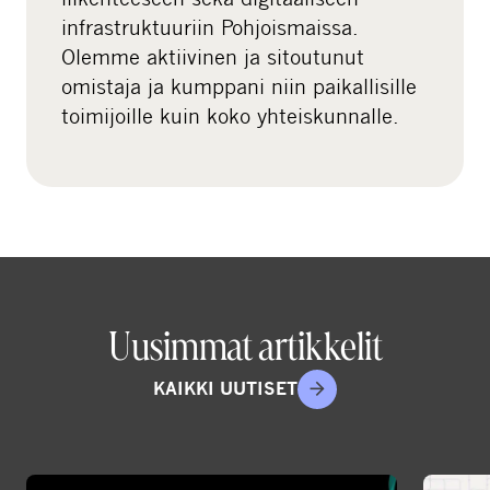
a
infrastruktuuriin Pohjoismaissa.
l
Olemme aktiivinen ja sitoutunut
m
omistaja ja kumppani niin paikallisille
e
toimijoille kuin koko yhteiskunnalle.
d
i
a
Uusimmat artikkelit
KAIKKI UUTISET