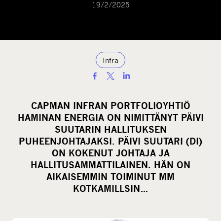
19/2/2025
Infra
S
h
a
CAPMAN INFRAN PORTFOLIOYHTIÖ
r
HAMINAN ENERGIA ON NIMITTÄNYT PÄIVI
e
SUUTARIN HALLITUKSEN
o
PUHEENJOHTAJAKSI. PÄIVI SUUTARI (DI)
ON KOKENUT JOHTAJA JA
n
HALLITUSAMMATTILAINEN. HÄN ON
s
AIKAISEMMIN TOIMINUT MM
o
KOTKAMILLSIN…
c
i
a