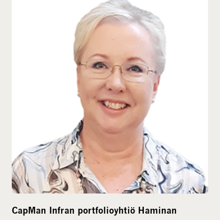
l
m
e
d
i
a
CapMan Infran portfolioyhtiö Haminan