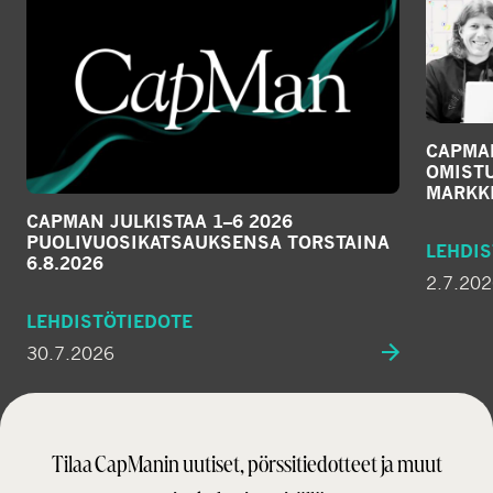
CAPMA
OMIST
MARKKI
CAPMAN JULKISTAA 1–6 2026
PUOLIVUOSIKATSAUKSENSA TORSTAINA
LEHDIS
6.8.2026
2.7.20
LEHDISTÖTIEDOTE
30.7.2026
Tilaa CapManin uutiset, pörssitiedotteet ja muut