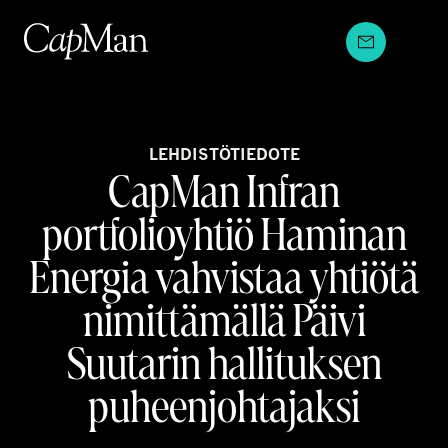
Hyppää
sisältöön
LEHDISTÖTIEDOTE
CapMan Infran
portfolioyhtiö Haminan
Energia vahvistaa yhtiötä
nimittämällä Päivi
Suutarin hallituksen
puheenjohtajaksi