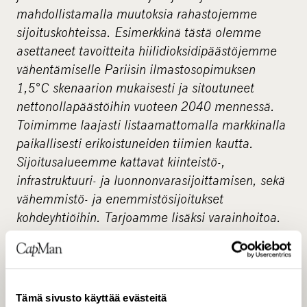
mahdollistamalla muutoksia rahastojemme
sijoituskohteissa. Esimerkkinä tästä olemme
asettaneet tavoitteita hiilidioksidipäästöjemme
vähentämiselle Pariisin ilmastosopimuksen
1,5°C skenaarion mukaisesti ja sitoutuneet
nettonollapäästöihin vuoteen 2040 mennessä.
Toimimme laajasti listaamattomalla markkinalla
paikallisesti erikoistuneiden tiimien kautta.
Sijoitusalueemme kattavat kiinteistö-,
infrastruktuuri- ja luonnonvarasijoittamisen, sekä
vähemmistö- ja enemmistösijoitukset
kohdeyhtiöihin. Tarjoamme lisäksi varainhoitoa.
CapManin palveluksessa on noin 200
ammattilaista Helsingissä, Jyväskylässä,
Tukholmassa, Kööpenhaminassa, Oslossa,
Lontoossa ja Luxemburgissa. Osakkeemme on
Tämä sivusto käyttää evästeitä