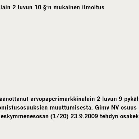
lain 2 luvun 10 §:n mukainen ilmoitus
aanottanut arvopaperimarkkinalain 2 luvun 9 pykä
 omistusosuuksien muuttumisesta. Gimv NV osuus 
hdeskymmenesosan (1/20) 23.9.2009 tehdyn osake