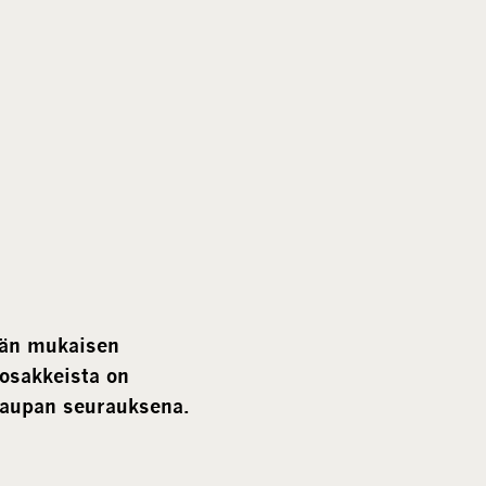
m
e
d
i
a
län mukaisen
osakkeista on
kaupan seurauksena.