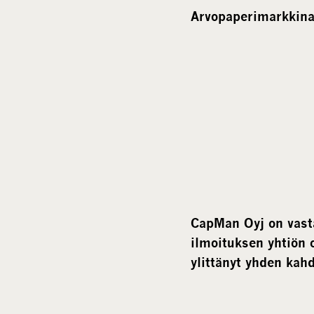
Arvopaperimarkkina
CapMan Oyj on vast
ilmoituksen yhtiön
ylittänyt yhden ka