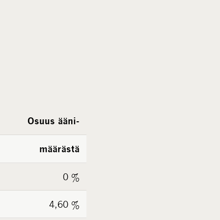
Osuus ääni-
määrästä
0 %
4,60 %