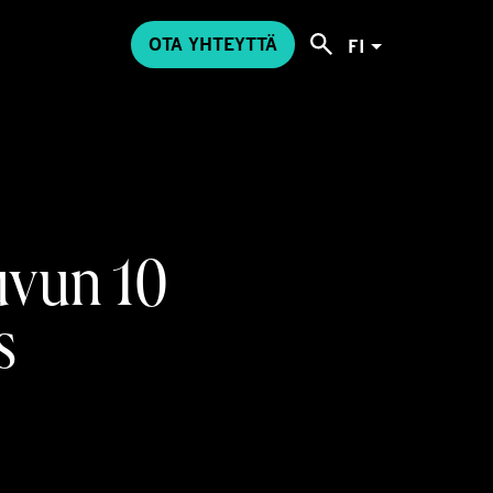
OTA YHTEYTTÄ
FI
uvun 10
s