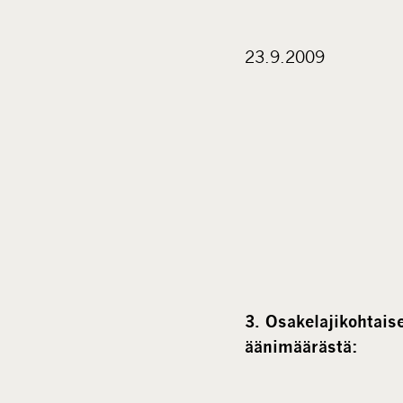
23.9.2009
3. Osakelajikohtai
äänimäärästä: