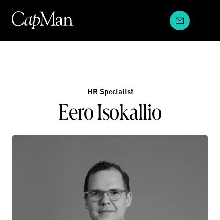
Hyppää
sisältöön
HR Specialist
Eero Isokallio