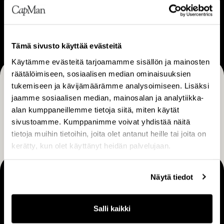
U
ä
&
t
Ura
r
s
o
a
t
i
Tämä sivusto käyttää evästeitä
r
m
Käytämme evästeitä tarjoamamme sisällön ja mainosten
a
i
räätälöimiseen, sosiaalisen median ominaisuuksien
t
n
tukemiseen ja kävijämäärämme analysoimiseen. Lisäksi
Tilaa CapManin uutiset, pörssitiedotteet ja muut
e
t
jaamme sosiaalisen median, mainosalan ja analytiikka-
g
ajankohtaiset sisällöt
a
alan kumppaneillemme tietoja siitä, miten käytät
i
m
sivustoamme. Kumppanimme voivat yhdistää näitä
TILAA
a
a
tietoja muihin tietoihin, joita olet antanut heille tai joita on
kerätty, kun olet käyttänyt heidän palvelujaan.
l
l
i
Näytä tiedot
MAKING THINGS HAPPEN
Ota yhteyttä
Salli kaikki