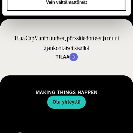
Vain välttämättömät
a
t
i
r
m
a
i
t
n
Tilaa CapManin uutiset, pörssitiedotteet ja muut
e
t
g
ajankohtaiset sisällöt
a
i
m
TILAA
a
a
l
l
i
MAKING THINGS HAPPEN
Ota yhteyttä