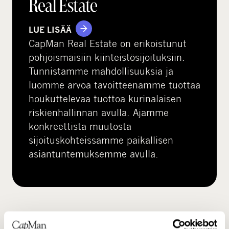
Real Estate
LUE LISÄÄ
CapMan Real Estate on erikoistunut
pohjoismaisiin kiinteistösijoituksiin.
Tunnistamme mahdollisuuksia ja
luomme arvoa tavoitteenamme tuottaa
houkuttelevaa tuottoa kurinalaisen
riskienhallinnan avulla. Ajamme
konkreettista muutosta
sijoituskohteissamme paikallisen
asiantuntemuksemme avulla.