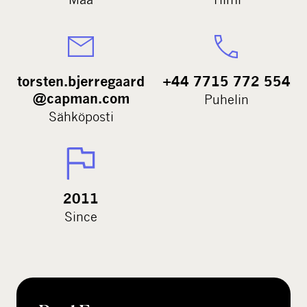
torsten.bjerregaard
+44 7715 772 554
@capman.com
Puhelin
Sähköposti
2011
Since