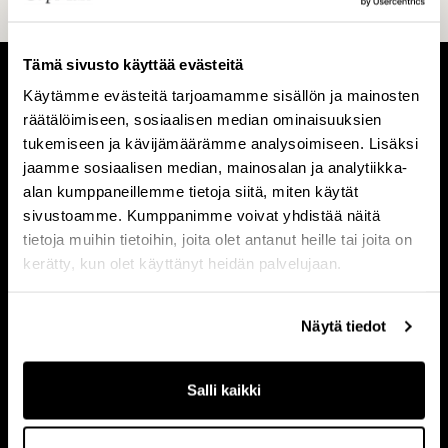
Tämä sivusto käyttää evästeitä
Käytämme evästeitä tarjoamamme sisällön ja mainosten
T
I
räätälöimiseen, sosiaalisen median ominaisuuksien
i
h
tukemiseen ja kävijämäärämme analysoimiseen. Lisäksi
e
m
jaamme sosiaalisen median, mainosalan ja analytiikka-
Tietoa meistä
Ihmiset
alan kumppaneillemme tietoja siitä, miten käytät
t
i
sivustoamme. Kumppanimme voivat yhdistää näitä
o
s
tietoja muihin tietoihin, joita olet antanut heille tai joita on
a
e
kerätty, kun olet käyttänyt heidän palvelujaan.
m
t
V
L
e
Visio & strategia
Liiketoimintamalli
i
i
Näytä tiedot
i
s
i
s
i
k
t
o
e
Salli kaikki
U
ä
&
t
Ura
r
s
o