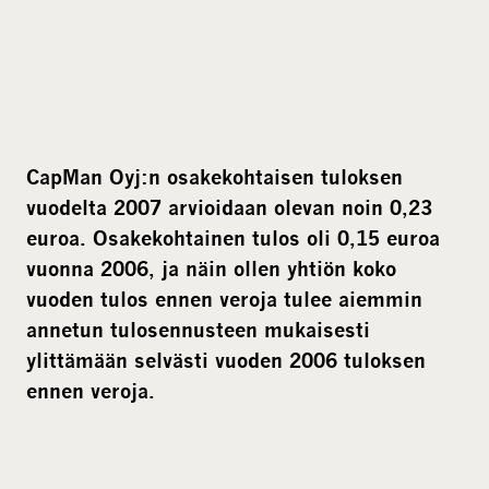
e
d
i
a
CapMan Oyj:n osakekohtaisen tuloksen
vuodelta 2007 arvioidaan olevan noin 0,23
euroa. Osakekohtainen tulos oli 0,15 euroa
vuonna 2006, ja näin ollen yhtiön koko
vuoden tulos ennen veroja tulee aiemmin
annetun tulosennusteen mukaisesti
ylittämään selvästi vuoden 2006 tuloksen
ennen veroja.