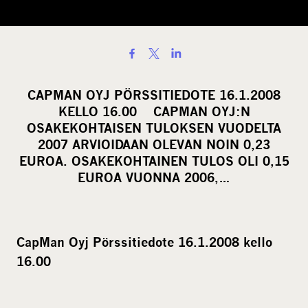
S
h
a
CAPMAN OYJ PÖRSSITIEDOTE 16.1.2008
r
KELLO 16.00 CAPMAN OYJ:N
e
OSAKEKOHTAISEN TULOKSEN VUODELTA
o
2007 ARVIOIDAAN OLEVAN NOIN 0,23
EUROA. OSAKEKOHTAINEN TULOS OLI 0,15
n
EUROA VUONNA 2006,…
s
o
c
i
CapMan Oyj Pörssitiedote 16.1.2008 kello
a
16.00
l
m