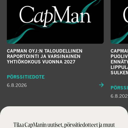
CAPMAN OYJ:N TALOUDELLINEN
CAPMAN
RAPORTOINTI JA VARSINAINEN
PUOLIV
YHTIÖKOKOUS VUONNA 2027
ENNÄTY
LIPPU
SULKE
PÖRSSITIEDOTE
6.8.2026
PÖRSSI
6.8.20
Tilaa CapManin uutiset, pörssitiedotteet ja muut