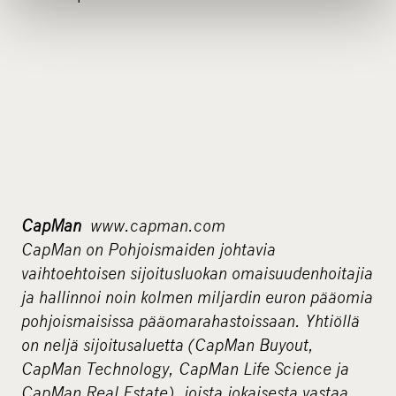
CapMan
www.capman.com
CapMan on Pohjoismaiden johtavia
vaihtoehtoisen sijoitusluokan omaisuudenhoitajia
ja hallinnoi noin kolmen miljardin euron pääomia
pohjoismaisissa pääomarahastoissaan. Yhtiöllä
on neljä sijoitusaluetta (CapMan Buyout,
CapMan Technology, CapMan Life Science ja
CapMan Real Estate), joista jokaisesta vastaa