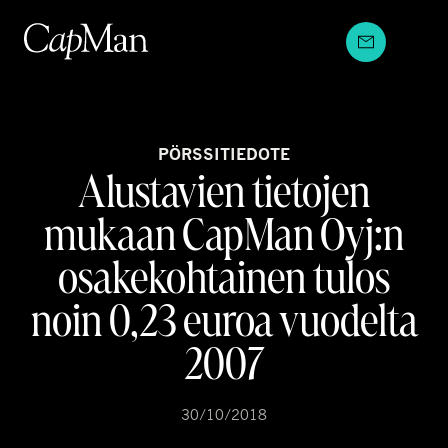
Hyppää
sisältöön
PÖRSSITIEDOTE
Alustavien tietojen
mukaan CapMan Oyj:n
osakekohtainen tulos
noin 0,23 euroa vuodelta
2007
30/10/2018