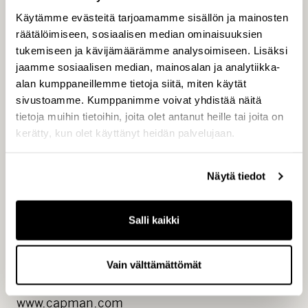
Käytämme evästeitä tarjoamamme sisällön ja mainosten
räätälöimiseen, sosiaalisen median ominaisuuksien
tukemiseen ja kävijämäärämme analysoimiseen. Lisäksi
jaamme sosiaalisen median, mainosalan ja analytiikka-
alan kumppaneillemme tietoja siitä, miten käytät
sivustoamme. Kumppanimme voivat yhdistää näitä
tietoja muihin tietoihin, joita olet antanut heille tai joita on
JAKELU
kerätty, kun olet käyttänyt heidän palvelujaan.
Näytä tiedot
Helsingin Pörssi
Salli kaikki
Keskeiset tiedotusvälineet
Vain välttämättömät
www.capman.com