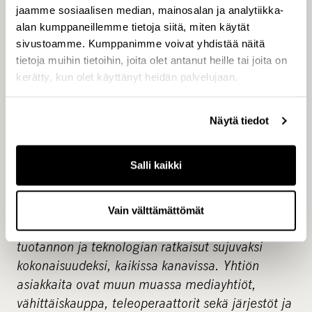
luontopääomasijoittamisen, sekä vähemmistö- ja
jaamme sosiaalisen median, mainosalan ja analytiikka-
enemmistösijoitukset kohdeyhtiöihin. Tarjoamme
alan kumppaneillemme tietoja siitä, miten käytät
lisäksi varainhoitoa. CapManin palveluksessa on
sivustoamme. Kumppanimme voivat yhdistää näitä
noin 200 ammattilaista Helsingissä,
tietoja muihin tietoihin, joita olet antanut heille tai joita on
kerätty, kun olet käyttänyt heidän palvelujaan.
Jyväskylässä, Tukholmassa, Kööpenhaminassa,
Oslossa, Lontoossa, Luxemburgissa ja
Düsseldorfissa. Osakkeemme on listattu
Näytä tiedot
Helsingin pörssissä vuodesta 2001 lähtien.
Lisätietoja osoitteessa
www.capman.com/fi
.
Salli kaikki
Tietoa Asteesta
Aste on markkinoinnin ja median kumppani, joka
Vain välttämättömät
yhdistää luovan suunnittelun, monikanavaisen
tuotannon ja teknologian ratkaisut sujuvaksi
kokonaisuudeksi, kaikissa kanavissa. Yhtiön
asiakkaita ovat muun muassa mediayhtiöt,
vähittäiskauppa, teleoperaattorit sekä järjestöt ja