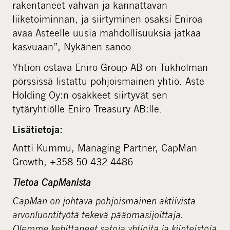
rakentaneet vahvan ja kannattavan
liiketoiminnan, ja siirtyminen osaksi Eniroa
avaa Asteelle uusia mahdollisuuksia jatkaa
kasvuaan”, Nykänen sanoo.
Yhtiön ostava Eniro Group AB on Tukholman
pörssissä listattu pohjoismainen yhtiö. Aste
Holding Oy:n osakkeet siirtyvät sen
tytäryhtiölle Eniro Treasury AB:lle.
Lisätietoja:
Antti Kummu, Managing Partner, CapMan
Growth, +358 50 432 4486
Tietoa CapManista
CapMan on johtava pohjoismainen aktiivista
arvonluontityötä tekevä pääomasijoittaja.
Olemme kehittäneet satoja yhtiöitä ja kiinteistöjä