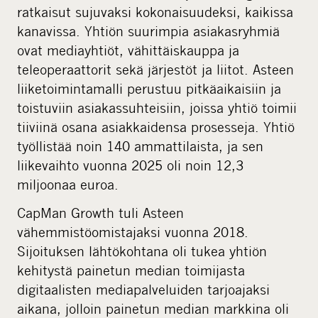
ratkaisut sujuvaksi kokonaisuudeksi, kaikissa
kanavissa. Yhtiön suurimpia asiakasryhmiä
ovat mediayhtiöt, vähittäiskauppa ja
teleoperaattorit sekä järjestöt ja liitot. Asteen
liiketoimintamalli perustuu pitkäaikaisiin ja
toistuviin asiakassuhteisiin, joissa yhtiö toimii
tiiviinä osana asiakkaidensa prosesseja. Yhtiö
työllistää noin 140 ammattilaista, ja sen
liikevaihto vuonna 2025 oli noin 12,3
miljoonaa euroa.
CapMan Growth tuli Asteen
vähemmistöomistajaksi vuonna 2018.
Sijoituksen lähtökohtana oli tukea yhtiön
kehitystä painetun median toimijasta
digitaalisten mediapalveluiden tarjoajaksi
aikana, jolloin painetun median markkina oli