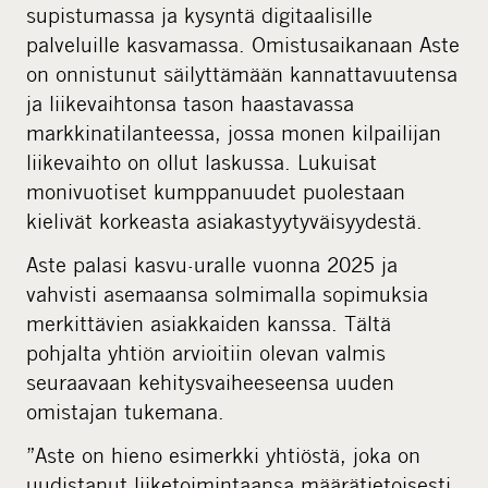
supistumassa ja kysyntä digitaalisille
palveluille kasvamassa. Omistusaikanaan Aste
on onnistunut säilyttämään kannattavuutensa
ja liikevaihtonsa tason haastavassa
markkinatilanteessa, jossa monen kilpailijan
liikevaihto on ollut laskussa. Lukuisat
monivuotiset kumppanuudet puolestaan
kielivät korkeasta asiakastyytyväisyydestä.
Aste palasi kasvu-uralle vuonna 2025 ja
vahvisti asemaansa solmimalla sopimuksia
merkittävien asiakkaiden kanssa. Tältä
pohjalta yhtiön arvioitiin olevan valmis
seuraavaan kehitysvaiheeseensa uuden
omistajan tukemana.
”Aste on hieno esimerkki yhtiöstä, joka on
uudistanut liiketoimintaansa määrätietoisesti