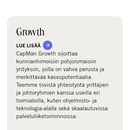
a
r
e
o
Growth
n
s
LUE LISÄÄ
o
CapMan Growth sijoittaa
c
kunnianhimoisiin pohjoismaisiin
i
yrityksiin, joilla on vahva perusta ja
a
merkittävää kasvupotentiaalia.
l
Teemme tiivistä yhteistyötä yrittäjien
m
ja johtoryhmien kanssa useilla eri
e
toimialoilla, kuten ohjelmisto‑ ja
d
teknologia‑alalla sekä skaalautuvissa
i
palveluliiketoiminnoissa.
a