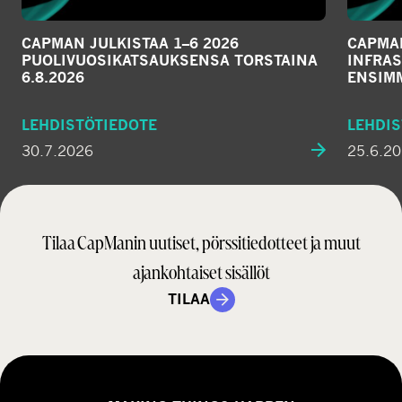
CAPMAN JULKISTAA 1–6 2026
CAPMAN
PUOLIVUOSIKATSAUKSENSA TORSTAINA
INFRAS
6.8.2026
ENSIM
LEHDISTÖTIEDOTE
LEHDIS
30.7.2026
25.6.2
Tilaa CapManin uutiset, pörssitiedotteet ja muut
ajankohtaiset sisällöt
TILAA