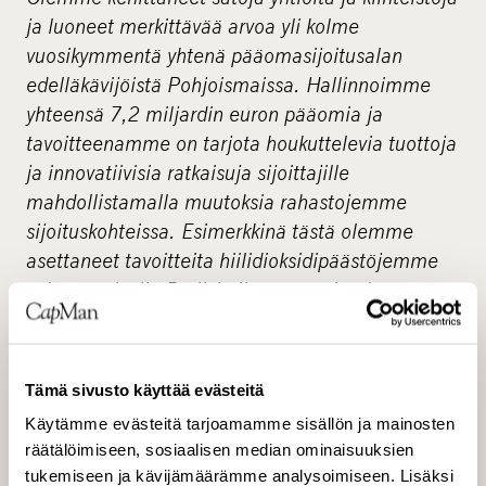
ja luoneet merkittävää arvoa yli kolme
vuosikymmentä yhtenä pääomasijoitusalan
edelläkävijöistä Pohjoismaissa. Hallinnoimme
yhteensä 7,2 miljardin euron pääomia ja
tavoitteenamme on tarjota houkuttelevia tuottoja
ja innovatiivisia ratkaisuja sijoittajille
mahdollistamalla muutoksia rahastojemme
sijoituskohteissa. Esimerkkinä tästä olemme
asettaneet tavoitteita hiilidioksidipäästöjemme
vähentämiselle Pariisin ilmastosopimuksen
1,5°C skenaarion mukaisesti ja sitoutuneet
nettonollapäästöihin vuoteen 2040 mennessä.
Toimimme laajasti listaamattomalla markkinalla
Tämä sivusto käyttää evästeitä
paikallisesti erikoistuneiden tiimien kautta.
Käytämme evästeitä tarjoamamme sisällön ja mainosten
Sijoitusalueemme kattavat kiinteistö-,
räätälöimiseen, sosiaalisen median ominaisuuksien
infrastruktuuri-, reaaliomaisuusvelka-, ja
tukemiseen ja kävijämäärämme analysoimiseen. Lisäksi