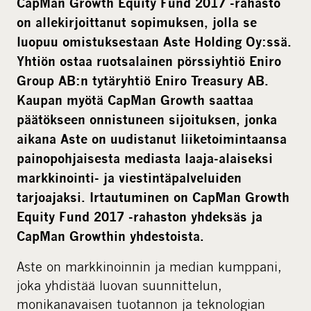
CapMan Growth Equity Fund 2017 -rahasto
d
on allekirjoittanut sopimuksen, jolla se
i
luopuu omistuksestaan Aste Holding Oy:ssä.
a
Yhtiön ostaa ruotsalainen pörssiyhtiö Eniro
Group AB:n tytäryhtiö Eniro Treasury AB.
Kaupan myötä CapMan Growth saattaa
päätökseen onnistuneen sijoituksen, jonka
aikana Aste on uudistanut liiketoimintaansa
painopohjaisesta mediasta laaja-alaiseksi
markkinointi- ja viestintäpalveluiden
tarjoajaksi. Irtautuminen on CapMan Growth
Equity Fund 2017 -rahaston yhdeksäs ja
CapMan Growthin yhdestoista.
Aste on markkinoinnin ja median kumppani,
joka yhdistää luovan suunnittelun,
monikanavaisen tuotannon ja teknologian