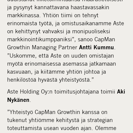
ja pysynyt kannattavana haastavassakin
markkinassa. Yhtiön tiimi on tehnyt
erinomaista työtä, ja omistusaikanamme Aste
on kehittynyt vahvaksi ja monipuoliseksi
markkinointikumppaniksi”, sanoo CapMan
Growthin Managing Partner
.
Antti Kummu
”Uskomme, että Aste on uuden omistajan
myötä erinomaisessa asemassa jatkamaan
kasvuaan, ja kiitämme yhtiön johtoa ja
henkilöstöä hyvästä yhteistyöstä.”
Aste Holding Oy:n toimitusjohtajana toimii
Aki
.
Nykänen
”Yhteistyö CapMan Growthin kanssa on
tukenut yhtiömme kehitystä ja strategian
toteuttamista usean vuoden ajan. Olemme