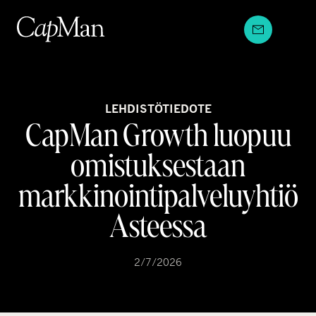
Hyppää
sisältöön
LEHDISTÖTIEDOTE
CapMan Growth luopuu
omistuksestaan
markkinointipalveluyhtiö
Asteessa
2/7/2026