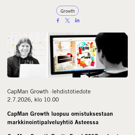
Growth
S
h
a
r
e
o
n
s
o
CapMan Growth -lehdistötiedote
c
2.7.2026, klo 10.00
i
a
CapMan Growth luopuu omistuksestaan
l
markkinointipalveluyhtiö Asteessa
m
e