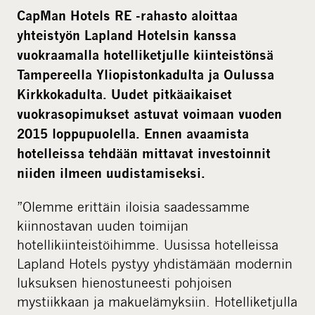
i
CapMan Hotels RE -rahasto aloittaa
a
yhteistyön Lapland Hotelsin kanssa
vuokraamalla hotelliketjulle kiinteistönsä
Tampereella Yliopistonkadulta ja Oulussa
Kirkkokadulta. Uudet pitkäaikaiset
vuokrasopimukset astuvat voimaan vuoden
2015 loppupuolella. Ennen avaamista
hotelleissa tehdään mittavat investoinnit
niiden ilmeen uudistamiseksi.
”Olemme erittäin iloisia saadessamme
kiinnostavan uuden toimijan
hotellikiinteistöihimme. Uusissa hotelleissa
Lapland Hotels pystyy yhdistämään modernin
luksuksen hienostuneesti pohjoisen
mystiikkaan ja makuelämyksiin. Hotelliketjulla