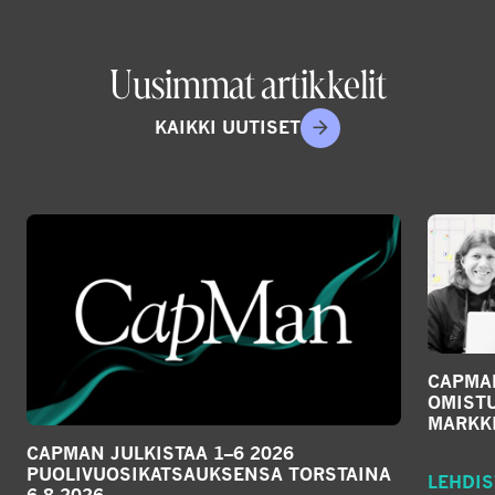
Uusimmat artikkelit
KAIKKI UUTISET
CAPMA
OMIST
MARKKI
CAPMAN JULKISTAA 1–6 2026
PUOLIVUOSIKATSAUKSENSA TORSTAINA
LEHDIS