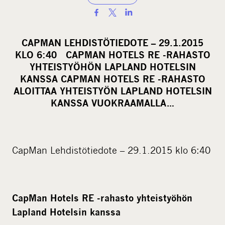
S
h
a
CAPMAN LEHDISTÖTIEDOTE – 29.1.2015
r
KLO 6:40 CAPMAN HOTELS RE -RAHASTO
e
YHTEISTYÖHÖN LAPLAND HOTELSIN
o
KANSSA CAPMAN HOTELS RE -RAHASTO
ALOITTAA YHTEISTYÖN LAPLAND HOTELSIN
n
KANSSA VUOKRAAMALLA…
s
o
c
i
CapMan Lehdistötiedote – 29.1.2015 klo 6:40
a
l
m
CapMan Hotels RE -rahasto yhteistyöhön
e
Lapland Hotelsin kanssa
d