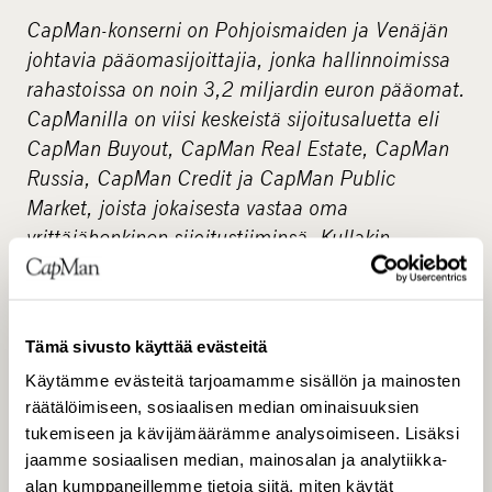
CapMan-konserni on Pohjoismaiden ja Venäjän
johtavia pääomasijoittajia, jonka hallinnoimissa
rahastoissa on noin 3,2 miljardin euron pääomat.
CapManilla on viisi keskeistä sijoitusaluetta eli
CapMan Buyout, CapMan Real Estate, CapMan
Russia, CapMan Credit ja CapMan Public
Market, joista jokaisesta vastaa oma
yrittäjähenkinen sijoitustiiminsä. Kullakin
sijoitusalueella on omat erikoistuneet
rahastonsa. CapManin palveluksessa on noin 100
ammattilaista Helsingissä, Tukholmassa,
Tämä sivusto käyttää evästeitä
Moskovassa, Luxemburgissa ja Lontoossa.
Käytämme evästeitä tarjoamamme sisällön ja mainosten
CapMan on perustettu vuonna 1989, ja yhtiö on
räätälöimiseen, sosiaalisen median ominaisuuksien
listattu Helsingin pörssissä vuodesta 2001.
tukemiseen ja kävijämäärämme analysoimiseen. Lisäksi
jaamme sosiaalisen median, mainosalan ja analytiikka-
Lapland Hotels Oy www.laplandhotels.com
alan kumppaneillemme tietoja siitä, miten käytät