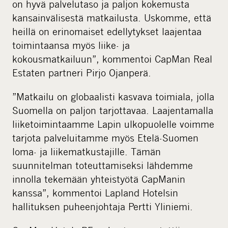
on hyvä palvelutaso ja paljon kokemusta
kansainvälisestä matkailusta. Uskomme, että
heillä on erinomaiset edellytykset laajentaa
toimintaansa myös liike- ja
kokousmatkailuun”, kommentoi CapMan Real
Estaten partneri Pirjo Ojanperä.
”Matkailu on globaalisti kasvava toimiala, jolla
Suomella on paljon tarjottavaa. Laajentamalla
liiketoimintaamme Lapin ulkopuolelle voimme
tarjota palveluitamme myös Etelä-Suomen
loma- ja liikematkustajille. Tämän
suunnitelman toteuttamiseksi lähdemme
innolla tekemään yhteistyötä CapManin
kanssa”, kommentoi Lapland Hotelsin
hallituksen puheenjohtaja Pertti Yliniemi.