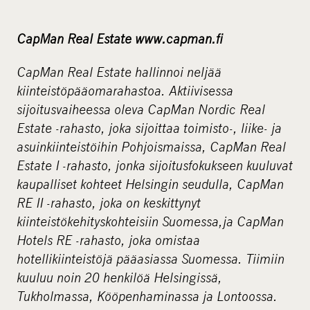
CapMan Real Estate www.capman.fi
CapMan Real Estate hallinnoi neljää
kiinteistöpääomarahastoa. Aktiivisessa
sijoitusvaiheessa oleva CapMan Nordic Real
Estate -rahasto, joka sijoittaa toimisto-, liike- ja
asuinkiinteistöihin Pohjoismaissa, CapMan Real
Estate I -rahasto, jonka sijoitusfokukseen kuuluvat
kaupalliset kohteet Helsingin seudulla, CapMan
RE II -rahasto, joka on keskittynyt
kiinteistökehityskohteisiin Suomessa,ja CapMan
Hotels RE -rahasto, joka omistaa
hotellikiinteistöjä pääasiassa Suomessa. Tiimiin
kuuluu noin 20 henkilöä Helsingissä,
Tukholmassa, Kööpenhaminassa ja Lontoossa.