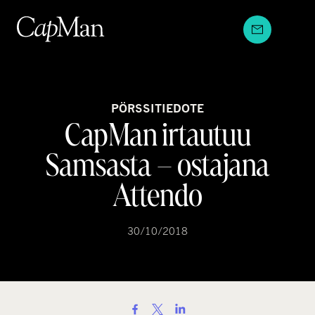
Hyppää
sisältöön
PÖRSSITIEDOTE
CapMan irtautuu
Samsasta – ostajana
Attendo
30/10/2018
S