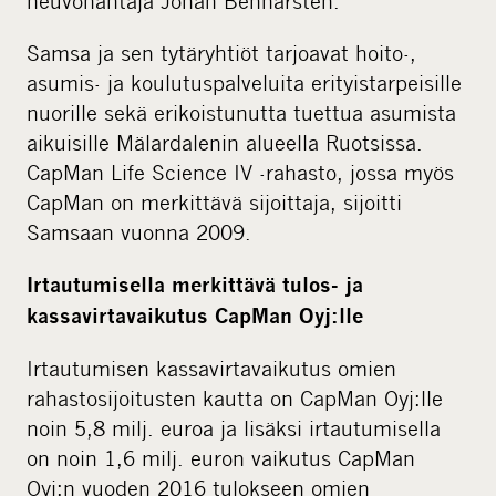
neuvonantaja Johan Bennarsten.
Samsa ja sen tytäryhtiöt tarjoavat hoito-,
asumis- ja koulutuspalveluita erityistarpeisille
nuorille sekä erikoistunutta tuettua asumista
aikuisille Mälardalenin alueella Ruotsissa.
CapMan Life Science IV -rahasto, jossa myös
CapMan on merkittävä sijoittaja, sijoitti
Samsaan vuonna 2009.
Irtautumisella merkittävä tulos- ja
kassavirtavaikutus CapMan Oyj:lle
Irtautumisen kassavirtavaikutus omien
rahastosijoitusten kautta on CapMan Oyj:lle
noin 5,8 milj. euroa ja lisäksi irtautumisella
on noin 1,6 milj. euron vaikutus CapMan
Oyj:n vuoden 2016 tulokseen omien