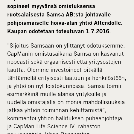
sopineet myyvänsä omistuksensa
ruotsalaisesta Samsa AB:sta johtavalle
pohjoismaiselle hoiva-alan yhtiö Attendolle.
Kaupan odotetaan toteutuvan 1.7.2016.
”Sijoitus Samsaan on ylittänyt odotuksemme.
CapManin omistusaikana Samsa on kasvanut
nopeasti sekä orgaanisesti että yritysostojen
kautta. Olemme investoineet pitkällä
tähtäimellä erityisesti laatuun ja henkilöstöön,
ja yhtiö on nyt loistokunnossa. Samsa toimii
esimerkkinä muille alansa yrityksille ja
uudella omistajalla on monia mahdollisuuksia
jatkaa yhtiön toiminnan kehittämistä”,
kommentoi yhtiön hallituksen puheenjohtaja
ja CapMan Life Science IV -rahaston