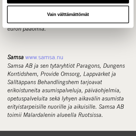
että ulkoisille asiakkaille. Palveluksessamme on
noin 100 pääomasijoittamisen ammattilaista ja
Vain välttämättömät
hallinnoimme rahastoissamme noin 2,7 miljardin
euron pääomia.
Samsa
www.samsa.nu
Samsa AB ja sen tytäryhtiöt Paragons, Dungens
Korrtidshem, Provide Omsorg, Lappvärket ja
Sälltäppans Behandlingshem tarjoavat
erikoistuneita asumispalveluja, päiväohjelmia,
opetuspalveluita sekä lyhyen aikavälin asumista
erityistarpeisille nuorille ja aikuisille. Samsa AB
toimii Mälardalenin alueella Ruotsissa.