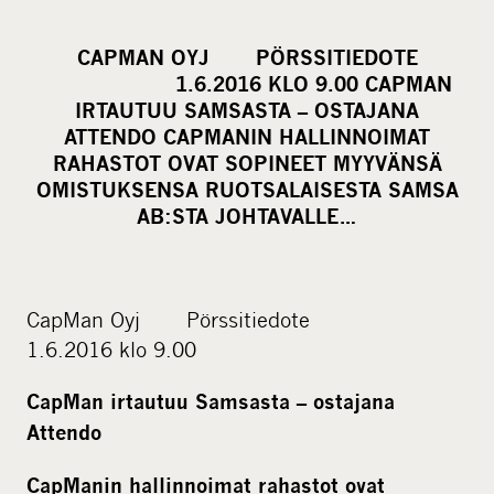
h
a
CAPMAN OYJ PÖRSSITIEDOTE
r
1.6.2016 KLO 9.00 CAPMAN
e
IRTAUTUU SAMSASTA – OSTAJANA
o
ATTENDO CAPMANIN HALLINNOIMAT
RAHASTOT OVAT SOPINEET MYYVÄNSÄ
n
OMISTUKSENSA RUOTSALAISESTA SAMSA
s
AB:STA JOHTAVALLE…
o
c
i
a
CapMan Oyj Pörssitiedote
l
1.6.2016 klo 9.00
m
CapMan irtautuu Samsasta – ostajana
e
Attendo
d
i
CapManin hallinnoimat rahastot ovat
a