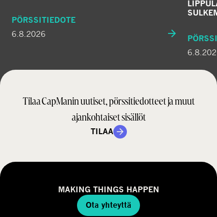
LIPPU
SULKE
PÖRSSITIEDOTE
6.8.2026
PÖRSSI
6.8.20
Tilaa CapManin uutiset, pörssitiedotteet ja muut
ajankohtaiset sisällöt
TILAA
MAKING THINGS HAPPEN
Ota yhteyttä