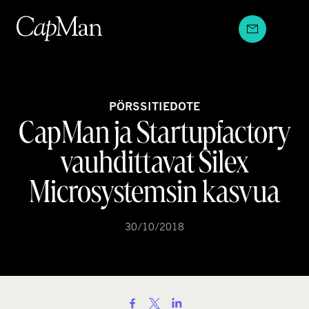
Hyppää
sisältöön
PÖRSSITIEDOTE
CapMan ja Startupfactory
vauhdittavat Silex
Microsystemsin kasvua
30/10/2018
S