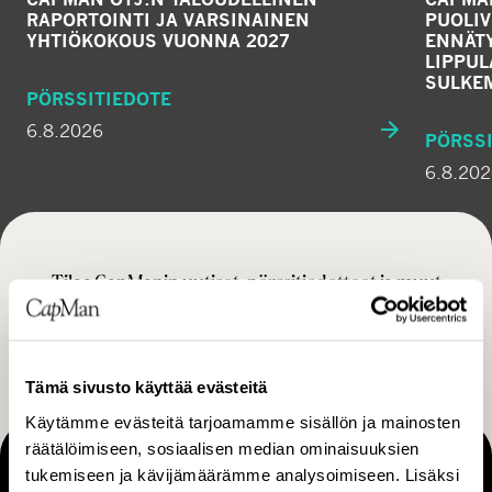
RAPORTOINTI JA VARSINAINEN
PUOLIV
YHTIÖKOKOUS VUONNA 2027
ENNÄTY
LIPPU
SULKE
PÖRSSITIEDOTE
6.8.2026
PÖRSSI
6.8.20
Tilaa CapManin uutiset, pörssitiedotteet ja muut
ajankohtaiset sisällöt
TILAA
Tämä sivusto käyttää evästeitä
Käytämme evästeitä tarjoamamme sisällön ja mainosten
räätälöimiseen, sosiaalisen median ominaisuuksien
tukemiseen ja kävijämäärämme analysoimiseen. Lisäksi
MAKING THINGS HAPPEN