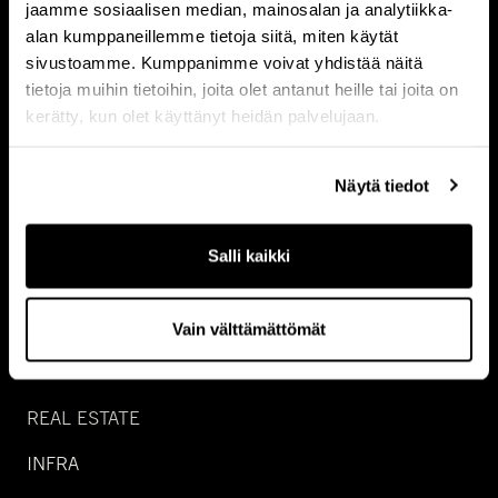
jaamme sosiaalisen median, mainosalan ja analytiikka-
Ota yhteyttä
alan kumppaneillemme tietoja siitä, miten käytät
sivustoamme. Kumppanimme voivat yhdistää näitä
tietoja muihin tietoihin, joita olet antanut heille tai joita on
kerätty, kun olet käyttänyt heidän palvelujaan.
Näytä tiedot
Salli kaikki
Vain välttämättömät
SIJOITUSALUEET
REAL ESTATE
INFRA