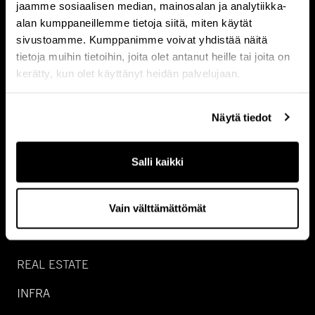
jaamme sosiaalisen median, mainosalan ja analytiikka-
Ota yhteyttä
alan kumppaneillemme tietoja siitä, miten käytät
sivustoamme. Kumppanimme voivat yhdistää näitä
tietoja muihin tietoihin, joita olet antanut heille tai joita on
kerätty, kun olet käyttänyt heidän palvelujaan.
Näytä tiedot
Salli kaikki
Vain välttämättömät
SIJOITUSALUEET
REAL ESTATE
INFRA