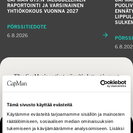
RAPORTOINTI JA VARSINAINEN
PUOLIV
YHTIÖKOKOUS VUONNA 2027
ENNÄTY
LIPPU
SULKE
PÖRSSITIEDOTE
6.8.2026
PÖRSSI
6.8.20
Tilaa CapManin uutiset, pörssitiedotteet ja muut
ajankohtaiset sisällöt
TILAA
Tämä sivusto käyttää evästeitä
Käytämme evästeitä tarjoamamme sisällön ja mainosten
räätälöimiseen, sosiaalisen median ominaisuuksien
tukemiseen ja kävijämäärämme analysoimiseen. Lisäksi
MAKING THINGS HAPPEN