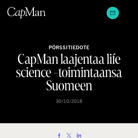
Hyppää
sisältöön
PÖRSSITIEDOTE
CapMan laajentaa life
science -toimintaansa
Suomeen
30/10/2018
S