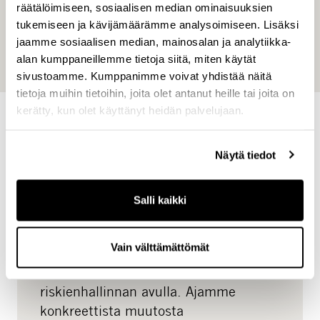
räätälöimiseen, sosiaalisen median ominaisuuksien
kaupungeissa sijaitsevista kauppa-, logistiikka- ja
tukemiseen ja kävijämäärämme analysoimiseen. Lisäksi
toimistokiinteistöistä
sekä
jaamme sosiaalisen median, mainosalan ja analytiikka-
asuntokehityshankkeista.
alan kumppaneillemme tietoja siitä, miten käytät
sivustoamme. Kumppanimme voivat yhdistää näitä
tietoja muihin tietoihin, joita olet antanut heille tai joita on
kerätty, kun olet käyttänyt heidän palvelujaan.
Real Estate
Näytä tiedot
LUE LISÄÄ
CapMan Real Estate on erikoistunut
Salli kaikki
pohjoismaisiin kiinteistösijoituksiin.
Tunnistamme mahdollisuuksia ja
Vain välttämättömät
luomme arvoa tavoitteenamme tuottaa
houkuttelevaa tuottoa kurinalaisen
riskienhallinnan avulla. Ajamme
konkreettista muutosta