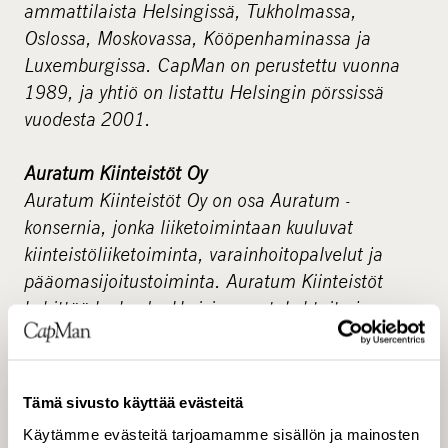
ammattilaista Helsingissä, Tukholmassa,
Oslossa, Moskovassa, Kööpenhaminassa ja
Luxemburgissa. CapMan on perustettu vuonna
1989, ja yhtiö on listattu Helsingin pörssissä
vuodesta 2001.
Auratum Kiinteistöt Oy
Auratum Kiinteistöt Oy on osa Auratum -
konsernia, jonka liiketoimintaan kuuluvat
kiinteistöliiketoiminta, varainhoitopalvelut ja
pääomasijoitustoiminta. Auratum Kiinteistöt
kehittää korkealuokkaisia asuntokohteita ja
liikekiinteistöjä. Lisäksi yhtiö hallinnoi
kiinteistöpääomarahastoja. Tällä hetkellä yhtiön
hallinnoiman kiinteistöportfolion arvo on n. 300
Tämä sivusto käyttää evästeitä
miljoonaa euroa. Portfolio koostuu pääasiassa
Käytämme evästeitä tarjoamamme sisällön ja mainosten
pääkaupunkiseudulla ja suurimmissa