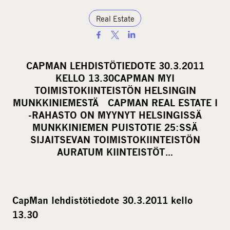
Real Estate
S
h
a
CAPMAN LEHDISTÖTIEDOTE 30.3.2011
r
KELLO 13.30CAPMAN MYI
e
TOIMISTOKIINTEISTÖN HELSINGIN
o
MUNKKINIEMESTÄ CAPMAN REAL ESTATE I
-RAHASTO ON MYYNYT HELSINGISSÄ
n
MUNKKINIEMEN PUISTOTIE 25:SSÄ
s
SIJAITSEVAN TOIMISTOKIINTEISTÖN
o
AURATUM KIINTEISTÖT…
c
i
a
l
CapMan lehdistötiedote 30.3.2011 kello
m
13.30
e