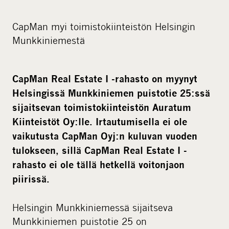
d
i
CapMan myi toimistokiinteistön Helsingin
a
Munkkiniemestä
CapMan Real Estate I -rahasto on myynyt
Helsingissä Munkkiniemen puistotie 25:ssä
sijaitsevan toimistokiinteistön Auratum
Kiinteistöt Oy:lle. Irtautumisella ei ole
vaikutusta CapMan Oyj:n kuluvan vuoden
tulokseen, sillä CapMan Real Estate I -
rahasto ei ole tällä hetkellä voitonjaon
piirissä.
Helsingin Munkkiniemessä sijaitseva
Munkkiniemen puistotie 25 on