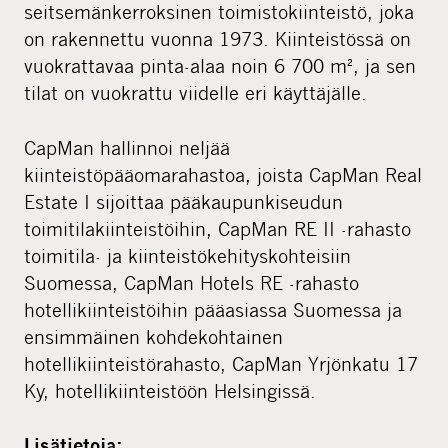
seitsemänkerroksinen toimistokiinteistö, joka
on rakennettu vuonna 1973. Kiinteistössä on
vuokrattavaa pinta-alaa noin 6 700 m², ja sen
tilat on vuokrattu viidelle eri käyttäjälle.
CapMan hallinnoi neljää
kiinteistöpääomarahastoa, joista CapMan Real
Estate I sijoittaa pääkaupunkiseudun
toimitilakiinteistöihin, CapMan RE II -rahasto
toimitila- ja kiinteistökehityskohteisiin
Suomessa, CapMan Hotels RE -rahasto
hotellikiinteistöihin pääasiassa Suomessa ja
ensimmäinen kohdekohtainen
hotellikiinteistörahasto, CapMan Yrjönkatu 17
Ky, hotellikiinteistöön Helsingissä.
Lisätietoja: