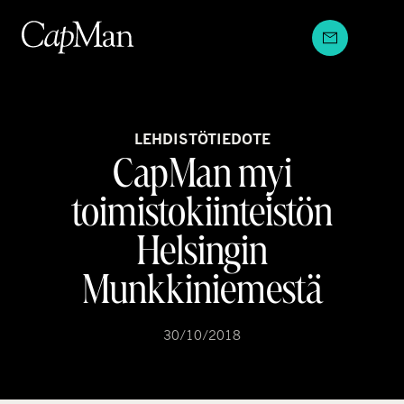
Hyppää
sisältöön
LEHDISTÖTIEDOTE
CapMan myi
toimistokiinteistön
Helsingin
Munkkiniemestä
30/10/2018