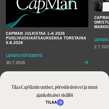
CAPMA
OMIST
MARKKI
CAPMAN JULKISTAA 1–6 2026
PUOLIVUOSIKATSAUKSENSA TORSTAINA
LEHDIS
6.8.2026
2.7.20
LEHDISTÖTIEDOTE
30.7.2026
Tilaa CapManin uutiset, pörssitiedotteet ja muut
ajankohtaiset sisällöt
TILAA