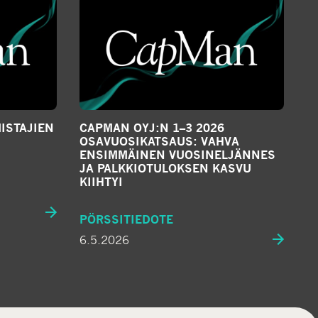
m
e
d
i
a
ISTAJIEN
CAPMAN OYJ:N 1–3 2026
OSAVUOSIKATSAUS: VAHVA
ENSIMMÄINEN VUOSINELJÄNNES
JA PALKKIOTULOKSEN KASVU
KIIHTYI
PÖRSSITIEDOTE
6.5.2026