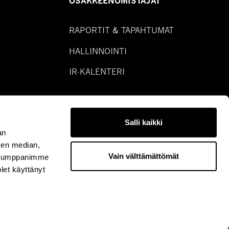
OSAKKEENOMISTAJAT
RAPORTIT & TAPAHTUMAT
HALLINNOINTI
IR-KALENTERI
Salli kaikki
an
sen median,
Vain välttämättömät
. Kumppanimme
olet käyttänyt
LinkedIn