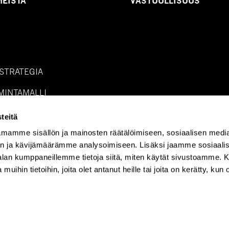
MEISTÄ
VASTUULLISUUS
 STRATEGIA
IMINTAMALLI
OT
teitä
mamme sisällön ja mainosten räätälöimiseen, sosiaalisen medi
n ja kävijämäärämme analysoimiseen. Lisäksi jaamme sosiaali
-alan kumppaneillemme tietoja siitä, miten käytät sivustoamme
 muihin tietoihin, joita olet antanut heille tai joita on kerätty, kun 
ästeasetukset