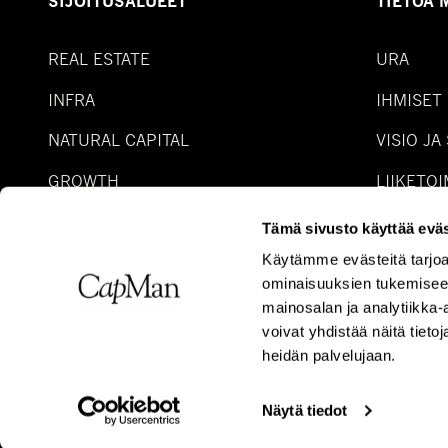
SIJOITUSALUEET
TIETOA 
REAL ESTATE
URA
INFRA
IHMISET
NATURAL CAPITAL
VISIO JA
GROWTH
LIIKETO
SPECIAL SITUATIONS
RAHAST
Tämä sivusto käyttää eväs
Käytämme evästeitä tarjoa
REAL ASSET DEBT
ominaisuuksien tukemisee
WEALTH
mainosalan ja analytiikka
voivat yhdistää näitä tietoja
heidän palvelujaan.
Käyttöehdot
Selosteet
Evästeseloste
Whistleblower
Ev
Näytä tiedot