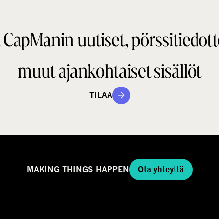
 CapManin uutiset, pörssitiedott
muut ajankohtaiset sisällöt
TILAA
MAKING THINGS HAPPEN
Ota yhteyttä