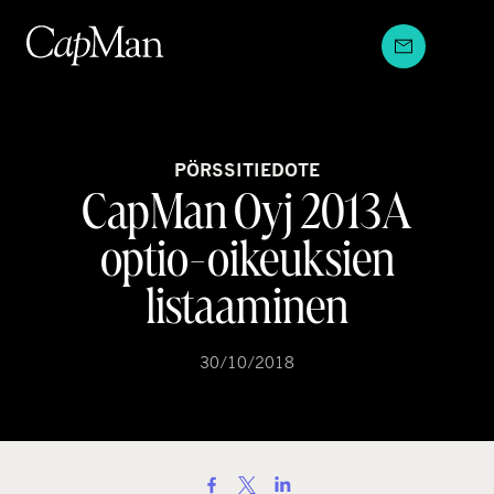
Hyppää
sisältöön
PÖRSSITIEDOTE
CapMan Oyj 2013A
optio-oikeuksien
listaaminen
30/10/2018
S