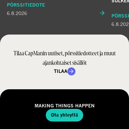
SULKE
PÖRSSITIEDOTE
6.8.2026
PÖRSSI
6.8.20
Tilaa CapManin uutiset, pörssitiedotteet ja muut
ajankohtaiset sisällöt
TILAA
MAKING THINGS HAPPEN
Ota yhteyttä