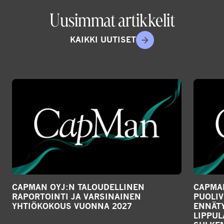
Uusimmat artikkelit
KAIKKI UUTISET
CAPMAN OYJ:N TALOUDELLINEN
CAPMAN
RAPORTOINTI JA VARSINAINEN
PUOLIV
YHTIÖKOKOUS VUONNA 2027
ENNÄTY
LIPPU