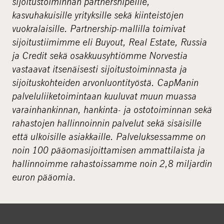
sijoitustoiminnan partnershipeille,
kasvuhakuisille yrityksille sekä kiinteistöjen
vuokralaisille. Partnership-mallilla toimivat
sijoitustiimimme eli Buyout, Real Estate, Russia
ja Credit sekä osakkuusyhtiömme Norvestia
vastaavat itsenäisesti sijoitustoiminnasta ja
sijoituskohteiden arvonluontityöstä. CapManin
palveluliiketoimintaan kuuluvat muun muassa
varainhankinnan, hankinta- ja ostotoiminnan sekä
rahastojen hallinnoinnin palvelut sekä sisäisille
että ulkoisille asiakkaille. Palveluksessamme on
noin 100 pääomasijoittamisen ammattilaista ja
hallinnoimme rahastoissamme noin 2,8 miljardin
euron pääomia.