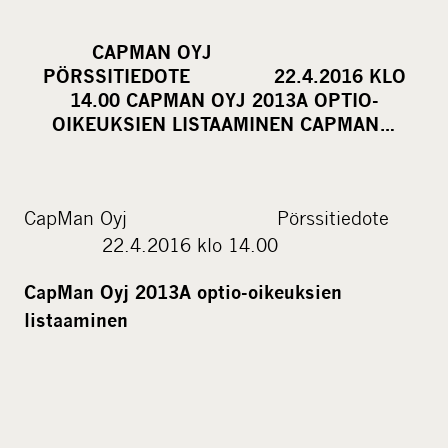
h
a
CAPMAN OYJ
r
PÖRSSITIEDOTE 22.4.2016 KLO
e
14.00 CAPMAN OYJ 2013A OPTIO-
o
OIKEUKSIEN LISTAAMINEN CAPMAN…
n
s
o
CapMan Oyj Pörssitiedote
c
22.4.2016 klo 14.00
i
a
CapMan Oyj 2013A optio-oikeuksien
l
listaaminen
m
e
d
i
a