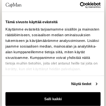
Tämä sivusto käyttää evästeitä
Käytämme evästeitä tarjoamamme sisällön ja mainosten
räätälöimiseen, sosiaalisen median ominaisuuksien
CAPMAN OYJ
tukemiseen ja kävijämäärämme analysoimiseen. Lisäksi
jaamme sosiaalisen median, mainosalan ja analytiikka-
alan kumppaneillemme tietoja siitä, miten käytät
sivustoamme. Kumppanimme voivat yhdistää näitä
tietoja muihin tietoihin, joita olet antanut heille tai joita on
kerätty, kun olet käyttänyt heidän palvelujaan.
JAKELU
Näytä tiedot
NASDAQ Helsinki
Keskeiset tiedotusvälineet
Salli kaikki
www.capman.fi