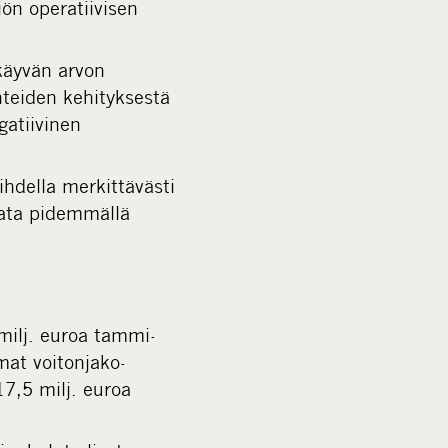
iön operatiivisen
 käyvän arvon
ohteiden kehityksestä
gatiivinen
ihdella merkittävästi
urata pidemmällä
 milj. euroa tammi-
mat voitonjako-
17,5 milj. euroa