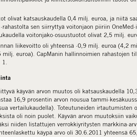
ot olivat katsauskaudella 0,4 milj. euroa, ja niitä sa
-rahastolta sen siirryttyä voitonjaon piiriin OneMed
ukaudella voitonjako-osuustuotot olivat 2,5 milj. eur
innan liikevoitto oli yhteensä -0,9 milj. euroa (4,2 mi
5 milj. euroa). CapManin hallinnoimien rahastojen ti
 1.
inta
liittyvä käyvän arvon muutos oli katsauskaudella 10,3
vastaa 16,9 prosentin arvon nousua tammi-kesäkuus
ua vertailukaudella). Toteutuneiden irtautumisten o
ista oli noin puolet. Käyvän arvon muutoksiin vaik
ksi niiden listattujen verrokkiyritysten markkina-arv
hteenlaskettu käypä arvo oli 30.6.2011 yhteensä 65,