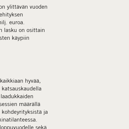
n ylittävän vuoden
kehityksen
ilj. euroa.
 lasku on osittain
sten käypiin
kaikkiaan hyvää,
 katsauskaudella
ä laadukkaiden
sessien määrällä
kohdeyrityksistä ja
inatilanteessa.
 loppuvuodelle sekä