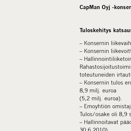
CapMan Oyj -konser
Tuloskehitys katsau
– Konsernin liikevai
– Konsernin liikevoit
– Hallinnointiliiketoi
Rahastosijoitustoimin
toteutuneiden irtaut
– Konsernin tulos enn
8,9 milj. euroa
(5,2 milj. euroa).
– Emoyhtiön omistaji
Tulos/osake oli 8,9 s
– Hallinnoitavat pää
30.6.2010).