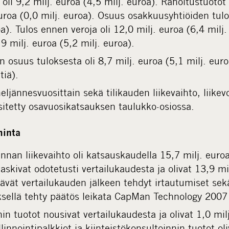
 oli 9,2 milj. euroa (4,5 milj. euroa). Rahoitustuotot 
uroa (0,0 milj. euroa). Osuus osakkuusyhtiöiden tulok
a). Tulos ennen veroja oli 12,0 milj. euroa (6,4 milj.
,9 milj. euroa (5,2 milj. euroa).
 osuus tuloksesta oli 8,7 milj. euroa (5,1 milj. euro
tiä).
neljännesvuosittain sekä tilikauden liikevaihto, liikevo
sitetty osavuosikatsauksen taulukko-osiossa.
minta
innan liikevaihto oli katsauskaudella 15,7 milj. euroa
laskivat odotetusti vertailukaudesta ja olivat 13,9 mi
tävät vertailukauden jälkeen tehdyt irtautumiset s
eksellä tehty päätös leikata CapMan Technology 2007
in tuotot nousivat vertailukaudesta ja olivat 1,0 milj
innointipalkkiot ja kiinteistökonsultoinnin tuotot ol