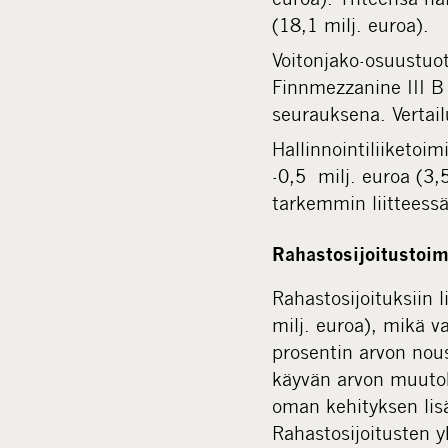
(18,1 milj. euroa).
Voitonjako-osuustuot
Finnmezzanine III B 
seurauksena. Vertail
Hallinnointiliiketoim
-0,5 milj. euroa (3,
tarkemmin liitteessä
Rahastosijoitustoim
Rahastosijoituksiin 
milj. euroa), mikä 
prosentin arvon nous
käyvän arvon muutoks
oman kehityksen lisä
Rahastosijoitusten y