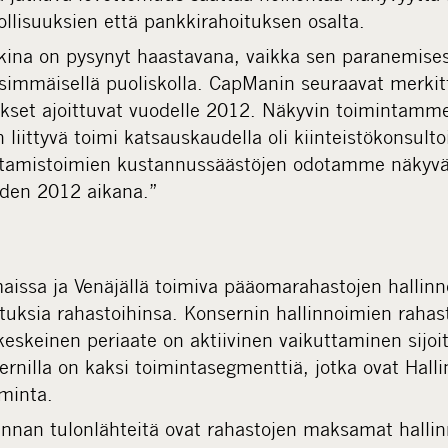
llisuuksien että pankkirahoituksen osalta.
ina on pysynyt haastavana, vaikka sen paranemisest
immäisellä puoliskolla. CapManin seuraavat merkit
okset ajoittuvat vuodelle 2012. Näkyvin toimintamm
 liittyvä toimi katsauskaudella oli kiinteistökonsult
istamistoimien kustannussäästöjen odotamme näky
oden 2012 aikana.”
issa ja Venäjällä toimiva pääomarahastojen hallinno
ituksia rahastoihinsa. Konsernin hallinnoimien rahas
keskeinen periaate on aktiivinen vaikuttaminen sijo
nilla on kaksi toimintasegmenttiä, jotka ovat Hallin
iminta.
minnan tulonlähteitä ovat rahastojen maksamat hallinn