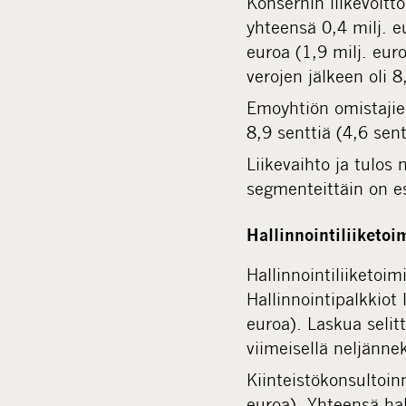
Konsernin liikevoitto
yhteensä 0,4 milj. e
euroa (1,9 milj. euro
verojen jälkeen oli 8
Emoyhtiön omistajien
8,9 senttiä (4,6 sent
Liikevaihto ja tulos 
segmenteittäin on e
Hallinnointiliiketoi
Hallinnointiliiketoim
Hallinnointipalkkiot 
euroa). Laskua selit
viimeisellä neljänn
Kiinteistökonsultoinn
euroa). Yhteensä hall