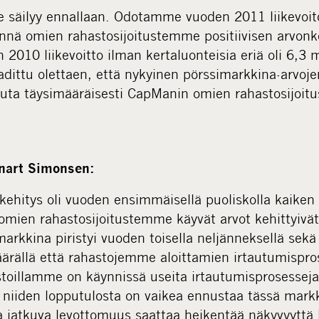
säilyy ennallaan. Odotamme vuoden 2011 liikevoito
innä omien rahastosijoitustemme positiivisen arvon
2010 liikevoitto ilman kertaluonteisia eriä oli 6,3 m
ittu olettaen, että nykyinen pörssimarkkina-arvojen
ikuta täysimääräisesti CapManin omien rahastosijoitu
nnart Simonsen:
ehitys oli vuoden ensimmäisellä puoliskolla kaiken 
mien rahastosijoitustemme käyvät arvot kehittyivät
arkkina piristyi vuoden toisella neljänneksellä sek
äärällä että rahastojemme aloittamien irtautumispro
toillamme on käynnissä useita irtautumisprosesseja 
a niiden lopputulosta on vaikea ennustaa tässä markk
a jatkuva levottomuus saattaa heikentää näkyvyyttä