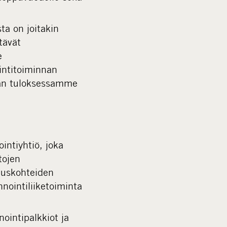
a on joitakin
tävät
e
ointitoiminnan
vän tuloksessamme
intiyhtiö, joka
tojen
ituskohteiden
nointiliiketoiminta
ointipalkkiot ja