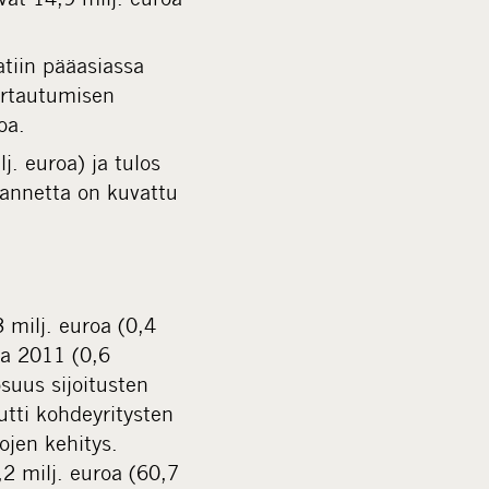
atiin pääasiassa
-irtautumisen
oa.
lj. euroa) ja tulos
lannetta on kuvattu
 milj. euroa (0,4
sa 2011 (0,6
suus sijoitusten
utti kohdeyritysten
ojen kehitys.
2 milj. euroa (60,7