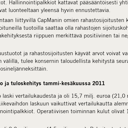
ot. Hallinnointipalkkiot kattavat pääsääntöisesti yht
vat luonteeltaan yleensä hyvin ennustettavia.
ntaan liittyvillä CapManin omien rahastosijoitusten
oituneilla tuotoilla saattaa olla rahastojen sijoitusk
akehityksestä riippuen merkittävä positiivinen tai ne
ustuotot ja rahastosijoitusten käyvät arvot voivat va
n välillä, tulee konsernin taloudellista kehitystä se
uosineljänneksittäin.
to ja tuloskehitys tammi-kesäkuussa 2011
o laski vertailukaudesta ja oli 15,7 milj. euroa (21,0
iikevaihdon laskuun vaikuttivat vertailukautta alem
nnointipalkkiot. Operatiivisen toiminnan kulut olivat 