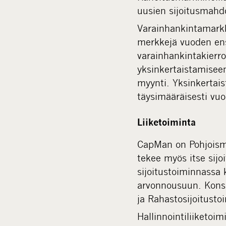
uusien sijoitusmahdo
Varainhankintamarkk
merkkejä vuoden ens
varainhankintakierr
yksinkertaistamiseen
myynti. Yksinkerta
täysimääräisesti vu
Liiketoiminta
CapMan on Pohjoisma
tekee myös itse sijo
sijoitustoiminnassa 
arvonnousuun. Konser
ja Rahastosijoitusto
Hallinnointiliiketoi