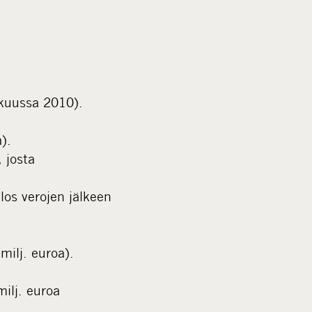
m
e
d
i
a
äkuussa 2010).
).
, josta
ulos verojen jälkeen
milj. euroa).
ilj. euroa