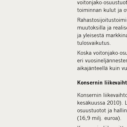
voitonjako-osuustuot
toiminnan kulut ja o
Rahastosijoitustoimi
muutoksilla ja realis
ja yleisestä markkin
tulosvaikutus.
Koska voitonjako-osu
eri vuosineljänneste
aikajänteellä kuin v
Konsernin liikevaih
Konsernin liikevaiht
kesäkuussa 2010). L
osuustuotot ja halli
(16,9 milj. euroa).