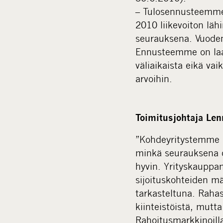
– Tulosennusteemme 
2010 liikevoiton läh
seurauksena. Vuoden 
Ennusteemme on laad
väliaikaista eikä va
arvoihin.
Toimitusjohtaja Le
”Kohdeyritystemme k
minkä seurauksena o
hyvin. Yrityskauppam
sijoituskohteiden m
tarkasteltuna. Rahas
kiinteistöistä, mutt
Rahoitusmarkkinoill