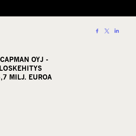
S
h
a
r
 CAPMAN OYJ -
e
ULOSKEHITYS
o
,7 MILJ. EUROA
n
s
o
c
i
a
l