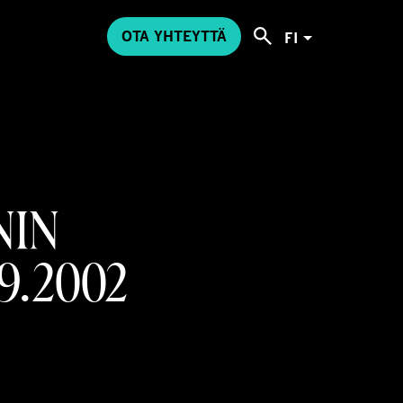
OTA YHTEYTTÄ
FI
NIN
9.2002