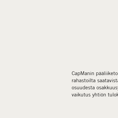
CapManin pääliiketo
rahastoilta saatavis
osuudesta osakkuusyh
vaikutus yhtiön tulo