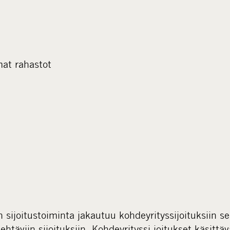
at rahastot
sijoitustoiminta jakautuu kohdeyrityssijoituksiin se
htäviin sijoituksiin. Kohdeyrityssi-joitukset käsittä