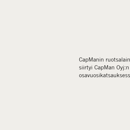
CapManin ruotsalai
siirtyi CapMan Oyj:n
osavuosikatsaukses