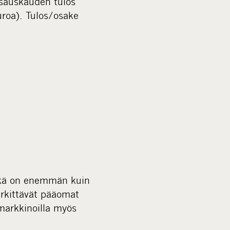
tsauskauden tulos
uroa). Tulos/osake
mikä on enemmän kuin
erkittävät pääomat
 markkinoilla myös