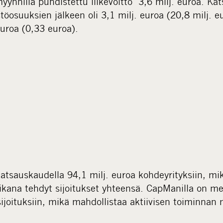
ynnillä puhdistettu liikevoitto 3,6 milj. euroa. Ka
öosuuksien jälkeen oli 3,1 milj. euroa (20,8 milj. e
uroa (0,33 euroa).
 katsauskaudella 94,1 milj. euroa kohdeyrityksiin, 
kana tehdyt sijoitukset yhteensä. CapManilla on m
säsijoituksiin, mikä mahdollistaa aktiivisen toiminnan