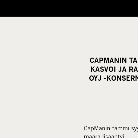
CAPMANIN TA
KASVOI JA R
OYJ -KONSERN
CapManin tammi-syysk
määrä lisääntyi