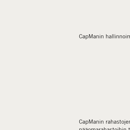
CapManin hallinnoim
CapManin rahastojen 
pääomarahastoihin te