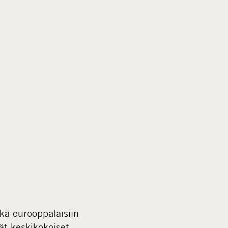
kä eurooppalaisiin
vät keskikokoiset