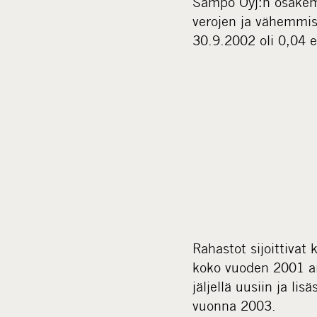
Sampo Oyj:n osakemy
verojen ja vähemmist
30.9.2002 oli 0,04 e
Rahastot sijoittivat
koko vuoden 2001 ai
jäljellä uusiin ja li
vuonna 2003.