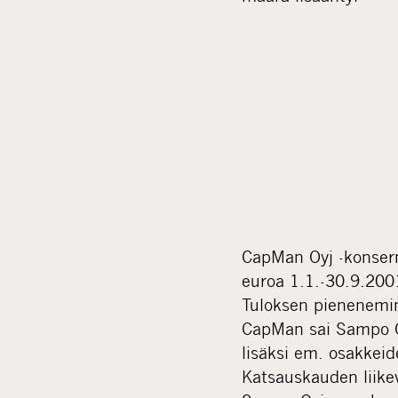
CapMan Oyj -konserni
euroa 1.1.-30.9.2001)
Tuloksen pienenemine
CapMan sai Sampo Oy
lisäksi em. osakkeid
Katsauskauden liikevo