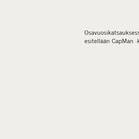
Osavuosikatsauksessa
esitellään CapMan -k