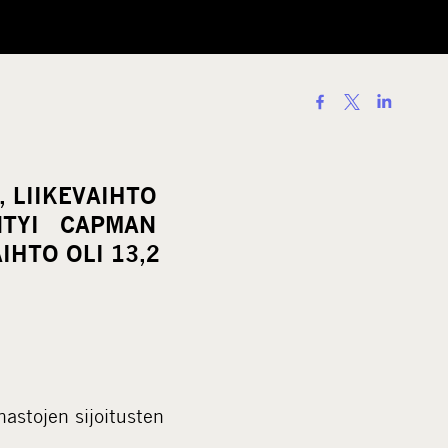
S
h
a
r
 LIIKEVAIHTO
e
ÄNTYI CAPMAN
o
IHTO OLI 13,2
n
s
o
c
i
a
astojen sijoitusten
l