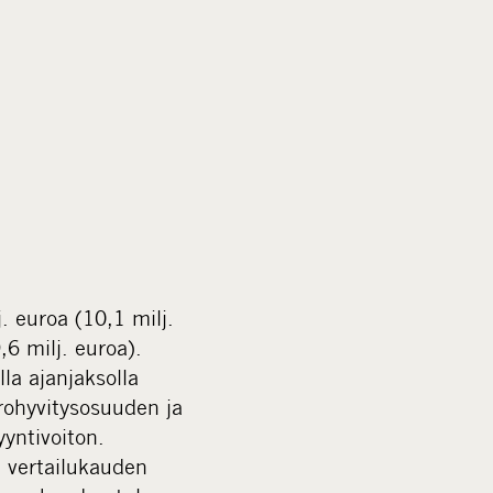
m
e
d
i
a
 euroa (10,1 milj.
,6 milj. euroa).
la ajanjaksolla
rohyvitysosuuden ja
yntivoiton.
in vertailukauden