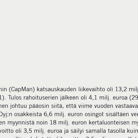
n (CapMan) katsauskauden liikevaihto oli 13,2 milj.
. Tulos rahoituserien jälkeen oli 4,1 milj. euroa (29
n johtuu pääosin siitä, että viime vuoden vastaaval
j:n osakkeista 6,6 milj. euron osingot sisältäen ve
en myynnistä noin 18 milj. euron kertaluonteisen my
itto oli 3,5 milj. euroa ja säilyi samalla tasolla ku