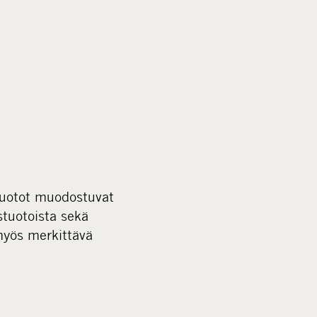
 tuotot muodostuvat
stuotoista sekä
myös merkittävä