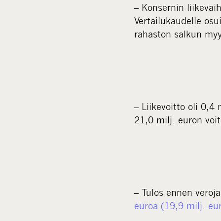
– Konsernin liikevai
Vertailukaudelle osu
rahaston salkun my
– Liikevoitto oli 0,4
21,0 milj. euron voi
– Tulos ennen veroja 
euroa (19,9 milj. eu