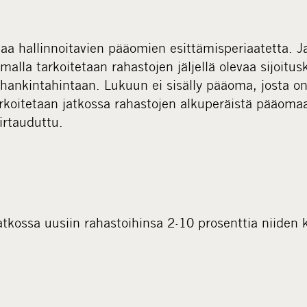
a hallinnoitavien pääomien esittämisperiaatetta. J
malla tarkoitetaan rahastojen jäljellä olevaa sijoitusk
hankintahintaan. Lukuun ei sisälly pääoma, josta on 
arkoitetaan jatkossa rahastojen alkuperäistä pääom
irtauduttu.
atkossa uusiin rahastoihinsa 2-10 prosenttia niiden 