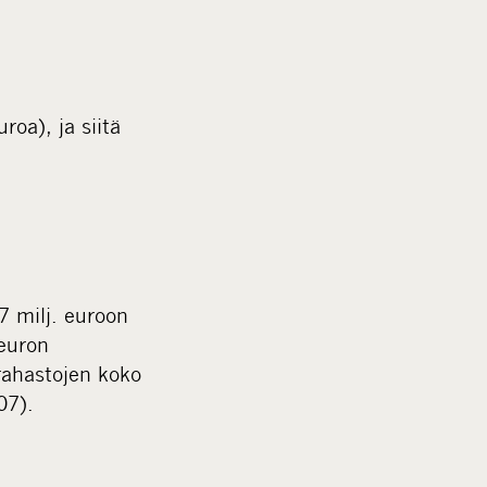
roa), ja siitä
7 milj. euroon
euron
rahastojen koko
07).