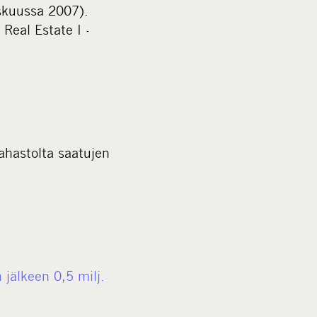
iskuussa 2007).
Real Estate I -
rahastolta saatujen
n jälkeen 0,5 milj.