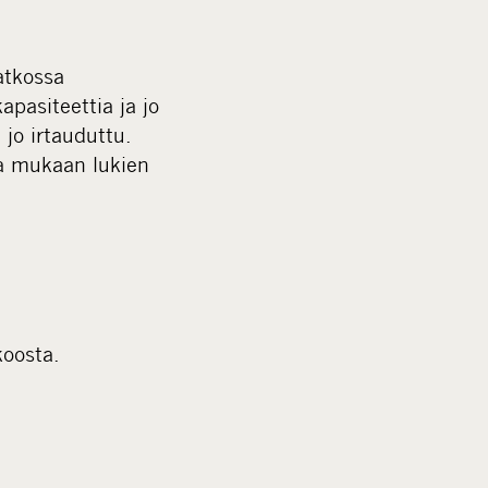
atkossa
apasiteettia ja jo
jo irtauduttu.
aa mukaan lukien
koosta.