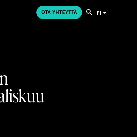
OTA YHTEYTTÄ
FI
in
aliskuu