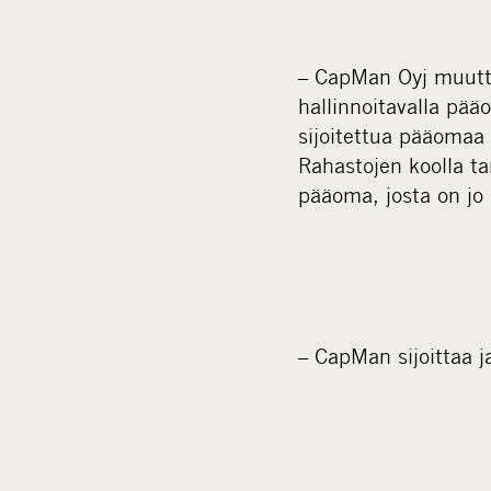
– CapMan Oyj muutta
hallinnoitavalla pääo
sijoitettua pääomaa 
Rahastojen koolla t
pääoma, josta on jo 
– CapMan sijoittaa j