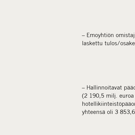
– Emoyhtiön omistajie
laskettu tulos/osake 
– Hallinnoitavat pä
(2 190,5 milj. euro
hotellikiinteistöpä
yhteensä oli 3 853,6