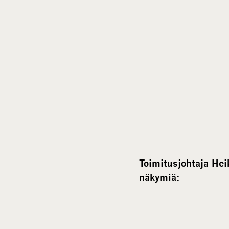
Toimitusjohtaja He
näkymiä: