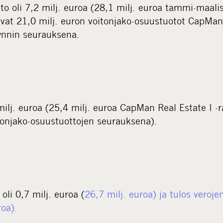
hto oli 7,2 milj. euroa (28,1 milj. euroa tammi-maal
ivat 21,0 milj. euron voitonjako-osuustuotot CapMan 
ynnin seurauksena.
 milj. euroa (25,4 milj. euroa CapMan Real Estate I -
tonjako-osuustuottojen seurauksena).
oli 0,7 milj. euroa (
26,7 milj. euroa) ja tulos veroje
roa).