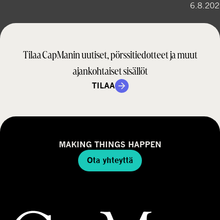
6.8.20
Tilaa CapManin uutiset, pörssitiedotteet ja muut
ajankohtaiset sisällöt
TILAA
MAKING THINGS HAPPEN
Ota yhteyttä