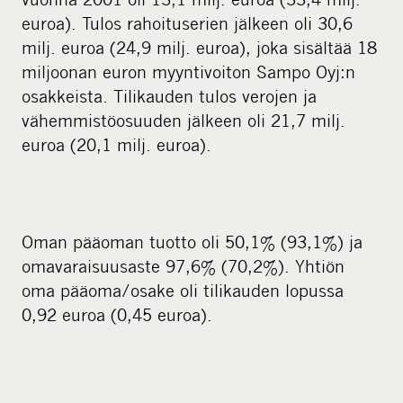
i
euroa). Tulos rahoituserien jälkeen oli 30,6
a
milj. euroa (24,9 milj. euroa), joka sisältää 18
miljoonan euron myyntivoiton Sampo Oyj:n
osakkeista. Tilikauden tulos verojen ja
vähemmistöosuuden jälkeen oli 21,7 milj.
euroa (20,1 milj. euroa).
Oman pääoman tuotto oli 50,1% (93,1%) ja
omavaraisuusaste 97,6% (70,2%). Yhtiön
oma pääoma/osake oli tilikauden lopussa
0,92 euroa (0,45 euroa).