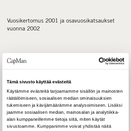
Vuosikertomus 2001 ja osavuosikatsaukset
vuonna 2002
Vuosikertomus vuodelta 2001 ilmestyy viikolla
13. Osavuosikatsaukset julkaistaan 7.5., 6.8.
ja 5.11.2002. Taloudelliset katsaukset ja
Tämä sivusto käyttää evästeitä
muuta sijoittajatietoa löytyy kotisivuiltamme
osoitteessa www.capman.fi.
Käytämme evästeitä tarjoamamme sisällön ja mainosten
räätälöimiseen, sosiaalisen median ominaisuuksien
tukemiseen ja kävijämäärämme analysoimiseen. Lisäksi
jaamme sosiaalisen median, mainosalan ja analytiikka-
alan kumppaneillemme tietoja siitä, miten käytät
Liitteet
sivustoamme. Kumppanimme voivat yhdistää näitä