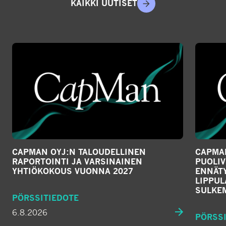
KAIKKI UUTISET
CAPMAN OYJ:N TALOUDELLINEN
CAPMAN
RAPORTOINTI JA VARSINAINEN
PUOLIV
YHTIÖKOKOUS VUONNA 2027
ENNÄTY
LIPPU
SULKE
PÖRSSITIEDOTE
6.8.2026
PÖRSSI