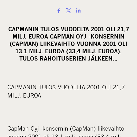
S
h
a
CAPMANIN TULOS VUODELTA 2001 OLI 21,7
r
MILJ. EUROA CAPMAN OYJ -KONSERNIN
e
(CAPMAN) LIIKEVAIHTO VUONNA 2001 OLI
o
13,1 MILJ. EUROA (33,4 MILJ. EUROA).
TULOS RAHOITUSERIEN JÄLKEEN…
n
s
o
c
CAPMANIN TULOS VUODELTA 2001 OLI 21,7
i
MILJ. EUROA
a
l
m
e
CapMan Oyj -konsernin (CapMan) liikevaihto
d
vuonna 2001 oli 13,1 milj. euroa (33,4 milj.