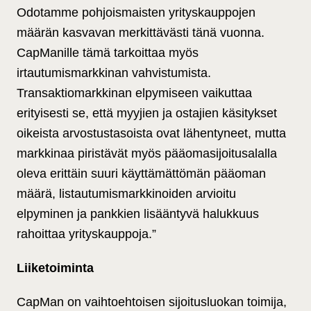
Odotamme pohjoismaisten yrityskauppojen
määrän kasvavan merkittävästi tänä vuonna.
CapManille tämä tarkoittaa myös
irtautumismarkkinan vahvistumista.
Transaktiomarkkinan elpymiseen vaikuttaa
erityisesti se, että myyjien ja ostajien käsitykset
oikeista arvostustasoista ovat lähentyneet, mutta
markkinaa piristävät myös pääomasijoitusalalla
oleva erittäin suuri käyttämättömän pääoman
määrä, listautumismarkkinoiden arvioitu
elpyminen ja pankkien lisääntyvä halukkuus
rahoittaa yrityskauppoja.”
Liiketoiminta
CapMan on vaihtoehtoisen sijoitusluokan toimija,