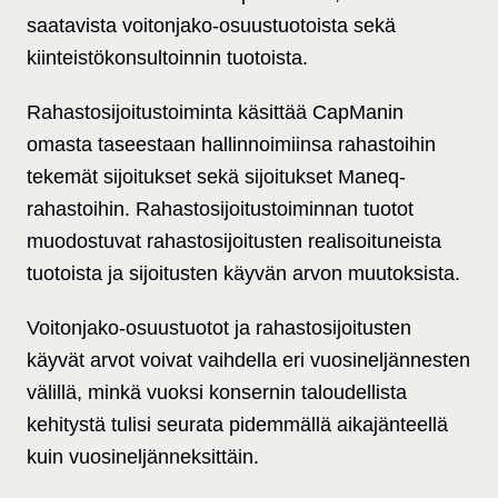
saatavista voitonjako-osuustuotoista sekä
kiinteistökonsultoinnin tuotoista.
Rahastosijoitustoiminta käsittää CapManin
omasta taseestaan hallinnoimiinsa rahastoihin
tekemät sijoitukset sekä sijoitukset Maneq-
rahastoihin. Rahastosijoitustoiminnan tuotot
muodostuvat rahastosijoitusten realisoituneista
tuotoista ja sijoitusten käyvän arvon muutoksista.
Voitonjako-osuustuotot ja rahastosijoitusten
käyvät arvot voivat vaihdella eri vuosineljännesten
välillä, minkä vuoksi konsernin taloudellista
kehitystä tulisi seurata pidemmällä aikajänteellä
kuin vuosineljänneksittäin.