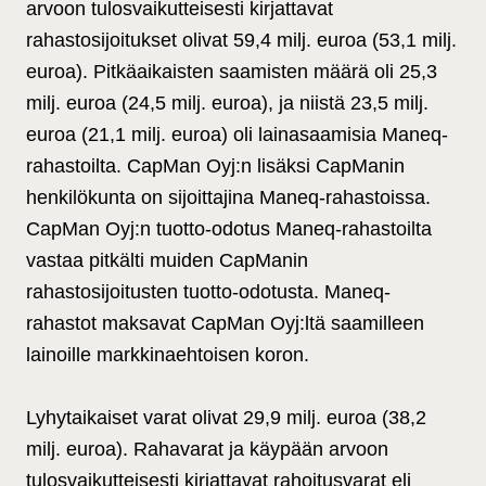
arvoon tulosvaikutteisesti kirjattavat
rahastosijoitukset olivat 59,4 milj. euroa (53,1 milj.
euroa). Pitkäaikaisten saamisten määrä oli 25,3
milj. euroa (24,5 milj. euroa), ja niistä 23,5 milj.
euroa (21,1 milj. euroa) oli lainasaamisia Maneq-
rahastoilta. CapMan Oyj:n lisäksi CapManin
henkilökunta on sijoittajina Maneq-rahastoissa.
CapMan Oyj:n tuotto-odotus Maneq-rahastoilta
vastaa pitkälti muiden CapManin
rahastosijoitusten tuotto-odotusta. Maneq-
rahastot maksavat CapMan Oyj:ltä saamilleen
lainoille markkinaehtoisen koron.
Lyhytaikaiset varat olivat 29,9 milj. euroa (38,2
milj. euroa). Rahavarat ja käypään arvoon
tulosvaikutteisesti kirjattavat rahoitusvarat eli