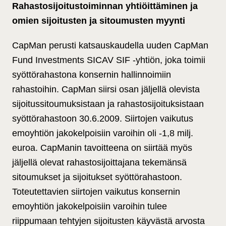
Rahastosijoitustoiminnan yhtiöittäminen ja
omien sijoitusten ja sitoumusten myynti
CapMan perusti katsauskaudella uuden CapMan
Fund Investments SICAV SIF -yhtiön, joka toimii
syöttörahastona konsernin hallinnoimiin
rahastoihin. CapMan siirsi osan jäljellä olevista
sijoitussitoumuksistaan ja rahastosijoituksistaan
syöttörahastoon 30.6.2009. Siirtojen vaikutus
emoyhtiön jakokelpoisiin varoihin oli -1,8 milj.
euroa. CapManin tavoitteena on siirtää myös
jäljellä olevat rahastosijoittajana tekemänsä
sitoumukset ja sijoitukset syöttörahastoon.
Toteutettavien siirtojen vaikutus konsernin
emoyhtiön jakokelpoisiin varoihin tulee
riippumaan tehtyjen sijoitusten käyvästä arvosta