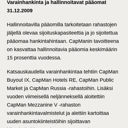
Varainhankinta ja hallinnoitavat pääomat
31.12.2009
Hallinnoitavilla pääomilla tarkoitetaan rahastojen
jäljellä olevaa sijoituskapasiteettia ja jo sijoitettua
pääomaa hankintahintaan.
CapManin tavoitteena
on kasvattaa hallinnoitavia pääomia keskimäärin
15 prosenttia vuodessa.
Katsauskaudella varainhankintaa tehtiin CapMan
Buyout IX, CapMan Hotels RE, CapMan Public
Market ja CapMan Russia -rahastoihin. Lisäksi
vuoden viimeisellä neljänneksellä aloitettiin
CapMan Mezzanine V -rahaston
varainhankintavalmistelut ja alettiin kartoittaa
uuden asuntokiinteistöihin sijoittavan