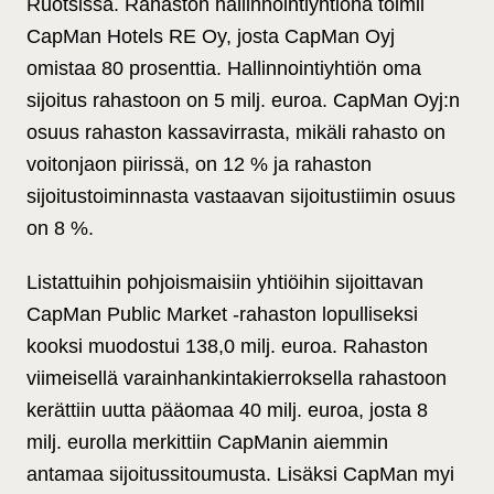
Ruotsissa. Rahaston hallinnointiyhtiönä toimii
CapMan Hotels RE Oy, josta CapMan Oyj
omistaa 80 prosenttia. Hallinnointiyhtiön oma
sijoitus rahastoon on 5 milj. euroa. CapMan Oyj:n
osuus rahaston kassavirrasta, mikäli rahasto on
voitonjaon piirissä, on 12 % ja rahaston
sijoitustoiminnasta vastaavan sijoitustiimin osuus
on 8 %.
Listattuihin pohjoismaisiin yhtiöihin sijoittavan
CapMan Public Market -rahaston lopulliseksi
kooksi muodostui 138,0 milj. euroa. Rahaston
viimeisellä varainhankintakierroksella rahastoon
kerättiin uutta pääomaa 40 milj. euroa, josta 8
milj. eurolla merkittiin CapManin aiemmin
antamaa sijoitussitoumusta. Lisäksi CapMan myi