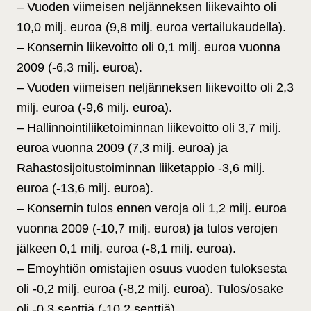
– Vuoden viimeisen neljänneksen liikevaihto oli
10,0 milj. euroa (9,8 milj. euroa vertailukaudella).
– Konsernin liikevoitto oli 0,1 milj. euroa vuonna
2009 (-6,3 milj. euroa).
– Vuoden viimeisen neljänneksen liikevoitto oli 2,3
milj. euroa (-9,6 milj. euroa).
– Hallinnointiliiketoiminnan liikevoitto oli 3,7 milj.
euroa vuonna 2009 (7,3 milj. euroa) ja
Rahastosijoitustoiminnan liiketappio -3,6 milj.
euroa (-13,6 milj. euroa).
– Konsernin tulos ennen veroja oli 1,2 milj. euroa
vuonna 2009 (-10,7 milj. euroa) ja tulos verojen
jälkeen 0,1 milj. euroa (-8,1 milj. euroa).
– Emoyhtiön omistajien osuus vuoden tuloksesta
oli -0,2 milj. euroa (-8,2 milj. euroa). Tulos/osake
oli -0,3 senttiä (-10,2 senttiä).