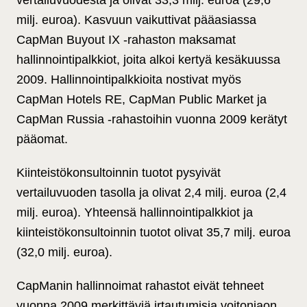
vertailuvuodesta ja olivat 33,3 milj. euroa (29,6
milj. euroa). Kasvuun vaikuttivat pääasiassa
CapMan Buyout IX -rahaston maksamat
hallinnointipalkkiot, joita alkoi kertyä kesäkuussa
2009. Hallinnointipalkkioita nostivat myös
CapMan Hotels RE, CapMan Public Market ja
CapMan Russia -rahastoihin vuonna 2009 kerätyt
pääomat.
Kiinteistökonsultoinnin tuotot pysyivät
vertailuvuoden tasolla ja olivat 2,4 milj. euroa (2,4
milj. euroa). Yhteensä hallinnointipalkkiot ja
kiinteistökonsultoinnin tuotot olivat 35,7 milj. euroa
(32,0 milj. euroa).
CapManin hallinnoimat rahastot eivät tehneet
vuonna 2009 merkittäviä irtautumisia voitonjaon