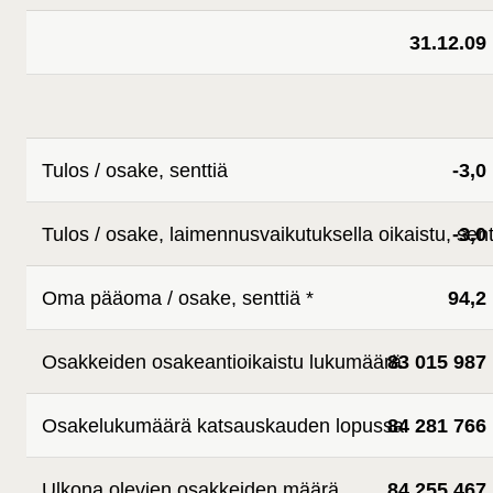
31.12.09
Tulos / osake, senttiä
-3,0
Tulos / osake, laimennusvaikutuksella oikaistu, sent
-3,0
Oma pääoma / osake, senttiä *
94,2
Osakkeiden osakeantioikaistu lukumäärä
83 015 987
Osakelukumäärä katsauskauden lopussa
84 281 766
Ulkona olevien osakkeiden määrä
84 255 467