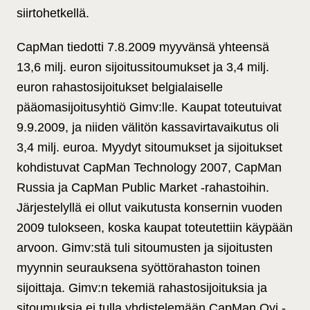
siirtohetkellä.
CapMan tiedotti 7.8.2009 myyvänsä yhteensä
13,6 milj. euron sijoitussitoumukset ja 3,4 milj.
euron rahastosijoitukset belgialaiselle
pääomasijoitusyhtiö Gimv:lle. Kaupat toteutuivat
9.9.2009, ja niiden välitön kassavirtavaikutus oli
3,4 milj. euroa. Myydyt sitoumukset ja sijoitukset
kohdistuvat CapMan Technology 2007, CapMan
Russia ja CapMan Public Market -rahastoihin.
Järjestelyllä ei ollut vaikutusta konsernin vuoden
2009 tulokseen, koska kaupat toteutettiin käypään
arvoon. Gimv:stä tuli sitoumusten ja sijoitusten
myynnin seurauksena syöttörahaston toinen
sijoittaja. Gimv:n tekemiä rahastosijoituksia ja
sitoumuksia ei tulla yhdistelemään CapMan Oyj -