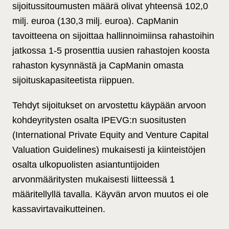
sijoitussitoumusten määrä olivat yhteensä 102,0
milj. euroa (130,3 milj. euroa). CapManin
tavoitteena on sijoittaa hallinnoimiinsa rahastoihin
jatkossa 1-5 prosenttia uusien rahastojen koosta
rahaston kysynnästä ja CapManin omasta
sijoituskapasiteetista riippuen.
Tehdyt sijoitukset on arvostettu käypään arvoon
kohdeyritysten osalta IPEVG:n suositusten
(International Private Equity and Venture Capital
Valuation Guidelines) mukaisesti ja kiinteistöjen
osalta ulkopuolisten asiantuntijoiden
arvonmääritysten mukaisesti liitteessä 1
määritellyllä tavalla. Käyvän arvon muutos ei ole
kassavirtavaikutteinen.