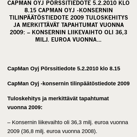
CAPMAN OYJ PÖRSSITIEDOTE 5.2.2010 KLO
r
8.15 CAPMAN OYJ -KONSERNIN
e
TILINPÄÄTÖSTIEDOTE 2009 TULOSKEHITYS
o
JA MERKITTÄVÄT TAPAHTUMAT VUONNA
2009: – KONSERNIN LIIKEVAIHTO OLI 36,3
n
MILJ. EUROA VUONNA…
s
o
c
i
CapMan Oyj Pörssitiedote 5.2.2010 klo 8.15
a
l
CapMan Oyj -konsernin tilinpäätöstiedote 2009
m
Tuloskehitys ja merkittävät tapahtumat
e
d
vuonna 2009:
i
– Konsernin liikevaihto oli 36,3 milj. euroa vuonna
a
2009 (36,8 milj. euroa vuonna 2008).