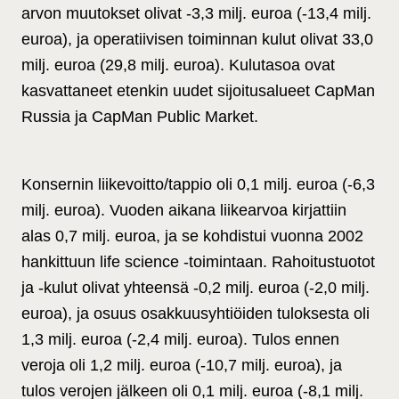
arvon muutokset olivat -3,3 milj. euroa (-13,4 milj.
euroa), ja operatiivisen toiminnan kulut olivat 33,0
milj. euroa (29,8 milj. euroa). Kulutasoa ovat
kasvattaneet etenkin uudet sijoitusalueet CapMan
Russia ja CapMan Public Market.
Konsernin liikevoitto/tappio oli 0,1 milj. euroa (-6,3
milj. euroa). Vuoden aikana liikearvoa kirjattiin
alas 0,7 milj. euroa, ja se kohdistui vuonna 2002
hankittuun life science -toimintaan. Rahoitustuotot
ja -kulut olivat yhteensä -0,2 milj. euroa (-2,0 milj.
euroa), ja osuus osakkuusyhtiöiden tuloksesta oli
1,3 milj. euroa (-2,4 milj. euroa). Tulos ennen
veroja oli 1,2 milj. euroa (-10,7 milj. euroa), ja
tulos verojen jälkeen oli 0,1 milj. euroa (-8,1 milj.