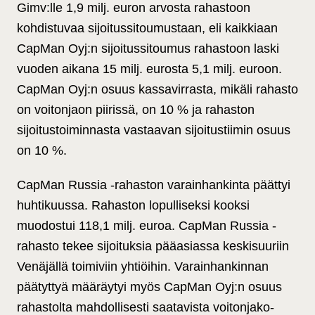
Gimv:lle 1,9 milj. euron arvosta rahastoon
kohdistuvaa sijoitussitoumustaan, eli kaikkiaan
CapMan Oyj:n sijoitussitoumus rahastoon laski
vuoden aikana 15 milj. eurosta 5,1 milj. euroon.
CapMan Oyj:n osuus kassavirrasta, mikäli rahasto
on voitonjaon piirissä, on 10 % ja rahaston
sijoitustoiminnasta vastaavan sijoitustiimin osuus
on 10 %.
CapMan Russia -rahaston varainhankinta päättyi
huhtikuussa. Rahaston lopulliseksi kooksi
muodostui 118,1 milj. euroa. CapMan Russia -
rahasto tekee sijoituksia pääasiassa keskisuuriin
Venäjällä toimiviin yhtiöihin. Varainhankinnan
päätyttyä määräytyi myös CapMan Oyj:n osuus
rahastolta mahdollisesti saatavista voitonjako-