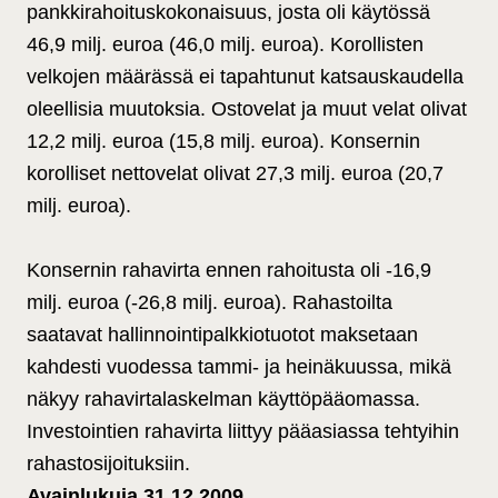
pankkirahoituskokonaisuus, josta oli käytössä
46,9 milj. euroa (46,0 milj. euroa). Korollisten
velkojen määrässä ei tapahtunut katsauskaudella
oleellisia muutoksia. Ostovelat ja muut velat olivat
12,2 milj. euroa (15,8 milj. euroa). Konsernin
korolliset nettovelat olivat 27,3 milj. euroa (20,7
milj. euroa).
Konsernin rahavirta ennen rahoitusta oli -16,9
milj. euroa (-26,8 milj. euroa). Rahastoilta
saatavat hallinnointipalkkiotuotot maksetaan
kahdesti vuodessa tammi- ja heinäkuussa, mikä
näkyy rahavirtalaskelman käyttöpääomassa.
Investointien rahavirta liittyy pääasiassa tehtyihin
rahastosijoituksiin.
Avainlukuja 31.12.2009