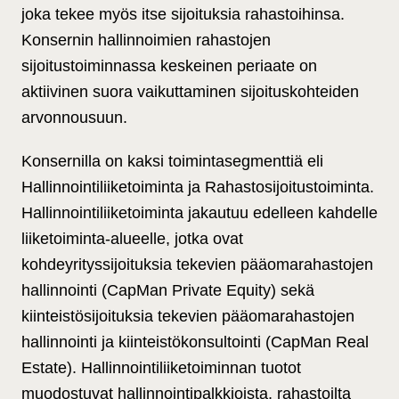
joka tekee myös itse sijoituksia rahastoihinsa.
Konsernin hallinnoimien rahastojen
sijoitustoiminnassa keskeinen periaate on
aktiivinen suora vaikuttaminen sijoituskohteiden
arvonnousuun.
Konsernilla on kaksi toimintasegmenttiä eli
Hallinnointiliiketoiminta ja Rahastosijoitustoiminta.
Hallinnointiliiketoiminta jakautuu edelleen kahdelle
liiketoiminta-alueelle, jotka ovat
kohdeyrityssijoituksia tekevien pääomarahastojen
hallinnointi (CapMan Private Equity) sekä
kiinteistösijoituksia tekevien pääomarahastojen
hallinnointi ja kiinteistökonsultointi (CapMan Real
Estate). Hallinnointiliiketoiminnan tuotot
muodostuvat hallinnointipalkkioista, rahastoilta