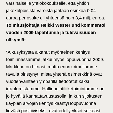
varsinaiselle yhtiökokoukselle, että yhtiön
jakokelpoisista varoista jaetaan osinkoa 0,04
euroa per osake eli yhteensä noin 3,4 milj. euroa.
Toimitusjohtaja Heikki Westerlund kommentoi
vuoden 2009 tapahtumia ja tulevaisuuden
näkymiä:
”Alkusyksystä alkanut myönteinen kehitys
toiminnassamme jatkui myös loppuvuonna 2009.
Markkina on hitaasti mutta ennakoimallamme
tavalla piristynyt, mistä yhtenä esimerkkinä ovat
vuodenvaihteen ympärillä tiedotetut kaksi
irtautumistamme. Hallinnointiliiketoimintamme on
jo hyvällä kannattavuustasolla, ja kun sijoitusten
käypien arvojen kehitys kääntyi loppuvuonna
lievästi positiiviseksi, ovat edellytykset selkeästi