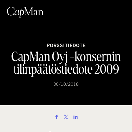
Hyppää
sisältöön
PÖRSSITIEDOTE
CapMan Oyj -konsernin
tilinpäätöstiedote 2009
30/10/2018
S
h
a