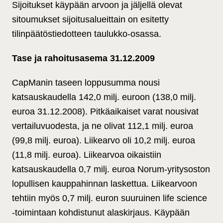
Sijoitukset käypään arvoon ja jäljellä olevat
sitoumukset sijoitusalueittain on esitetty
tilinpäätöstiedotteen taulukko-osassa.
Tase ja rahoitusasema 31.12.2009
CapManin taseen loppusumma nousi
katsauskaudella 142,0 milj. euroon (138,0 milj.
euroa 31.12.2008). Pitkäaikaiset varat nousivat
vertailuvuodesta, ja ne olivat 112,1 milj. euroa
(99,8 milj. euroa). Liikearvo oli 10,2 milj. euroa
(11,8 milj. euroa). Liikearvoa oikaistiin
katsauskaudella 0,7 milj. euroa Norum-yritysoston
lopullisen kauppahinnan laskettua. Liikearvoon
tehtiin myös
0,7 milj. euron suuruinen life science
-toimintaan kohdistunut alaskirjaus
. Käypään