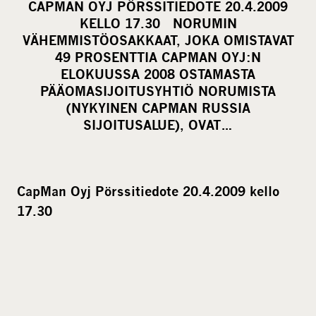
CAPMAN OYJ PÖRSSITIEDOTE 20.4.2009
r
KELLO 17.30 NORUMIN
e
VÄHEMMISTÖOSAKKAAT, JOKA OMISTAVAT
o
49 PROSENTTIA CAPMAN OYJ:N
ELOKUUSSA 2008 OSTAMASTA
n
PÄÄOMASIJOITUSYHTIÖ NORUMISTA
s
(NYKYINEN CAPMAN RUSSIA
o
SIJOITUSALUE), OVAT…
c
i
a
l
CapMan Oyj Pörssitiedote 20.4.2009 kello
m
17.30
e
d
i
a