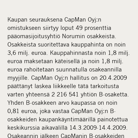
Kaupan seurauksena CapMan Oyj:n
omistukseen siirtyy loput 49 prosenttia
pääomasijoitusyhtiö Norumin osakkeista.
Osakkeista suoritettava kauppahinta on noin
3,6 milj. euroa. Kauppahinnasta noin 1,8 milj.
euroa maksetaan käteisellä ja noin 1,8 milj.
euroa rahoitetaan suunnatulla osakeannilla
myyjille. CapMan Oyj:n hallitus on 20.4.2009
päättänyt laskea liikkeelle tätä tarkoitusta
varten yhteensä 2 216 541 yhtiön B-osaketta.
Yhden B-osakkeen arvo kaupassa on noin
0,81 euroa, joka vastaa CapMan Oyj:n B-
osakkeiden kaupankäyntimäärillä painotettua
keskikurssia aikavälillä 14.3.2009-14.4.2009.
Osakeannin jälkeen CapManin B-osakkeiden