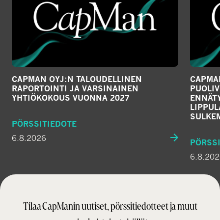
CAPMAN OYJ:N TALOUDELLINEN
CAPMAN
RAPORTOINTI JA VARSINAINEN
PUOLIV
YHTIÖKOKOUS VUONNA 2027
ENNÄTY
LIPPU
SULKE
PÖRSSITIEDOTE
6.8.2026
PÖRSSI
6.8.20
Tilaa CapManin uutiset, pörssitiedotteet ja muut