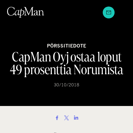
Hyppää
sisältöön
PÖRSSITIEDOTE
CapMan Oyj ostaa loput
49 prosenttia Norumista
30/10/2018
S
h
a