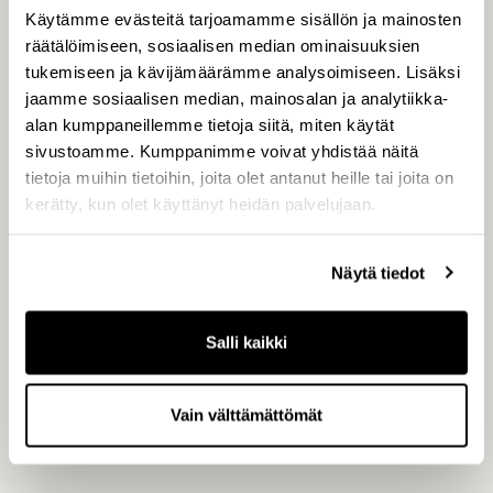
Käytämme evästeitä tarjoamamme sisällön ja mainosten
räätälöimiseen, sosiaalisen median ominaisuuksien
tukemiseen ja kävijämäärämme analysoimiseen. Lisäksi
jaamme sosiaalisen median, mainosalan ja analytiikka-
alan kumppaneillemme tietoja siitä, miten käytät
Mari Reponen
sivustoamme. Kumppanimme voivat yhdistää näitä
tietoja muihin tietoihin, joita olet antanut heille tai joita on
kerätty, kun olet käyttänyt heidän palvelujaan.
viestintäjohtaja
Näytä tiedot
Sijoittajapalvelut
Salli kaikki
Vain välttämättömät