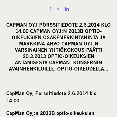
S
h
a
CAPMAN OYJ PÖRSSITIEDOTE 2.6.2014 KLO
r
14.00 CAPMAN OYJ:N 2013B OPTIO-
e
OIKEUKSIEN OSAKEMERKINTÄHINTA JA
o
MARKKINA-ARVO CAPMAN OYJ:N
VARSINAINEN YHTIÖKOKOUS PÄÄTTI
n
20.3.2013 OPTIO-OIKEUKSIEN
s
ANTAMISESTA CAPMAN -KONSERNIN
o
AVAINHENKILÖILLE. OPTIO-OIKEUDELLA…
c
i
a
l
CapMan Oyj Pörssitiedote 2.6.2014 klo
m
14.00
e
CapMan Oyj:n 2013B optio-oikeuksien
d