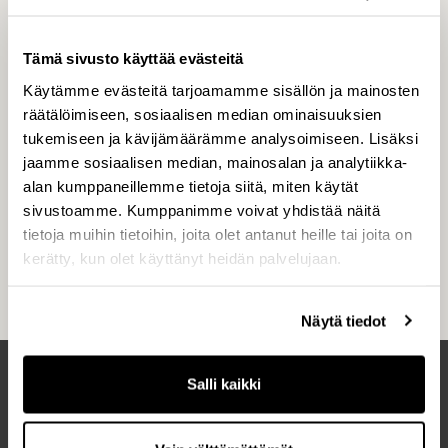
rahastoissa on noin 3,1 miljardin euron pääomat.
CapManilla on viisi keskeistä sijoitusaluetta eli
Tämä sivusto käyttää evästeitä
Buyout, Russia, Credit, Public Market ja CapMan
Käytämme evästeitä tarjoamamme sisällön ja mainosten
Real Estate, joista jokaisesta vastaa oma
räätälöimiseen, sosiaalisen median ominaisuuksien
yrittäjähenkinen sijoitustiimi. Kullakin
tukemiseen ja kävijämäärämme analysoimiseen. Lisäksi
sijoitusalueella on omat erikoistuneet rahastot.
jaamme sosiaalisen median, mainosalan ja analytiikka-
CapManin palveluksessa on noin 100
alan kumppaneillemme tietoja siitä, miten käytät
ammattilaista Helsingissä, Tukholmassa,
sivustoamme. Kumppanimme voivat yhdistää näitä
Oslossa, Moskovassa ja Luxemburgissa. CapMan
tietoja muihin tietoihin, joita olet antanut heille tai joita on
on perustettu vuonna 1989, ja yhtiö on listattu
kerätty, kun olet käyttänyt heidän palvelujaan.
Helsingin pörssissä vuodesta 2001.
Näytä tiedot
Salli kaikki
Uusimmat artikkelit