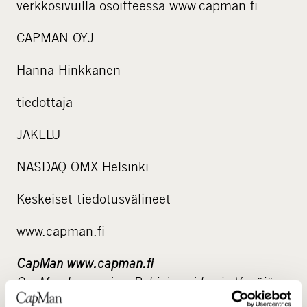
verkkosivuilla osoitteessa www.capman.fi.
CAPMAN OYJ
Hanna Hinkkanen
tiedottaja
JAKELU
NASDAQ OMX Helsinki
Keskeiset tiedotusvälineet
www.capman.fi
CapMan www.capman.fi
CapMan-konserni on Pohjoismaiden ja Venäjän
johtavia pääomasijoittajia, jonka hallinnoimissa