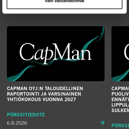
Vain välttämättömät
KAIKKI UUTISET
CAPMAN OYJ:N TALOUDELLINEN
CAPMAN
RAPORTOINTI JA VARSINAINEN
PUOLIV
YHTIÖKOKOUS VUONNA 2027
ENNÄTY
LIPPU
SULKE
PÖRSSITIEDOTE
6.8.2026
PÖRSSI