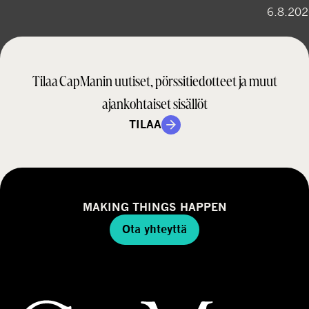
6.8.20
Tilaa CapManin uutiset, pörssitiedotteet ja muut
ajankohtaiset sisällöt
TILAA
MAKING THINGS HAPPEN
Ota yhteyttä