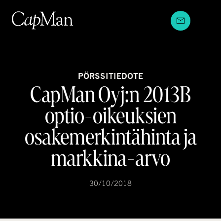
Hyppää
sisältöön
PÖRSSITIEDOTE
CapMan Oyj:n 2013B
optio-oikeuksien
osakemerkintähinta ja
markkina-arvo
30/10/2018