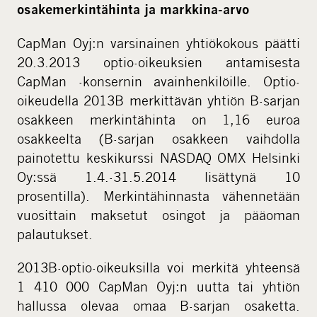
osakemerkintähinta ja markkina-arvo
i
a
CapMan Oyj:n varsinainen yhtiökokous päätti
20.3.2013 optio-oikeuksien antamisesta
CapMan -konsernin avainhenkilöille. Optio-
oikeudella 2013B merkittävän yhtiön B-sarjan
osakkeen merkintähinta on 1,16 euroa
osakkeelta (B-sarjan osakkeen vaihdolla
painotettu keskikurssi NASDAQ OMX Helsinki
Oy:ssä 1.4.-31.5.2014 lisättynä 10
prosentilla). Merkintähinnasta vähennetään
vuosittain maksetut osingot ja pääoman
palautukset.
2013B-optio-oikeuksilla voi merkitä yhteensä
1 410 000 CapMan Oyj:n uutta tai yhtiön
hallussa olevaa omaa B-sarjan osaketta.