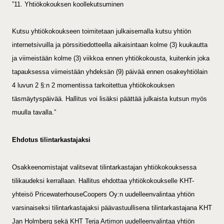
”11. Yhtiökokouksen koollekutsuminen
Kutsu yhtiökokoukseen toimitetaan julkaisemalla kutsu yhtiön
internetsivuilla ja pörssitiedotteella aikaisintaan kolme (3) kuukautta
ja viimeistään kolme (3) viikkoa ennen yhtiökokousta, kuitenkin joka
tapauksessa viimeistään yhdeksän (9) päivää ennen osakeyhtiölain
4 luvun 2 §:n 2 momentissa tarkoitettua yhtiökokouksen
täsmäytyspäivää. Hallitus voi lisäksi päättää julkaista kutsun myös
muulla tavalla.”
Ehdotus tilintarkastajaksi
Osakkeenomistajat valitsevat tilintarkastajan yhtiökokouksessa
tilikaudeksi kerrallaan. Hallitus ehdottaa yhtiökokoukselle KHT-
yhteisö PricewaterhouseCoopers Oy:n uudelleenvalintaa yhtiön
varsinaiseksi tilintarkastajaksi päävastuullisena tilintarkastajana KHT
Jan Holmberg sekä KHT Terja Artimon uudelleenvalintaa yhtiön