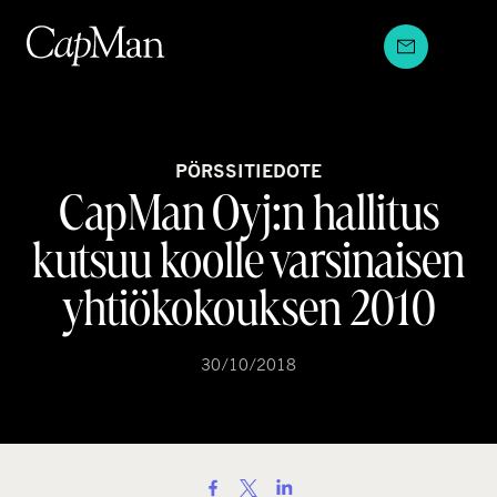
Hyppää
sisältöön
PÖRSSITIEDOTE
CapMan Oyj:n hallitus
kutsuu koolle varsinaisen
yhtiökokouksen 2010
30/10/2018
S