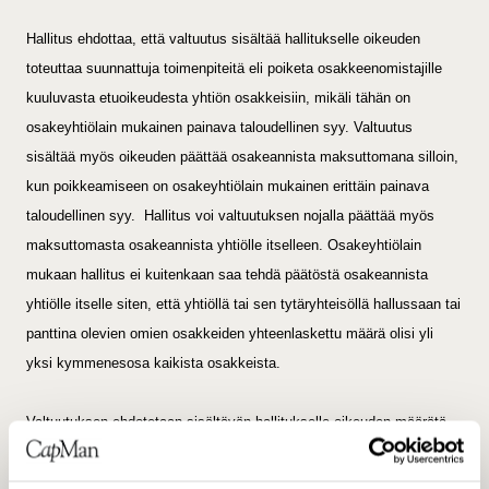
Hallitus ehdottaa, että valtuutus sisältää hallitukselle oikeuden
toteuttaa suunnattuja toimenpiteitä eli poiketa osakkeenomistajille
kuuluvasta etuoikeudesta yhtiön osakkeisiin, mikäli tähän on
osakeyhtiölain mukainen painava taloudellinen syy. Valtuutus
sisältää myös oikeuden päättää osakeannista maksuttomana silloin,
kun poikkeamiseen on osakeyhtiölain mukainen erittäin painava
taloudellinen syy.
Hallitus voi valtuutuksen nojalla päättää myös
maksuttomasta osakeannista yhtiölle itselleen. Osakeyhtiölain
mukaan hallitus ei kuitenkaan saa tehdä päätöstä osakeannista
yhtiölle itselle siten, että yhtiöllä tai sen tytäryhteisöllä hallussaan tai
panttina olevien omien osakkeiden yhteenlaskettu määrä olisi yli
yksi kymmenesosa kaikista osakkeista.
Valtuutuksen ehdotetaan sisältävän hallitukselle oikeuden määrätä
osakeannin, optio-oikeuksien ja osakeyhtiölain 10 luvun 1 §:n
mukaisten erityisten oikeuksien antamisen ehdoista ja