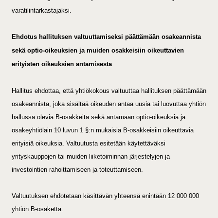
varatilintarkastajaksi.
Ehdotus hallituksen valtuuttamiseksi päättämään osakeannista
sekä optio-oikeuksien ja muiden osakkeisiin oikeuttavien
erityisten oikeuksien antamisesta
Hallitus ehdottaa, että yhtiökokous valtuuttaa hallituksen päättämään
osakeannista, joka sisältää oikeuden antaa uusia tai luovuttaa yhtiön
hallussa olevia B-osakkeita sekä antamaan optio-oikeuksia ja
osakeyhtiölain 10 luvun 1 §:n mukaisia B-osakkeisiin oikeuttavia
erityisiä oikeuksia. Valtuutusta esitetään käytettäväksi
yrityskauppojen tai muiden liiketoiminnan järjestelyjen ja
investointien rahoittamiseen ja toteuttamiseen.
Valtuutuksen ehdotetaan käsittävän yhteensä enintään 12 000 000
yhtiön B-osaketta.