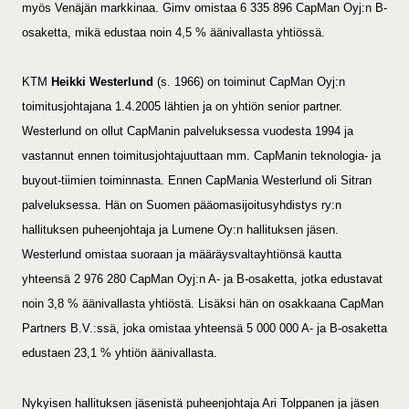
myös Venäjän markkinaa. Gimv omistaa 6 335 896 CapMan Oyj:n B-
osaketta, mikä edustaa noin 4,5 % äänivallasta yhtiössä.
KTM
Heikki Westerlund
(s. 1966) on toiminut CapMan Oyj:n
toimitusjohtajana 1.4.2005 lähtien ja on yhtiön senior partner.
Westerlund on ollut CapManin palveluksessa vuodesta 1994 ja
vastannut ennen toimitusjohtajuuttaan mm. CapManin teknologia- ja
buyout-tiimien toiminnasta. Ennen CapMania Westerlund oli Sitran
palveluksessa. Hän on Suomen pääomasijoitusyhdistys ry:n
hallituksen puheenjohtaja ja Lumene Oy:n hallituksen jäsen.
Westerlund omistaa suoraan ja määräysvaltayhtiönsä kautta
yhteensä 2 976 280 CapMan Oyj:n A- ja B-osaketta, jotka edustavat
noin 3,8 % äänivallasta yhtiöstä. Lisäksi hän on osakkaana CapMan
Partners B.V.:ssä, joka omistaa yhteensä 5 000 000 A- ja B-osaketta
edustaen 23,1 % yhtiön äänivallasta.
Nykyisen hallituksen jäsenistä puheenjohtaja Ari Tolppanen ja jäsen