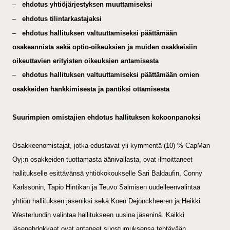
–
ehdotus yhtiöjärjestyksen muuttamiseksi
–
ehdotus tilintarkastajaksi
–
ehdotus hallituksen valtuuttamiseksi päättämään
osakeannista sekä optio-oikeuksien ja muiden osakkeisiin
oikeuttavien erityisten oikeuksien antamisesta
–
ehdotus hallituksen valtuuttamiseksi päättämään omien
osakkeiden hankkimisesta ja pantiksi ottamisesta
Suurimpien omistajien ehdotus hallituksen kokoonpanoksi
Osakkeenomistajat, jotka edustavat yli kymmentä (10) % CapMan
Oyj:n osakkeiden tuottamasta äänivallasta, ovat ilmoittaneet
hallitukselle esittävänsä yhtiökokoukselle Sari Baldaufin, Conny
Karlssonin, Tapio Hintikan ja Teuvo Salmisen uudelleenvalintaa
yhtiön hallituksen jäseniksi sekä Koen Dejonckheeren ja Heikki
Westerlundin valintaa hallitukseen uusina jäseninä. Kaikki
jäsenehdokkaat ovat antaneet suostumuksensa tehtävään.