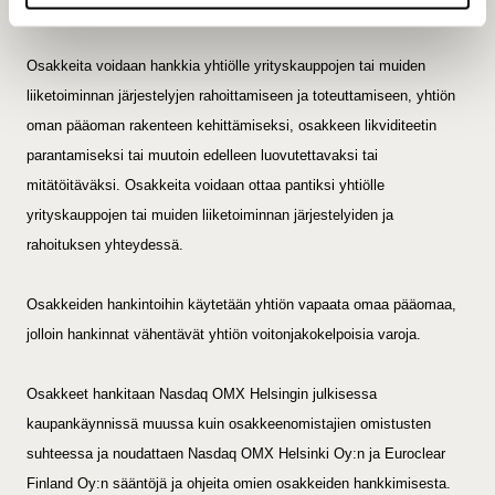
osakkeista.
Osakkeita voidaan hankkia yhtiölle yrityskauppojen tai muiden
liiketoiminnan järjestelyjen rahoittamiseen ja toteuttamiseen, yhtiön
oman pääoman rakenteen kehittämiseksi, osakkeen likviditeetin
parantamiseksi tai muutoin edelleen luovutettavaksi tai
mitätöitäväksi. Osakkeita voidaan ottaa pantiksi yhtiölle
yrityskauppojen tai muiden liiketoiminnan järjestelyiden ja
rahoituksen yhteydessä.
Osakkeiden hankintoihin käytetään yhtiön vapaata omaa pääomaa,
jolloin hankinnat vähentävät yhtiön voitonjakokelpoisia varoja.
Osakkeet hankitaan Nasdaq OMX Helsingin julkisessa
kaupankäynnissä muussa kuin osakkeenomistajien omistusten
suhteessa ja noudattaen Nasdaq OMX Helsinki Oy:n ja Euroclear
Finland Oy:n sääntöjä ja ohjeita omien osakkeiden hankkimisesta.