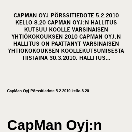
h
a
CAPMAN OYJ PÖRSSITIEDOTE 5.2.2010
r
KELLO 8.20 CAPMAN OYJ:N HALLITUS
e
KUTSUU KOOLLE VARSINAISEN
o
YHTIÖKOKOUKSEN 2010 CAPMAN OYJ:N
HALLITUS ON PÄÄTTÄNYT VARSINAISEN
n
YHTIÖKOKOUKSEN KOOLLEKUTSUMISESTA
s
TIISTAINA 30.3.2010. HALLITUS…
o
c
i
a
CapMan Oyj Pörssitiedote 5.2.2010 kello 8.20
l
m
e
d
CapMan Oyj:n
i
a