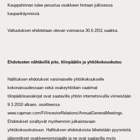
Kauppahinnan tulee perustua osakkeen hintaan julkisessa
kaupankäynnissä.
Valtuutuksen ehdotetaan olevan voimassa 30.6.2011 saakka.
Ehdotusten nähtävillä pito, tilinpäätös ja yhtiökokouskutsu
H
allituksen ehdotukset varsinaiselle yhtiökokoukselle
kokonaisuudessaan sekä osakeyhtiölain vaatimat
tilinpäätösasiakirjat ovat saatavilla yhtiön internetsivuilla viimeistään
9.3.2010 alkaen, osoitteessa
www.capman.com/Fi/InvestorRelations/AnnualGeneralMeetings.
Ehdotukset sisältyvät myöhemmin julkaistavaan
yhtiökokouskutsuun.
Hallituksen ehdotuksista lähetetään pyynnöstä
jäljennökset osakkeenomistajalle ja ne ovat saatavilla myös