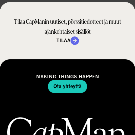
Tilaa CapManin uutiset, pörssitiedotteet ja muut
ajankohtaiset sisällöt
TILAA
MAKING THINGS HAPPEN
Ota yhteyttä