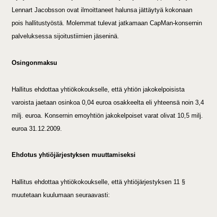
Lennart Jacobsson ovat ilmoittaneet halunsa jättäytyä kokonaan
pois hallitustyöstä. Molemmat tulevat jatkamaan CapMan-konsernin
palveluksessa sijoitustiimien jäseninä.
Osingonmaksu
Hallitus ehdottaa yhtiökokoukselle, että yhtiön jakokelpoisista
varoista jaetaan osinkoa 0,04 euroa osakkeelta eli yhteensä noin 3,4
milj. euroa. Konsernin emoyhtiön jakokelpoiset varat olivat 10,5 milj.
euroa 31.12.2009.
Ehdotus yhtiöjärjestyksen muuttamiseksi
Hallitus ehdottaa yhtiökokoukselle, että yhtiöjärjestyksen 11 §
muutetaan kuulumaan seuraavasti: