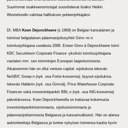
Suurimmat osakkeenomistajat suosittelevat lisäksi Heikki
Westerlundin valintaa hallituksen puheenjohtajaksi.
DI, MBA
Koen Dejonckheere
(s.1969) on Belgian kansalainen ja
toiminut belgialaisen pääomasijoitusyhtiö Gimv nv:n
toimitusjohtajana vuodesta 2008. Ennen Gimv:ä Dejonckheere toimi
KBC Securitiesin Corporate Finance -yksikön toimitusjohtajana
vastaten mm. sen toimintojen Euroopan laajentumisesta.
Aikaisemmin hän on ollut venture capital -sijoituksia tekevän
NeSBIC Groep:n (nyk. osa Fortis-konsernia), buyout-sijoituksia
tekevän Halderin (nyk. osa Gimviä), Price Waterhouse Corporate
Financen sekä investointipankki BBL:n (nyk. osa ING-konsernia)
palveluksessa. Koen Dejonckheerella on kattavaa kokemusta
investointipankkitoiminnasta, sijoitustoiminnasta ja
pääomasijoittamisesta Belgiassa ja kansainvälisesti. Hän on alansa
auktoriteetteja Belgiassa ja tuntee nykyisen toimensa kautta hyvin