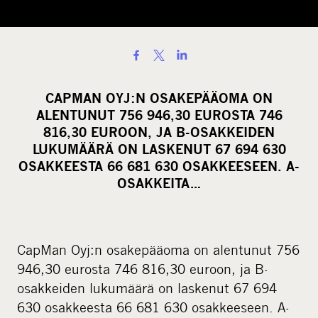
S
h
a
CAPMAN OYJ:N OSAKEPÄÄOMA ON
r
ALENTUNUT 756 946,30 EUROSTA 746
e
816,30 EUROON, JA B-OSAKKEIDEN
o
LUKUMÄÄRÄ ON LASKENUT 67 694 630
OSAKKEESTA 66 681 630 OSAKKEESEEN. A-
n
OSAKKEITA…
s
o
c
i
CapMan Oyj:n osakepääoma on alentunut 756
a
946,30 eurosta 746 816,30 euroon, ja B-
l
osakkeiden lukumäärä on laskenut 67 694
m
630 osakkeesta 66 681 630 osakkeeseen. A-