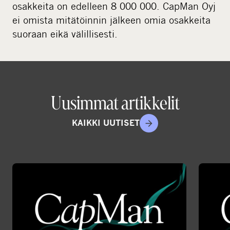
e
osakkeita on edelleen 8 000 000. CapMan Oyj
d
ei omista mitätöinnin jälkeen omia osakkeita
i
suoraan eikä välillisesti.
a
Uusimmat artikkelit
KAIKKI UUTISET