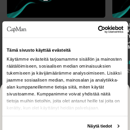
CAPMAN OYJ:N TALOUDELLINEN
CAPMAN
RAPORTOINTI JA VARSINAINEN
PUOLIV
YHTIÖKOKOUS VUONNA 2027
ENNÄTY
LIPPU
SULKE
Tämä sivusto käyttää evästeitä
PÖRSSITIEDOTE
Käytämme evästeitä tarjoamamme sisällön ja mainosten
6.8.2026
PÖRSSI
räätälöimiseen, sosiaalisen median ominaisuuksien
6.8.20
tukemiseen ja kävijämäärämme analysoimiseen. Lisäksi
jaamme sosiaalisen median, mainosalan ja analytiikka-
alan kumppaneillemme tietoja siitä, miten käytät
sivustoamme. Kumppanimme voivat yhdistää näitä
Tilaa CapManin uutiset, pörssitiedotteet ja muut
tietoja muihin tietoihin, joita olet antanut heille tai joita on
kerätty, kun olet käyttänyt heidän palvelujaan.
ajankohtaiset sisällöt
TILAA
Näytä tiedot