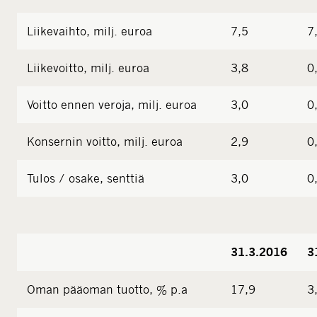
Liikevaihto, milj. euroa
7,5
7
Liikevoitto, milj. euroa
3,8
0
Voitto ennen veroja, milj. euroa
3,0
0
Konsernin voitto, milj. euroa
2,9
0
Tulos / osake, senttiä
3,0
0
31.3.2016
3
Oman pääoman tuotto, % p.a
17,9
3