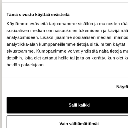
Lisätietoja
Niko Haavisto, talousjohtaja, puh. 050 465
Tämä sivusto käyttää evästeitä
4125
Käytämme evästeitä tarjoamamme sisällön ja mainosten räät
sosiaalisen median ominaisuuksien tukemiseen ja kävijäm
analysoimiseen. Lisäksi jaamme sosiaalisen median, mainos
analytiikka-alan kumppaneillemme tietoja siitä, miten käytät
Jakelu
sivustoamme. Kumppanimme voivat yhdistää näitä tietoja mu
NASDAQ Helsinki
tietoihin, joita olet antanut heille tai joita on kerätty, kun olet 
Keskeiset tiedotusvälineet
heidän palvelujaan.
www.capman.fi
Näytä
CapMan
www.capman.fi
CapMan on johtava pohjoismainen
Salli kaikki
pääomasijoitusalalla toimiva sijoitus- ja
varainhoitoyhtiö. Yli 25 vuoden ajan olemme
Vain välttämättömät
kehittäneet yrityksiä ja kiinteistöjä ja tukeneet