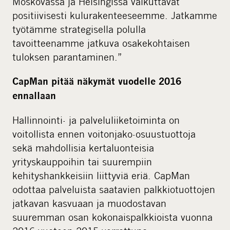
Moskovassa ja Helsingissä vaikuttavat
positiivisesti kulurakenteeseemme. Jatkamme
työtämme strategisella polulla
tavoitteenamme jatkuva osakekohtaisen
tuloksen parantaminen.”
CapMan pitää näkymät vuodelle 2016
ennallaan
Hallinnointi- ja palveluliiketoiminta on
voitollista ennen voitonjako-osuustuottoja
sekä mahdollisia kertaluonteisia
yrityskauppoihin tai suurempiin
kehityshankkeisiin liittyviä eriä. CapMan
odottaa palveluista saatavien palkkiotuottojen
jatkavan kasvuaan ja muodostavan
suuremman osan kokonaispalkkioista vuonna