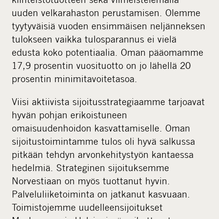
uuden velkarahaston perustamisen. Olemme
tyytyväisiä vuoden ensimmäisen neljänneksen
tulokseen vaikka tulosparannus ei vielä
edusta koko potentiaalia. Oman pääomamme
17,9 prosentin vuosituotto on jo lähellä 20
prosentin minimitavoitetasoa.
Viisi aktiivista sijoitusstrategiaamme tarjoavat
hyvän pohjan erikoistuneen
omaisuudenhoidon kasvattamiselle. Oman
sijoitustoimintamme tulos oli hyvä salkussa
pitkään tehdyn arvonkehitystyön kantaessa
hedelmiä. Strateginen sijoituksemme
Norvestiaan on myös tuottanut hyvin.
Palveluliiketoiminta on jatkanut kasvuaan.
Toimistojemme uudelleensijoitukset