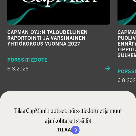
CAPMAN OYJ:N TALOUDELLINEN
CAPMAN
RAPORTOINTI JA VARSINAINEN
PUOLIV
YHTIÖKOKOUS VUONNA 2027
ENNÄTY
LIPPU
SULKE
PÖRSSITIEDOTE
6.8.2026
PÖRSSI
6.8.20
Tilaa CapManin uutiset, pörssitiedotteet ja muut
ajankohtaiset sisällöt
TILAA