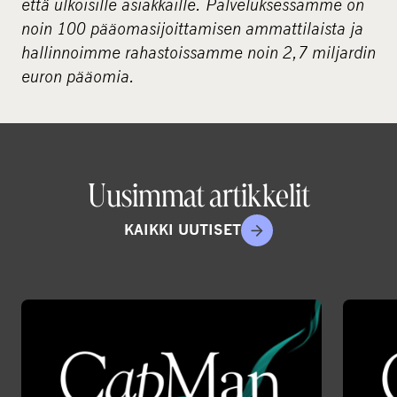
että ulkoisille asiakkaille. Palveluksessamme on
noin 100 pääomasijoittamisen ammattilaista ja
hallinnoimme rahastoissamme noin 2,7 miljardin
euron pääomia.
Uusimmat artikkelit
KAIKKI UUTISET