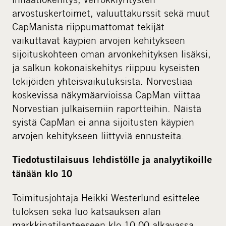
arvostuskertoimet, valuuttakurssit sekä muut
CapManista riippumattomat tekijät
vaikuttavat käypien arvojen kehitykseen
sijoituskohteen oman arvonkehityksen lisäksi,
ja salkun kokonaiskehitys riippuu kyseisten
tekijöiden yhteisvaikutuksista. Norvestiaa
koskevissa näkymäarvioissa CapMan viittaa
Norvestian julkaisemiin raportteihin. Näistä
syistä CapMan ei anna sijoitusten käypien
arvojen kehitykseen liittyviä ennusteita.
Tiedotustilaisuus lehdistölle ja analyytikoille
tänään klo 10
Toimitusjohtaja Heikki Westerlund esittelee
tuloksen sekä luo katsauksen alan
markkinatilanteeseen klo 10.00 alkavassa