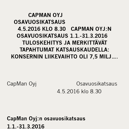
h
a
CAPMAN OYJ
r
OSAVUOSIKATSAUS
e
4.5.2016 KLO 8.30 CAPMAN OYJ:N
o
OSAVUOSIKATSAUS 1.1.-31.3.2016
TULOSKEHITYS JA MERKITTÄVÄT
n
TAPAHTUMAT KATSAUSKAUDELLA:
s
KONSERNIN LIIKEVAIHTO OLI 7,5 MILJ….
o
c
i
a
CapMan Oyj Osavuosikatsaus
l
4.5.2016 klo 8.30
m
e
d
CapMan Oyj:n osavuosikatsaus
i
1.1.-31.3.2016
a