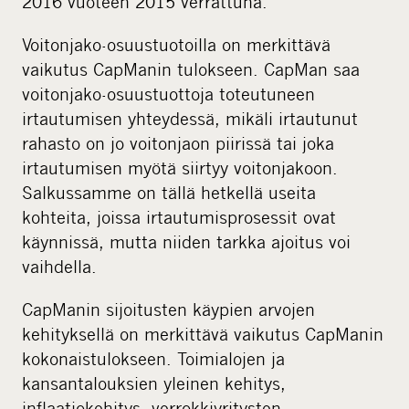
2016 vuoteen 2015 verrattuna.
Voitonjako-osuustuotoilla on merkittävä
vaikutus CapManin tulokseen. CapMan saa
voitonjako-osuustuottoja toteutuneen
irtautumisen yhteydessä, mikäli irtautunut
rahasto on jo voitonjaon piirissä tai joka
irtautumisen myötä siirtyy voitonjakoon.
Salkussamme on tällä hetkellä useita
kohteita, joissa irtautumisprosessit ovat
käynnissä, mutta niiden tarkka ajoitus voi
vaihdella.
CapManin sijoitusten käypien arvojen
kehityksellä on merkittävä vaikutus CapManin
kokonaistulokseen. Toimialojen ja
kansantalouksien yleinen kehitys,
inflaatiokehitys, verrokkiyritysten