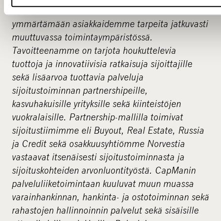
niiden kestävää kasvua. Olemme sitoutuneet
ymmärtämään asiakkaidemme tarpeita jatkuvasti
muuttuvassa toimintaympäristössä.
Tavoitteenamme on tarjota houkuttelevia
tuottoja ja innovatiivisia ratkaisuja sijoittajille
sekä lisäarvoa tuottavia palveluja
sijoitustoiminnan partnershipeille,
kasvuhakuisille yrityksille sekä kiinteistöjen
vuokralaisille. Partnership-mallilla toimivat
sijoitustiimimme eli Buyout, Real Estate, Russia
ja Credit sekä osakkuusyhtiömme Norvestia
vastaavat itsenäisesti sijoitustoiminnasta ja
sijoituskohteiden arvonluontityöstä. CapManin
palveluliiketoimintaan kuuluvat muun muassa
varainhankinnan, hankinta- ja ostotoiminnan sekä
rahastojen hallinnoinnin palvelut sekä sisäisille