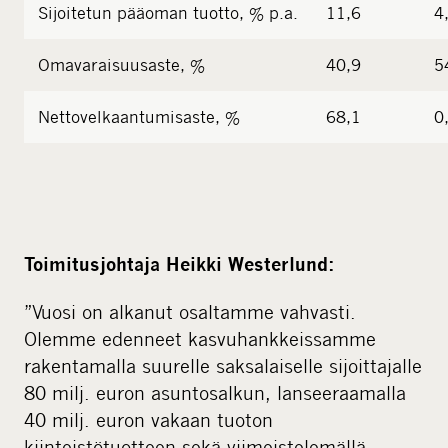
Sijoitetun pääoman tuotto, % p.a.
11,6
4
Omavaraisuusaste, %
40,9
5
Nettovelkaantumisaste, %
68,1
0
Toimitusjohtaja Heikki Westerlund:
”Vuosi on alkanut osaltamme vahvasti.
Olemme edenneet kasvuhankkeissamme
rakentamalla suurelle saksalaiselle sijoittajalle
80 milj. euron asuntosalkun, lanseeraamalla
40 milj. euron vakaan tuoton
kiinteistötuotteen sekä viimeistelemällä