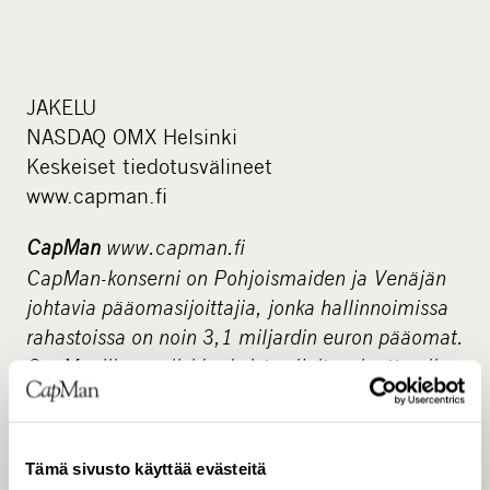
JAKELU
NASDAQ OMX Helsinki
Keskeiset tiedotusvälineet
www.capman.fi
CapMan
www.capman.fi
CapMan-konserni on Pohjoismaiden ja Venäjän
johtavia pääomasijoittajia, jonka hallinnoimissa
rahastoissa on noin 3,1 miljardin euron pääomat.
CapManilla on viisi keskeistä sijoitusaluetta eli
Buyout, Russia, Credit, Public Market ja CapMan
Real Estate, joista jokaisesta vastaa oma
yrittäjähenkinen sijoitustiimi. Kullakin
Tämä sivusto käyttää evästeitä
sijoitusalueella on omat erikoistuneet rahastot.