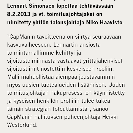
Lennart Simonsen lopettaa tehtävässään
8.2.2013 ja vt. toimitusjohtajaksi on
nimitetty yhtiön talousjohtaja Niko Haavisto.
”CapManin tavoitteena on siirtyä seuraavaan
kasvuvaiheeseen. Lennartin ansiosta
toimintamallimme kehittyi ja
sijoitustoiminnasta vastaavat yrittäjähenkiset
sijoitustiimit nostettiin keskeiseen rooliin.
Malli mahdollistaa aiempaa joustavammin
myös uusien tuotealueiden lisäämisen. Uuden
toimitusjohtajan hakuprosessi on käynnistetty
ja kyseisen henkilön profiilin tulee tukea
tämän strategian toteuttamista”, sanoo
CapManin hallituksen puheenjohtaja Heikki
Westerlund.