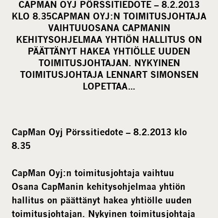
CAPMAN OYJ PÖRSSITIEDOTE – 8.2.2013
r
KLO 8.35CAPMAN OYJ:N TOIMITUSJOHTAJA
e
VAIHTUUOSANA CAPMANIN
o
KEHITYSOHJELMAA YHTIÖN HALLITUS ON
PÄÄTTÄNYT HAKEA YHTIÖLLE UUDEN
n
TOIMITUSJOHTAJAN. NYKYINEN
s
TOIMITUSJOHTAJA LENNART SIMONSEN
o
LOPETTAA…
c
i
a
l
CapMan Oyj Pörssitiedote – 8.2.2013 klo
m
8.35
e
d
CapMan Oyj:n toimitusjohtaja vaihtuu
i
Osana CapManin kehitysohjelmaa yhtiön
a
hallitus on päättänyt hakea yhtiölle uuden
toimitusjohtajan. Nykyinen toimitusjohtaja