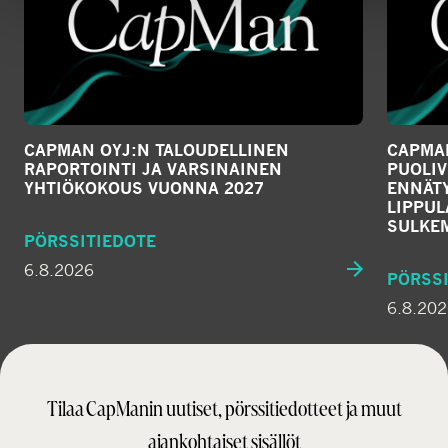
CAPMAN OYJ:N TALOUDELLINEN
CAPMAN
RAPORTOINTI JA VARSINAINEN
PUOLIV
YHTIÖKOKOUS VUONNA 2027
ENNÄTY
LIPPU
SULKE
PÖRSSITIEDOTE
6.8.2026
PÖRSSI
6.8.20
Tilaa CapManin uutiset, pörssitiedotteet ja muut
ajankohtaiset sisällöt