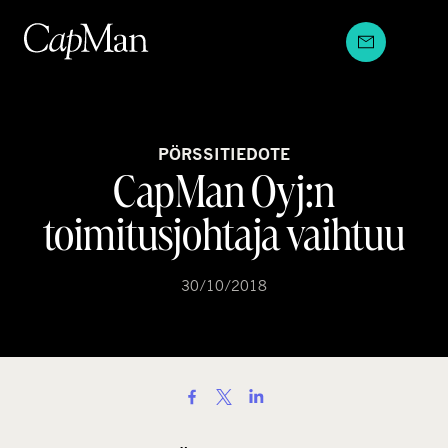
Hyppää
sisältöön
PÖRSSITIEDOTE
CapMan Oyj:n
toimitusjohtaja vaihtuu
30/10/2018
S
h
a