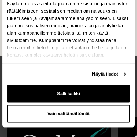
Käytämme evästeitä tarjoamamme sisällön ja mainosten
CapManin palveluksessa on noin 110
räätälöimiseen, sosiaalisen median ominaisuuksien
ammattilaista Helsingissä, Tukholmassa,
tukemiseen ja kävijämäärämme analysoimiseen. Lisäksi
Oslossa, Moskovassa ja Luxemburgissa. CapMan
jaamme sosiaalisen median, mainosalan ja analytiikka-
on perustettu vuonna 1989, ja yhtiö on listattu
alan kumppaneillemme tietoja siitä, miten käytät
Helsingin pörssissä vuodesta 2001.
sivustoamme. Kumppanimme voivat yhdistää näitä
tietoja muihin tietoihin, joita olet antanut heille tai joita on
kerätty, kun olet käyttänyt heidän palvelujaan.
Näytä tiedot
Uusimmat artikkelit
KAIKKI UUTISET
Salli kaikki
Vain välttämättömät