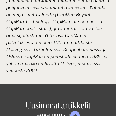
ja hallinnoi noin kolmen miljardin euron pääomia
pohjoismaisissa pääomarahastoissaan. Yhtiöllä
on neljä sijoitusaluetta (CapMan Buyout,
CapMan Technology, CapMan Life Science ja
CapMan Real Estate), joista jokaisesta vastaa
oma sijoitustiimi. Yhteensä CapManin
palveluksessa on noin 100 ammattilaista
Helsingissä, Tukholmassa, Kööpenhaminassa ja
Oslossa. CapMan on perustettu vuonna 1989, ja
yhtiön B-osake on listattu Helsingin pörssissä
vuodesta 2001.
Uusimmat artikkelit
KAIKKI UUTISET