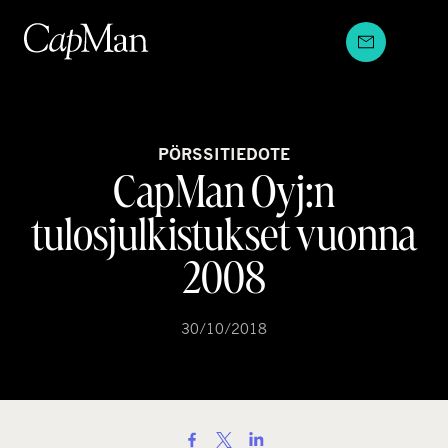
Hyppää
sisältöön
PÖRSSITIEDOTE
CapMan Oyj:n
tulosjulkistukset vuonna
2008
30/10/2018
S