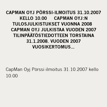
h
a
CAPMAN OYJ PÖRSSI-ILMOITUS 31.10.2007
r
KELLO 10.00 CAPMAN OYJ:N
e
TULOSJULKISTUKSET VUONNA 2008
o
CAPMAN OYJ JULKISTAA VUODEN 2007
TILINPÄÄTÖSTIEDOTTEEN TORSTAINA
n
31.1.2008. VUODEN 2007
s
VUOSIKERTOMUS…
o
c
i
a
CapMan Oyj Pörssi-ilmoitus 31.10.2007 kello
l
10.00
m
e
d
i
a