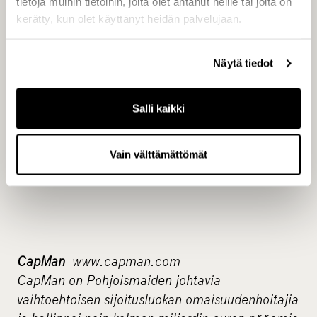
tietoja muihin tietoihin, joita olet antanut heille tai joita on
Keskeiset tiedotusvälineet
kerätty, kun olet käyttänyt heidän palvelujaan.
Näytä tiedot
www.capman.com
Salli kaikki
Vain välttämättömät
CapMan
www.capman.com
CapMan on Pohjoismaiden johtavia
vaihtoehtoisen sijoitusluokan omaisuudenhoitajia