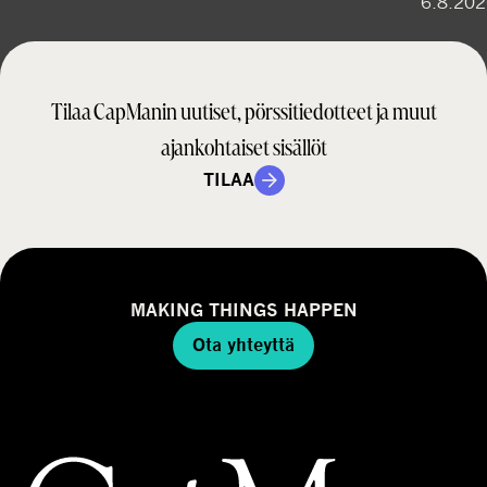
6.8.20
Tilaa CapManin uutiset, pörssitiedotteet ja muut
ajankohtaiset sisällöt
TILAA
MAKING THINGS HAPPEN
Ota yhteyttä