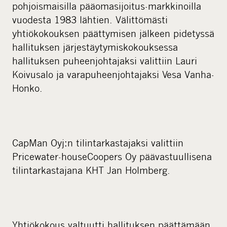
pohjoismaisilla pääomasijoitus-markkinoilla
vuodesta 1983 lähtien. Välittömästi
yhtiökokouksen päättymisen jälkeen pidetyssä
hallituksen järjestäytymiskokouksessa
hallituksen puheenjohtajaksi valittiin Lauri
Koivusalo ja varapuheenjohtajaksi Vesa Vanha-
Honko.
CapMan Oyj:n tilintarkastajaksi valittiin
Pricewater-houseCoopers Oy päävastuullisena
tilintarkastajana KHT Jan Holmberg.
Yhtiökokous valtuutti hallituksen päättämään