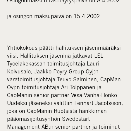
Osingonmaksun täsmäytyspäivä on 8.4.2002
ja osingon maksupäivä on 15.4.2002.
Yhtiökokous päätti hallituksen jäsenmääräksi
viisi. Hallituksen jäseninä jatkavat LEL
Työeläkekassan toimitusjohtaja Lauri
Koivusalo, Jaakko Pöyry Group Oyj:n
varatoimitusjohtaja Teuvo Salminen, CapMan
Oyj:n toimitusjohtaja Ari Tolppanen ja
CapManin senior partner Vesa Vanha-Honko.
Uudeksi jäseneksi valittiin Lennart Jacobsson,
joka on CapManin Ruotsista hankkiman
pääomasijoitusyhtiön Swedestart
Management AB:n senior partner ja toiminut