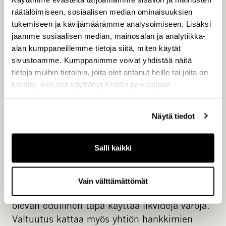
on julkisessa kaupankäynnissä muodostunut
räätälöimiseen, sosiaalisen median ominaisuuksien
kaupantekohetkellä. Kauppahinta hankituista
tukemiseen ja kävijämäärämme analysoimiseen. Lisäksi
osakkeista maksetaan Helsingin Pörssin ja
jaamme sosiaalisen median, mainosalan ja analytiikka-
Suomen Arvopaperikeskus Oy:n ohjeiden ja
alan kumppaneillemme tietoja siitä, miten käytät
sääntöjen mukaisesti.
sivustoamme. Kumppanimme voivat yhdistää näitä
tietoja muihin tietoihin, joita olet antanut heille tai joita on
kerätty, kun olet käyttänyt heidän palvelujaan.
B-osakkeita voidaan hankkia yhtiölle
Näytä tiedot
liiketoimintaan kuuluvan omaisuuden
hankinnan rahoittamiseksi, yhtiön oman
Salli kaikki
pääoman rakenteen kehittämiseksi, osakkeen
likviditeetin parantamiseksi tai muutoin
edelleen luovutettavaksi tai mitätöitäväksi
Vain välttämättömät
taikka jos hallitus muutoin harkitsee sen
olevan edullinen tapa käyttää likvidejä varoja.
Valtuutus kattaa myös yhtiön hankkimien