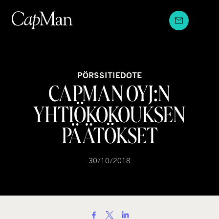
Hyppää
sisältöön
PÖRSSITIEDOTE
CAPMAN OYJ:N
YHTIÖKOKOUKSEN
PÄÄTÖKSET
30/10/2018
S