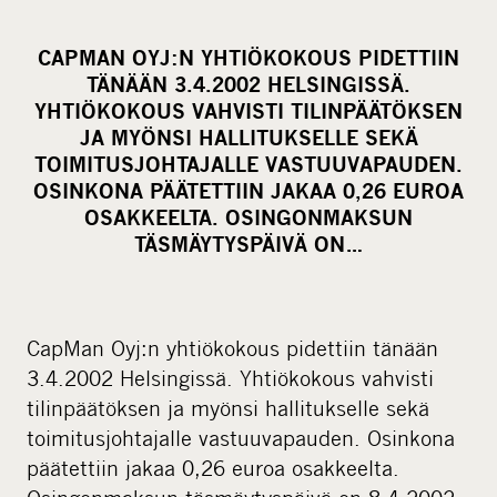
h
a
CAPMAN OYJ:N YHTIÖKOKOUS PIDETTIIN
r
TÄNÄÄN 3.4.2002 HELSINGISSÄ.
e
YHTIÖKOKOUS VAHVISTI TILINPÄÄTÖKSEN
o
JA MYÖNSI HALLITUKSELLE SEKÄ
TOIMITUSJOHTAJALLE VASTUUVAPAUDEN.
n
OSINKONA PÄÄTETTIIN JAKAA 0,26 EUROA
s
OSAKKEELTA. OSINGONMAKSUN
o
TÄSMÄYTYSPÄIVÄ ON…
c
i
a
l
CapMan Oyj:n yhtiökokous pidettiin tänään
m
3.4.2002 Helsingissä. Yhtiökokous vahvisti
e
tilinpäätöksen ja myönsi hallitukselle sekä
d
toimitusjohtajalle vastuuvapauden. Osinkona
i
päätettiin jakaa 0,26 euroa osakkeelta.
a