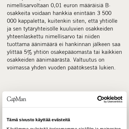
nimellisarvoltaan 0,01 euron määräisiä B-
osakkeita voidaan hankkia enintään 3 500
000 kappaletta, kuitenkin siten, että yhtiölle
ja sen tytäryhteisölle kuuluvien osakkeiden
yhteenlaskettu nimellisarvo tai niiden
tuottama äänimäärä ei hankinnan jälkeen saa
ylittää 5% yhtiön osakepääomasta tai kaikkien
osakkeiden äänimäärästä. Valtuutus on
voimassa yhden vuoden päätöksestä lukien.
B-osakkeet voidaan hankkia muussa kuin
osakkeenomistajien omistusten suhteessa
Helsingin Pörssin järjestämän julkisen
Tämä sivusto käyttää evästeitä
kaupankäynnin välityksellä hinnalla, joka niille
Käytämme evästeitä tarjoamamme sisällön ja mainosten