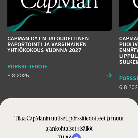
CAPMAN OYJ:N TALOUDELLINEN
CAPMAN
RAPORTOINTI JA VARSINAINEN
PUOLIV
YHTIÖKOKOUS VUONNA 2027
ENNÄTY
LIPPU
SULKE
PÖRSSITIEDOTE
6.8.2026
PÖRSSI
6.8.20
Tilaa CapManin uutiset, pörssitiedotteet ja muut
ajankohtaiset sisällöt
TILAA