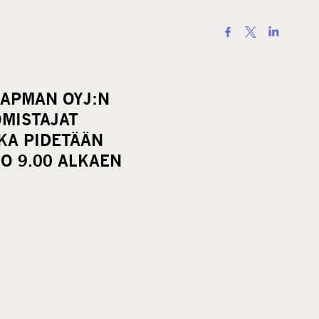
S
h
a
r
CAPMAN OYJ:N
e
MISTAJAT
o
KA PIDETÄÄN
n
O 9.00 ALKAEN
s
o
c
i
a
l
m
e
d