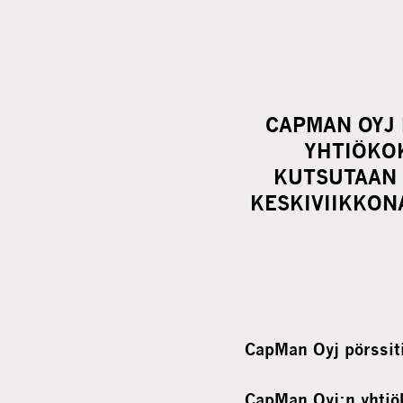
CAPMAN OYJ 
YHTIÖKO
KUTSUTAAN 
KESKIVIIKKON
CapMan Oyj pörssiti
CapMan Oyj:n yhtiö