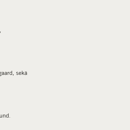
,
aard, sekä
und.