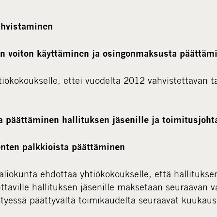
ahvistaminen
an voiton käyttäminen ja osingonmaksusta päättäm
tiökokoukselle, ettei vuodelta 2012 vahvistettavan t
 päättäminen hallituksen jäsenille ja toimitusjohta
enten palkkioista päättäminen
aliokunta ehdottaa yhtiökokoukselle, että hallituksen
littaville hallituksen jäsenille maksetaan seuraavan v
tyessä päättyvältä toimikaudelta seuraavat kuukausi