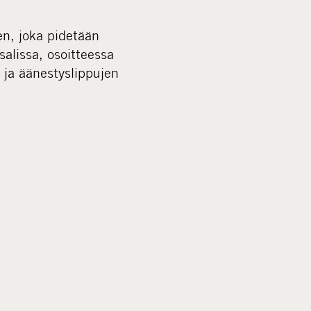
i
n, joka pidetään
a
alissa, osoitteessa
 ja äänestyslippujen