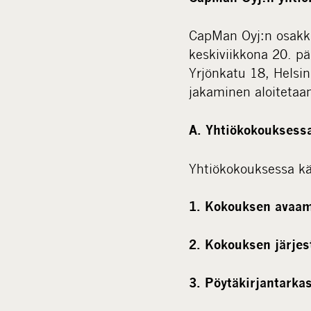
CapMan Oyj:n osakke
keskiviikkona 20. pä
Yrjönkatu 18, Helsi
jakaminen aloitetaan
A. Yhtiökokouksessa
Yhtiökokouksessa käs
1. Kokouksen avaa
2. Kokouksen järje
3. Pöytäkirjantarka