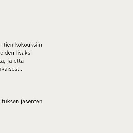
untien kokouksiin
oiden lisäksi
a, ja että
kaisesti.
lituksen jäsenten