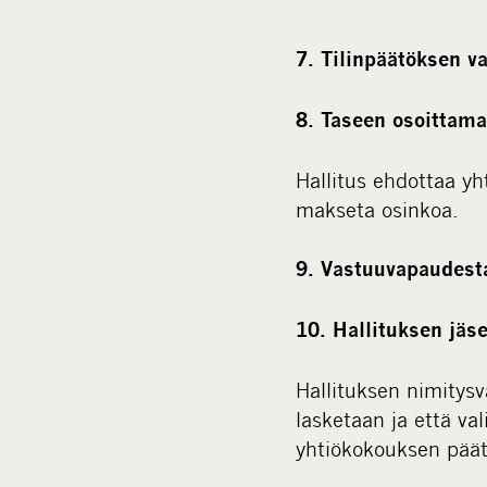
7. Tilinpäätöksen v
8. Taseen osoittam
Hallitus ehdottaa yh
makseta osinkoa.
9. Vastuuvapaudesta
10. Hallituksen jäs
Hallituksen nimitysv
lasketaan ja että va
yhtiökokouksen päät