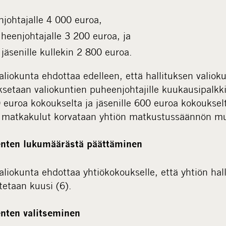
njohtajalle 4 000 euroa,
uheenjohtajalle 3 200 euroa, ja
 jäsenille kullekin 2 800 euroa.
aliokunta ehdottaa edelleen, että hallituksen valiok
setaan valiokuntien puheenjohtajille kuukausipalkki
euroa kokoukselta ja jäsenille 600 euroa kokoukselt
n matkakulut korvataan yhtiön matkustussäännön mu
senten lukumäärästä päättäminen
aliokunta ehdottaa yhtiökokoukselle, että yhtiön hal
tetaan kuusi (6).
enten valitseminen