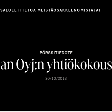
USALUEET
TIETOA MEISTÄ
OSAKKEENOMISTAJAT
PÖRSSITIEDOTE
n Oyj:n yhtiökokou
30/10/2018