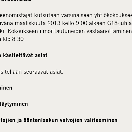
enomistajat kutsutaan varsinaiseen yhtiökokouksee
ivänä maaliskuuta 2013 kello 9.00 alkaen G18-juhlas
nki. Kokoukseen ilmoittautuneiden vastaanottaminen
 klo 8.30.
 käsiteltävät asiat
itellään seuraavat asiat:
minen
stäytyminen
stajien ja ääntenlaskun valvojien valitseminen