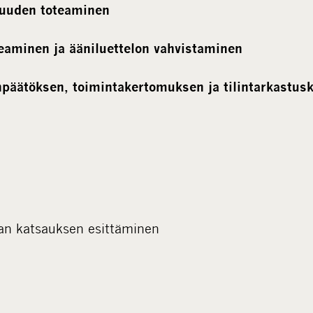
suuden toteaminen
teaminen ja ääniluettelon vahvistaminen
npäätöksen, toimintakertomuksen ja tilintarkastu
n katsauksen esittäminen