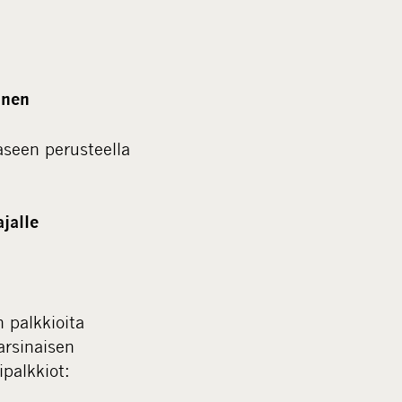
inen
aseen perusteella
jalle
 palkkioita
arsinaisen
palkkiot: