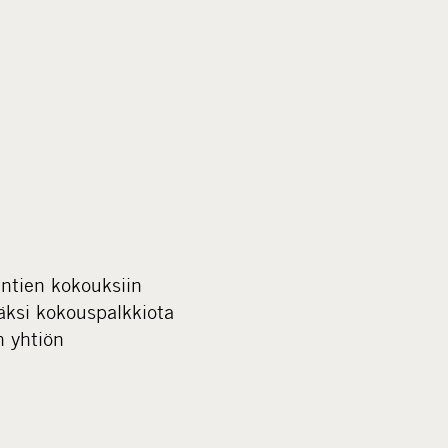
untien kokouksiin
säksi kokouspalkkiota
n yhtiön