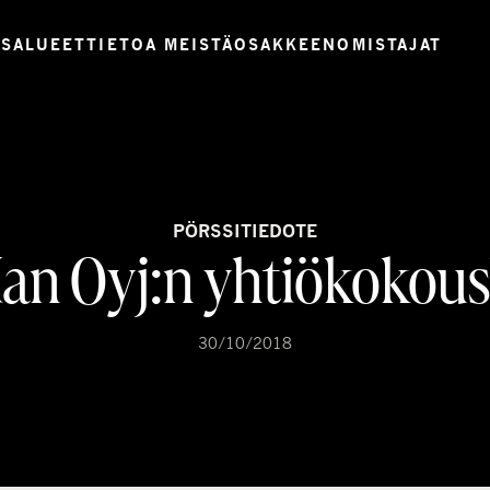
USALUEET
TIETOA MEISTÄ
OSAKKEENOMISTAJAT
PÖRSSITIEDOTE
n Oyj:n yhtiökokou
30/10/2018