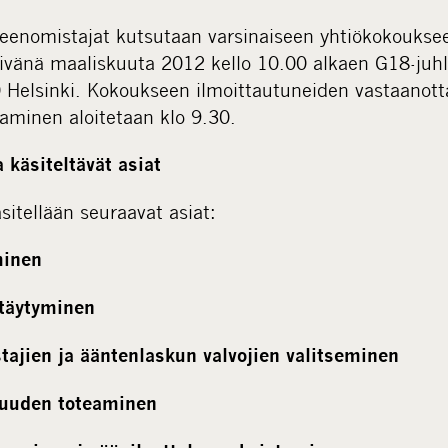
enomistajat kutsutaan varsinaiseen yhtiökokouksee
ivänä maaliskuuta 2012 kello 10.00 alkaen G18-juhla
 Helsinki. Kokoukseen ilmoittautuneiden vastaanot
aminen aloitetaan klo 9.30.
 käsiteltävät asiat
itellään seuraavat asiat:
minen
stäytyminen
stajien ja ääntenlaskun valvojien valitseminen
suuden toteaminen