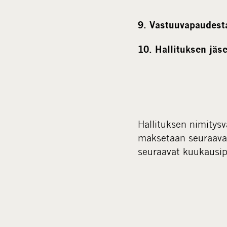
9. Vastuuvapaudesta
10. Hallituksen jäs
Hallituksen nimitysva
maksetaan seuraavan
seuraavat kuukausip