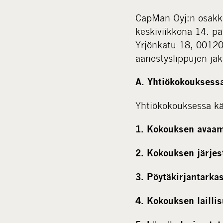
CapMan Oyj:n osakke
keskiviikkona 14. pä
Yrjönkatu 18, 00120
äänestyslippujen jak
A. Yhtiökokouksessa
Yhtiökokouksessa käs
1. Kokouksen avaa
2. Kokouksen järje
3. Pöytäkirjantarka
4. Kokouksen lailli