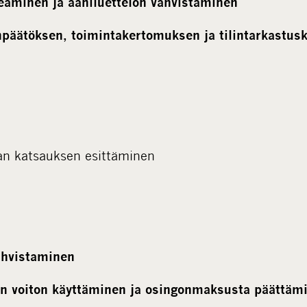
teaminen ja ääniluettelon vahvistaminen
npäätöksen, toimintakertomuksen ja tilintarkastu
n katsauksen esittäminen
ahvistaminen
an voiton käyttäminen ja osingonmaksusta päättäm