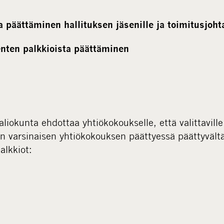
 päättäminen hallituksen jäsenille ja toimitusjohta
enten palkkioista päättäminen
liokunta ehdottaa yhtiökokoukselle, että valittaville 
 varsinaisen yhtiökokouksen päättyessä päättyvält
alkkiot: