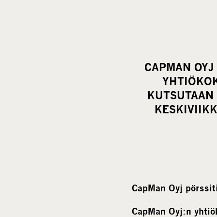
CAPMAN OYJ 
YHTIÖKO
KUTSUTAAN 
KESKIVIIK
CapMan Oyj pörssiti
CapMan Oyj:n yhtiö