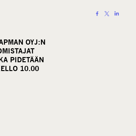
S
h
a
r
CAPMAN OYJ:N
e
MISTAJAT
o
KA PIDETÄÄN
n
ELLO 10.00
s
o
c
i
a
l
m
e
d