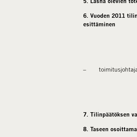
5. Läsnä olevien to
6. Vuoden 2011 tili
esittäminen
– toimitusjohtaja
7. Tilinpäätöksen v
8. Taseen osoittam