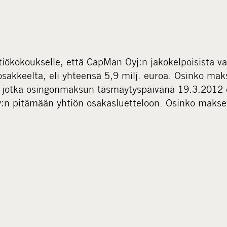
tiökokoukselle, että CapMan Oyj:n jakokelpoisista v
osakkeelta, eli yhteensä 5,9 milj. euroa. Osinko ma
, jotka osingonmaksun täsmäytyspäivänä 19.3.2012 
y:n pitämään yhtiön osakasluetteloon. Osinko maks