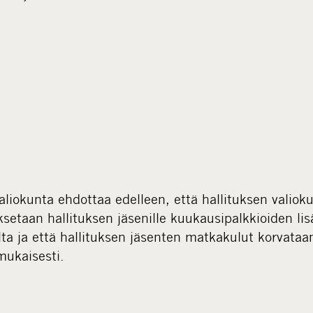
aliokunta ehdottaa edelleen, että hallituksen valiok
setaan hallituksen jäsenille kuukausipalkkioiden li
ta ja että hallituksen jäsenten matkakulut korvataa
ukaisesti.