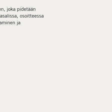
i
n, joka pidetään
a
salissa, osoitteessa
taminen ja