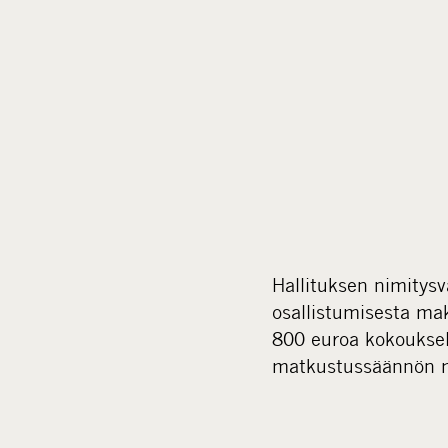
Hallituksen nimitysv
osallistumisesta mak
800 euroa kokouksel
matkustussäännön m