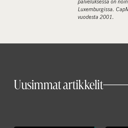
palveluksessa on noi
Luxemburgissa. CapMan
vuodesta 2001.
Uusimmat artikkelit