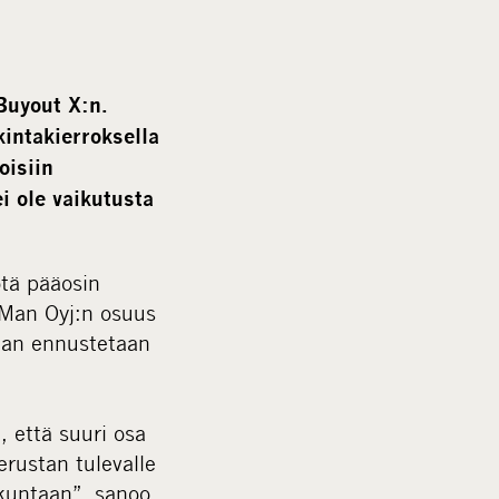
m
e
d
i
uyout X:n.
a
intakierroksella
oisiin
i ole vaikutusta
ötä pääosin
pMan Oyj:n osuus
nnan ennustetaan
 että suuri osa
rustan tulevalle
akuntaan”, sanoo