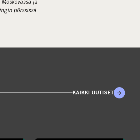
, Moskovassa ja
ingin pörssissä
KAIKKI UUTISET