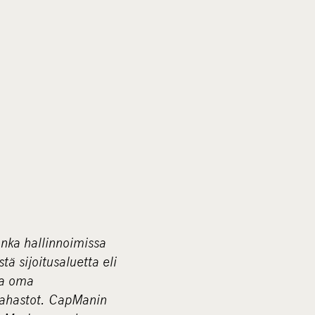
nka hallinnoimissa
ä sijoitusaluetta eli
aa oma
t rahastot. CapManin