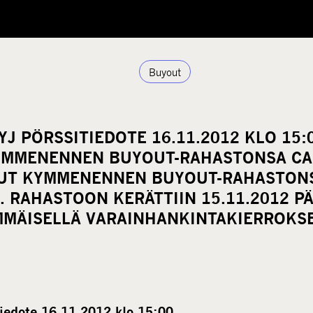
Buyout
J PÖRSSITIEDOTE 16.11.2012 KLO 15
YMMENENNEN BUYOUT-RAHASTONSA CA
UT KYMMENENNEN BUYOUT-RAHASTON
. RAHASTOON KERÄTTIIN 15.11.2012 P
MMÄISELLÄ VARAINHANKINTAKIERROKS
iedote 16.11.2012 klo 15:00