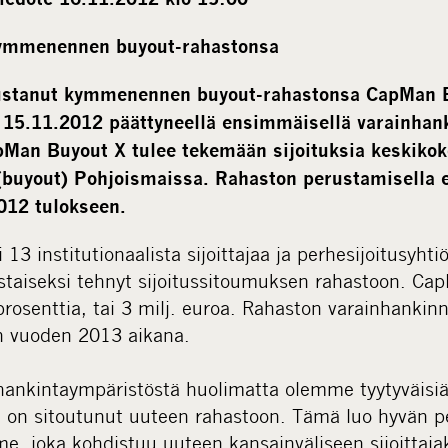
ymmenennen buyout-rahastonsa
ustanut kymmenennen buyout-rahastonsa CapMan B
 15.11.2012 päättyneellä ensimmäisellä varainhank
pMan Buyout X tulee tekemään sijoituksia keskikok
n (buyout) Pohjoismaissa. Rahaston perustamisella e
12 tulokseen.
13 institutionaalista sijoittajaa ja perhesijoitusyhti
istaiseksi tehnyt sijoitussitoumuksen rahastoon. Ca
prosenttia, tai 3 milj. euroa. Rahaston varainhanki
n vuoden 2013 aikana.
hankintaympäristöstä huolimatta olemme tyytyväisiä,
e on sitoutunut uuteen rahastoon. Tämä luo hyvän pe
e, joka kohdistuu uuteen kansainväliseen sijoittaj