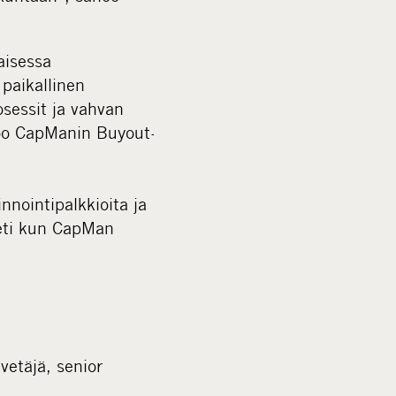
isessa
paikallinen
sessit ja vahvan
noo CapManin Buyout-
nnointipalkkioita ja
heti kun CapMan
vetäjä, senior