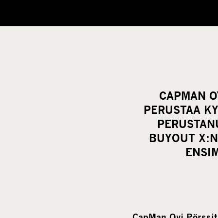
CAPMAN OY
PERUSTAA K
PERUSTAN
BUYOUT X:N
ENSI
CapMan Oyj Pörssit