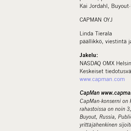
Kai Jordahl, Buyout-
CAPMAN OYJ
Linda Tierala
päällikkö, viestintä j
Jakelu:
NASDAQ OMX Helsin
Keskeiset tiedotusv
www.capman.com
CapMan www.capman
CapMan-konserni on P
rahastoissa on noin 3
Buyout, Russia, Publi
yrittäjähenkinen sijoi