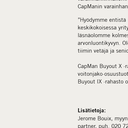
CapManin varainhan
”Hyödymme entistä 
keskikokoisessa yrit
läsnäolomme kolmess
arvonluontikyvyn. O
tiimin vetäjä ja sen
CapMan Buyout X -rah
voitonjako-osuustuot
Buyout IX -rahasto o
Lisätietoja:
Jerome Bouix, myynti,
partner, puh. 020 7