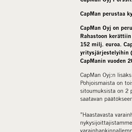
CapMan perustaa k
CapMan Oyj on per
Rahastoon kerättiin
152 milj. euroa. Ca
yritysjärjestelyihi
CapManin vuoden 20
CapMan Oyj:n lisäksi 
Pohjoismaista on to
sitoumuksista on 2 
saatavan päätöksee
”Haastavasta varain
nykysijoittajistamm
varainhankinnallemm