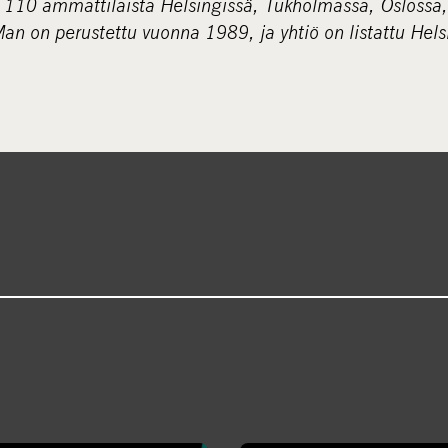
n 110 ammattilaista Helsingissä, Tukholmassa, Oslossa
 on perustettu vuonna 1989, ja yhtiö on listattu Hels