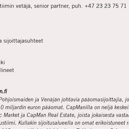
tiimin vetäjä, senior partner, puh. +47 23 23 75 71
a sijoittajasuhteet
ki
älineet
.fi
ohjoismaiden ja Venäjän johtavia pääomasijoittajia, jo
,0 miljardin euron pääomat. CapManilla on neljä keskeist
c Market ja CapMan Real Estate, joista jokaisesta vast
tustiimi. Kullakin sijoitusalueella on omat erikoistunee