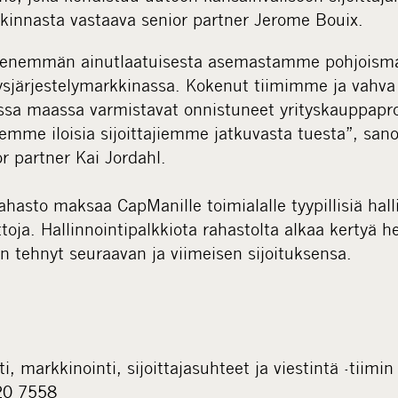
kinnasta vastaava senior partner Jerome Bouix.
enemmän ainutlaatuisesta asemastamme pohjoisma
ysjärjestelymarkkinassa. Kokenut tiimimme ja vahva 
a maassa varmistavat onnistuneet yrityskauppapro
lemme iloisia sijoittajiemme jatkuvasta tuesta”, sa
ior partner Kai Jordahl.
asto maksaa CapManille toimialalle tyypillisiä halli
toja. Hallinnointipalkkiota rahastolta alkaa kertyä 
n tehnyt seuraavan ja viimeisen sijoituksensa.
 markkinointi, sijoittajasuhteet ja viestintä -tiimin 
20 7558