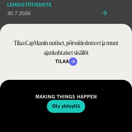
LEHDISTÖTIEDOTE
30.7.2026
Tilaa CapManin uutiset, pörssitiedotteet ja muut
ajankohtaiset sisällöt
TILAA
MAKING THINGS HAPPEN
Ota yhteyttä