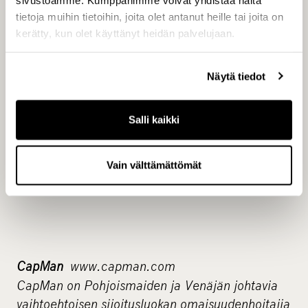
Jukka Ruuska, senior partner, CapMan Public
tietoja muihin tietoihin, joita olet antanut heille tai joita on
Market -tiimin vetäjä, p. 050 1732
kerätty, kun olet käyttänyt heidän palvelujaan.
Näytä tiedot
Salli kaikki
Vain välttämättömät
CapMan
www.capman.com
CapMan on Pohjoismaiden ja Venäjän johtavia
vaihtoehtoisen sijoitusluokan omaisuudenhoitajia