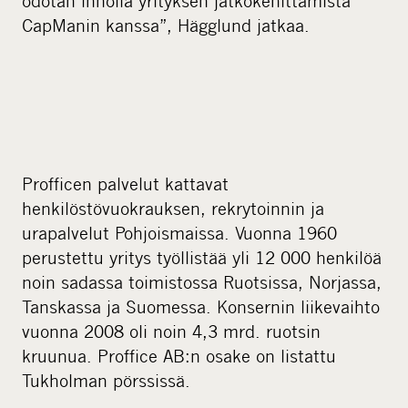
odotan innolla yrityksen jatkokehittämistä
CapManin kanssa”, Hägglund jatkaa.
Profficen palvelut kattavat
henkilöstövuokrauksen, rekrytoinnin ja
urapalvelut Pohjoismaissa. Vuonna 1960
perustettu yritys työllistää yli 12 000 henkilöä
noin sadassa toimistossa Ruotsissa, Norjassa,
Tanskassa ja Suomessa. Konsernin liikevaihto
vuonna 2008 oli noin 4,3 mrd. ruotsin
kruunua. Proffice AB:n osake on listattu
Tukholman pörssissä.