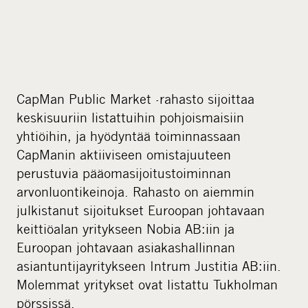
CapMan Public Market -rahasto sijoittaa
keskisuuriin listattuihin pohjoismaisiin
yhtiöihin, ja hyödyntää toiminnassaan
CapManin aktiiviseen omistajuuteen
perustuvia pääomasijoitustoiminnan
arvonluontikeinoja. Rahasto on aiemmin
julkistanut sijoitukset Euroopan johtavaan
keittiöalan yritykseen Nobia AB:iin ja
Euroopan johtavaan asiakashallinnan
asiantuntijayritykseen Intrum Justitia AB:iin.
Molemmat yritykset ovat listattu Tukholman
pörssissä.