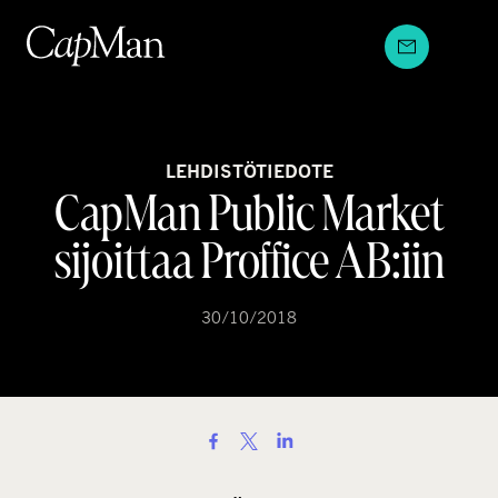
Hyppää
sisältöön
LEHDISTÖTIEDOTE
CapMan Public Market
sijoittaa Proffice AB:iin
30/10/2018
S
h
a