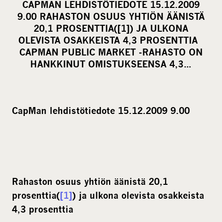
CAPMAN LEHDISTÖTIEDOTE 15.12.2009
r
9.00 RAHASTON OSUUS YHTIÖN ÄÄNISTÄ
e
20,1 PROSENTTIA([1]) JA ULKONA
o
OLEVISTA OSAKKEISTA 4,3 PROSENTTIA
CAPMAN PUBLIC MARKET -RAHASTO ON
n
HANKKINUT OMISTUKSEENSA 4,3…
s
o
c
i
CapMan lehdistötiedote 15.12.2009 9.00
a
l
m
e
d
Rahaston osuus yhtiön äänistä 20,1
i
prosenttia
(
[1]
)
ja ulkona olevista osakkeista
a
4,3 prosenttia