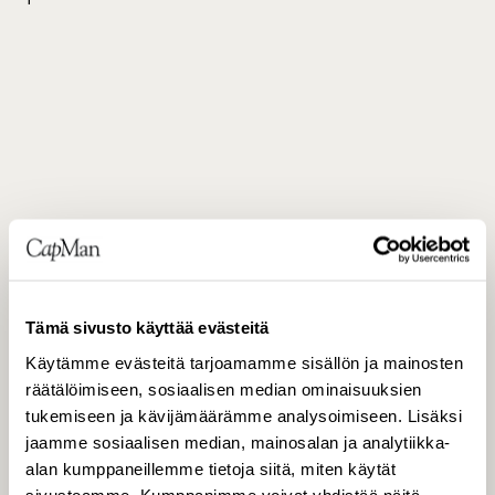
Lisätietoja:
Tämä sivusto käyttää evästeitä
Käytämme evästeitä tarjoamamme sisällön ja mainosten
Joakim Rubin, senior partner, CapMan Public
räätälöimiseen, sosiaalisen median ominaisuuksien
Market, p. +46 70 558 4278
tukemiseen ja kävijämäärämme analysoimiseen. Lisäksi
jaamme sosiaalisen median, mainosalan ja analytiikka-
alan kumppaneillemme tietoja siitä, miten käytät
sivustoamme. Kumppanimme voivat yhdistää näitä