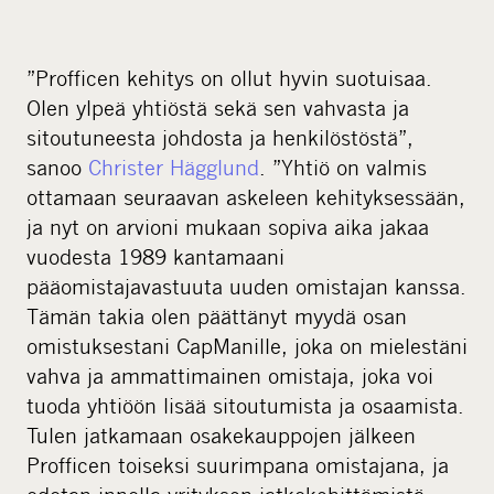
”Profficen kehitys on ollut hyvin suotuisaa.
Olen ylpeä yhtiöstä sekä sen vahvasta ja
sitoutuneesta johdosta ja henkilöstöstä”,
sanoo
Christer Hägglund
. ”Yhtiö on valmis
ottamaan seuraavan askeleen kehityksessään,
ja nyt on arvioni mukaan sopiva aika jakaa
vuodesta 1989 kantamaani
pääomistajavastuuta uuden omistajan kanssa.
Tämän takia olen päättänyt myydä osan
omistuksestani CapManille, joka on mielestäni
vahva ja ammattimainen omistaja, joka voi
tuoda yhtiöön lisää sitoutumista ja osaamista.
Tulen jatkamaan osakekauppojen jälkeen
Profficen toiseksi suurimpana omistajana, ja