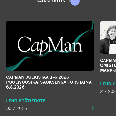
KAIKKI UUTISET
CAPMA
OMIST
MARKKI
CAPMAN JULKISTAA 1–6 2026
PUOLIVUOSIKATSAUKSENSA TORSTAINA
LEHDIS
6.8.2026
2.7.20
LEHDISTÖTIEDOTE
30.7.2026