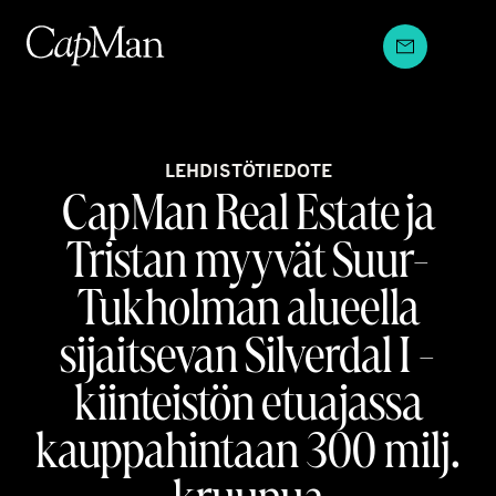
Hyppää
sisältöön
LEHDISTÖTIEDOTE
CapMan Real Estate ja
Tristan myyvät Suur-
Tukholman alueella
sijaitsevan Silverdal I -
kiinteistön etuajassa
kauppahintaan 300 milj.