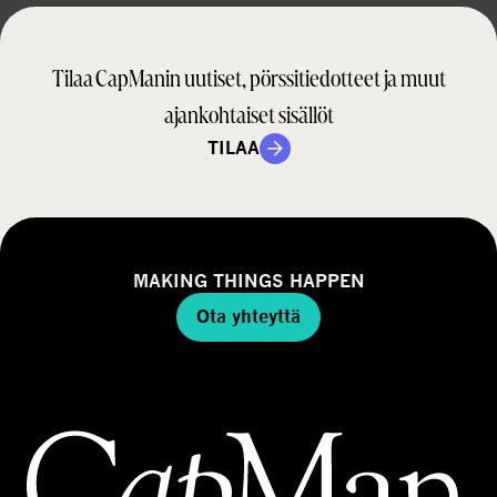
Tilaa CapManin uutiset, pörssitiedotteet ja muut
ajankohtaiset sisällöt
TILAA
MAKING THINGS HAPPEN
Ota yhteyttä