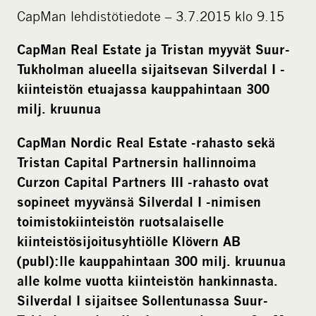
i
CapMan lehdistötiedote – 3.7.2015 klo 9.15
a
l
CapMan Real Estate ja Tristan myyvät Suur-
m
Tukholman alueella sijaitsevan Silverdal I -
e
kiinteistön etuajassa kauppahintaan 300
d
milj. kruunua
i
CapMan Nordic Real Estate -rahasto sekä
a
Tristan Capital Partnersin hallinnoima
Curzon Capital Partners III -rahasto ovat
sopineet myyvänsä Silverdal I -nimisen
toimistokiinteistön ruotsalaiselle
kiinteistösijoitusyhtiölle Klövern AB
(publ):lle kauppahintaan 300 milj. kruunua
alle kolme vuotta kiinteistön hankinnasta.
Silverdal I sijaitsee Sollentunassa Suur-