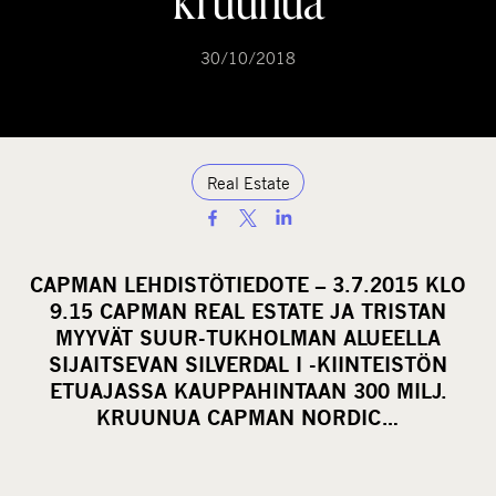
kruunua
30/10/2018
Real Estate
S
h
a
CAPMAN LEHDISTÖTIEDOTE – 3.7.2015 KLO
r
9.15 CAPMAN REAL ESTATE JA TRISTAN
e
MYYVÄT SUUR-TUKHOLMAN ALUEELLA
o
SIJAITSEVAN SILVERDAL I -KIINTEISTÖN
ETUAJASSA KAUPPAHINTAAN 300 MILJ.
n
KRUUNUA CAPMAN NORDIC…
s
o
c