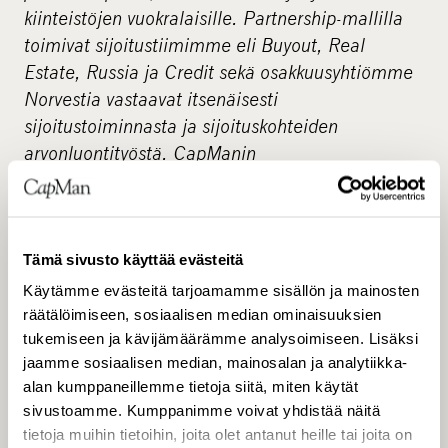
kiinteistöjen vuokralaisille. Partnership-mallilla
toimivat sijoitustiimimme eli Buyout, Real
Estate, Russia ja Credit sekä osakkuusyhtiömme
Norvestia vastaavat itsenäisesti
sijoitustoiminnasta ja sijoituskohteiden
arvonluontityöstä. CapManin
palveluliiketoimintaan kuuluvat muun muassa
varainhankinnan, hankinta- ja ostotoiminnan sekä
rahastojen hallinnoinnin palvelut sekä sisäisille
että ulkoisille asiakkaille. Palveluksessamme on
Tämä sivusto käyttää evästeitä
noin 100 pääomasijoittamisen ammattilaista ja
Käytämme evästeitä tarjoamamme sisällön ja mainosten
hallinnoimme rahastoissamme noin 3,0 miljardin
räätälöimiseen, sosiaalisen median ominaisuuksien
tukemiseen ja kävijämäärämme analysoimiseen. Lisäksi
euron pääomia.
jaamme sosiaalisen median, mainosalan ja analytiikka-
Tristan Capital Partners
www.tristancap.com
alan kumppaneillemme tietoja siitä, miten käytät
sivustoamme. Kumppanimme voivat yhdistää näitä
tietoja muihin tietoihin, joita olet antanut heille tai joita on
Tristan Capital Partners on työntekijöidensä