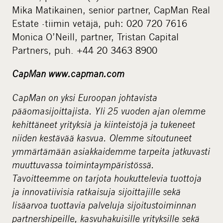
Mika Matikainen, senior partner, CapMan Real
Estate -tiimin vetäjä, puh: 020 720 7616
Monica O’Neill, partner, Tristan Capital
Partners, puh. +44 20 3463 8900
CapMan www.capman.com
CapMan on yksi Euroopan johtavista
pääomasijoittajista. Yli 25 vuoden ajan olemme
kehittäneet yrityksiä ja kiinteistöjä ja tukeneet
niiden kestävää kasvua. Olemme sitoutuneet
ymmärtämään asiakkaidemme tarpeita jatkuvasti
muuttuvassa toimintaympäristössä.
Tavoitteemme on tarjota houkuttelevia tuottoja
ja innovatiivisia ratkaisuja sijoittajille sekä
lisäarvoa tuottavia palveluja sijoitustoiminnan
partnershipeille, kasvuhakuisille yrityksille sekä