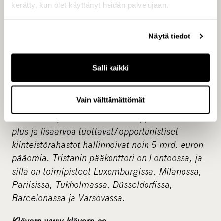
kerätty, kun olet käyttänyt heidän palvelujaan.
omistama yritys, joka on erikoistunut
kiinteistösijoitusstrategioihin Isossa-Britanniassa
Näytä tiedot
ja Manner-Euroopassa.Tristan toimii
Curzon
Capital Partners IV:n ja
Curzon Capital Partners
III:n ja pääomarahastojen European Property
Salli kaikki
Investors, LP, European Property Investors
Special Opportunities, LP sekä
European
Vain välttämättömät
Property Investors Special Opportunities 3,
LP
salkunhoitajana. Tristanin eurooppalaiset core-
plus ja lisäarvoa tuottavat/opportunistiset
kiinteistörahastot hallinnoivat noin 5 mrd. euron
pääomia. Tristanin pääkonttori on Lontoossa, ja
sillä on toimipisteet Luxemburgissa, Milanossa,
Pariisissa, Tukholmassa, Düsseldorfissa,
Barcelonassa ja Varsovassa.
Klövern www.klövern.se