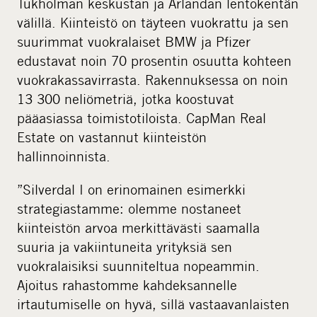
Tukholman keskustan ja Arlandan lentokentän
välillä. Kiinteistö on täyteen vuokrattu ja sen
suurimmat vuokralaiset BMW ja Pfizer
edustavat noin 70 prosentin osuutta kohteen
vuokrakassavirrasta. Rakennuksessa on noin
13 300 neliömetriä, jotka koostuvat
pääasiassa toimistotiloista. CapMan Real
Estate on vastannut kiinteistön
hallinnoinnista.
”Silverdal I on erinomainen esimerkki
strategiastamme: olemme nostaneet
kiinteistön arvoa merkittävästi saamalla
suuria ja vakiintuneita yrityksiä sen
vuokralaisiksi suunniteltua nopeammin.
Ajoitus rahastomme kahdeksannelle
irtautumiselle on hyvä, sillä vastaavanlaisten