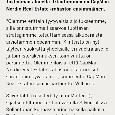
Tukholman alueella. Irtautuminen on CapMan
Nordic Real Estate -rahaston ensimmäinen.
”Olemme erittäin tyytyväisiä sijoitukseemme,
sillä onnistuimme lisäarvoa tuottavan
strategiamme toteuttamisessa alkuperäistä
arviotamme nopeammin. Kiinteistö on nyt
täyteen vuokrattu yhdeksälle eri vuokralaiselle
ja toimistorakennuksen toimivuutta on
parannettu. Olemme iloisia, että CapMan
Nordic Real Estate -rahaston irtautumiset
saivat näin hyvän alun”, kommentoi CapMan
Real Estaten senior partner Ed Williams.
Silverdal I, (rekisteröity nimi Malten I),
sijaitsee E4-moottoritien varrella Silverdalissa
Sollentunan kunnassa erinomaisella paikalla