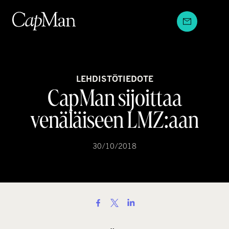
Hyppää
sisältöön
LEHDISTÖTIEDOTE
CapMan sijoittaa
venäläiseen LMZ:aan
30/10/2018
S
h
a