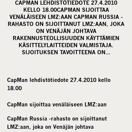
CAPMAN LEHDISTÖTIEDOTE 27.4.2010
r
KELLO 18.00CAPMAN SIJOITTAA
e
VENÄLÄISEEN LMZ:AAN CAPMAN RUSSIA -
o
RAHASTO ON SIJOITTANUT LMZ:AAN, JOKA
ON VENÄJÄN JOHTAVA
n
RAKENNUSTEOLLISUUDEN KÄYTTÄMIEN
s
KÄSITTELYLAITTEIDEN VALMISTAJA.
o
SIJOITUKSEN TAVOITTEENA ON…
c
i
a
l
CapMan lehdistötiedote 27.4.2010 kello
m
18.00
e
d
CapMan sijoittaa venäläiseen LMZ:aan
i
CapMan Russia -rahasto on sijoittanut
a
LMZ:aan, joka on Venäjän johtava