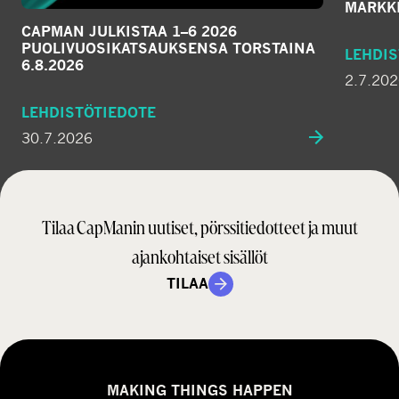
MARKKI
CAPMAN JULKISTAA 1–6 2026
PUOLIVUOSIKATSAUKSENSA TORSTAINA
LEHDIS
6.8.2026
2.7.20
LEHDISTÖTIEDOTE
30.7.2026
Tilaa CapManin uutiset, pörssitiedotteet ja muut
ajankohtaiset sisällöt
TILAA
MAKING THINGS HAPPEN