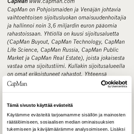
CapMan
www.capman.com
CapMan on Pohjoismaiden ja Venäjän johtavia
vaihtoehtoisen sijoitusluokan omaisuudenhoitajia
ja hallinnoi noin 3,6 miljardin euron pääomia
rahastoissaan. Yhtiöllä on kuusi sijoitusaluetta
(CapMan Buyout, CapMan Technology, CapMan
Life Science, CapMan Russia, CapMan Public
Market ja CapMan Real Estate), joista jokaisesta
vastaa oma sijoitustiimi. Kullakin sijoitusalueella
on omat erikoistuneet rahastot. Yhteensä
CapManin palveluksessa on noin 150
ammattilaista Helsingissä, Tukholmassa,
Kööpenhaminassa, Oslossa ja Moskovassa.
Tämä sivusto käyttää evästeitä
CapMan on perustettu vuonna 1989, ja yhtiön B-
osake on listattu Helsingin pörssissä vuodesta
Käytämme evästeitä tarjoamamme sisällön ja mainosten
2001.
räätälöimiseen, sosiaalisen median ominaisuuksien
tukemiseen ja kävijämäärämme analysoimiseen. Lisäksi