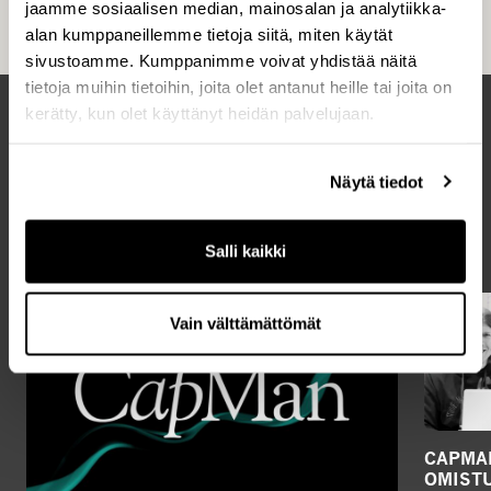
jaamme sosiaalisen median, mainosalan ja analytiikka-
alan kumppaneillemme tietoja siitä, miten käytät
sivustoamme. Kumppanimme voivat yhdistää näitä
tietoja muihin tietoihin, joita olet antanut heille tai joita on
kerätty, kun olet käyttänyt heidän palvelujaan.
Uusimmat artikkelit
Näytä tiedot
KAIKKI UUTISET
Salli kaikki
Vain välttämättömät
CAPMA
OMIST