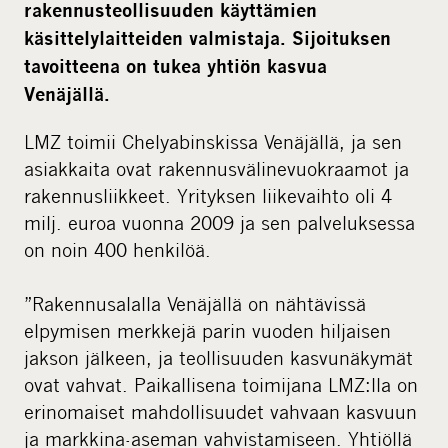
rakennusteollisuuden käyttämien
käsittelylaitteiden valmistaja. Sijoituksen
tavoitteena on tukea yhtiön kasvua
Venäjällä.
LMZ toimii Chelyabinskissa Venäjällä, ja sen
asiakkaita ovat rakennusvälinevuokraamot ja
rakennusliikkeet. Yrityksen liikevaihto oli 4
milj. euroa vuonna 2009 ja sen palveluksessa
on noin 400 henkilöä.
”Rakennusalalla Venäjällä on nähtävissä
elpymisen merkkejä parin vuoden hiljaisen
jakson jälkeen, ja teollisuuden kasvunäkymät
ovat vahvat. Paikallisena toimijana LMZ:lla on
erinomaiset mahdollisuudet vahvaan kasvuun
ja markkina-aseman vahvistamiseen. Yhtiöllä