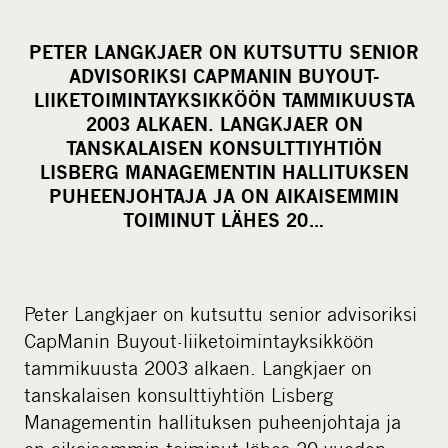
h
a
PETER LANGKJAER ON KUTSUTTU SENIOR
r
ADVISORIKSI CAPMANIN BUYOUT-
e
LIIKETOIMINTAYKSIKKÖÖN TAMMIKUUSTA
o
2003 ALKAEN. LANGKJAER ON
TANSKALAISEN KONSULTTIYHTIÖN
n
LISBERG MANAGEMENTIN HALLITUKSEN
s
PUHEENJOHTAJA JA ON AIKAISEMMIN
o
TOIMINUT LÄHES 20…
c
i
a
l
Peter Langkjaer on kutsuttu senior advisoriksi
m
CapManin Buyout-liiketoimintayksikköön
e
tammikuusta 2003 alkaen. Langkjaer on
d
tanskalaisen konsulttiyhtiön Lisberg
i
Managementin hallituksen puheenjohtaja ja
a