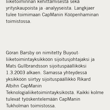
liiketoiminnan kehittämisestä sekä
yrityskaupoista ja -analyyseista. Langkjaer
tulee toimimaan CapManin Kööpenhaminan
toimistossa.
Göran Barsby on nimitetty Buyout-
liiketoimintayksikköön sijoitusjohtajaksi ja
Mats Gullbrandsson sijoituspäälliköksi
1.3.2003 alkaen. Samassa yhteydessä
yksikköön siirtyy sijoituspäällikkö Rikard
Albihn CapManin
Teknologialiiketoimintayksiköstä. Kaikki kolme
tulevat työskentelemään CapManin
Tukholman toimistossa.