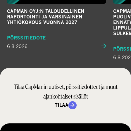
CAPMAN OYJ:N TALOUDELLINEN
CAPMAN
RAPORTOINTI JA VARSINAINEN
PUOLIV
YHTIÖKOKOUS VUONNA 2027
ENNÄTY
LIPPU
SULKE
PÖRSSITIEDOTE
6.8.2026
PÖRSSI
6.8.20
Tilaa CapManin uutiset, pörssitiedotteet ja muut
ajankohtaiset sisällöt
TILAA