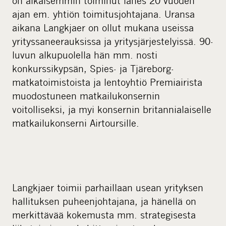
on aikaisemmin toiminut lähes 20 vuoden
ajan em. yhtiön toimitusjohtajana. Uransa
aikana Langkjaer on ollut mukana useissa
yrityssaneerauksissa ja yritysjärjestelyissä. 90-
luvun alkupuolella hän mm. nosti
konkurssikypsän, Spies- ja Tjäreborg-
matkatoimistoista ja lentoyhtiö Premiairista
muodostuneen matkailukonsernin
voitolliseksi, ja myi konsernin britannialaiselle
matkailukonserni Airtoursille.
Langkjaer toimii parhaillaan usean yrityksen
hallituksen puheenjohtajana, ja hänellä on
merkittävää kokemusta mm. strategisesta