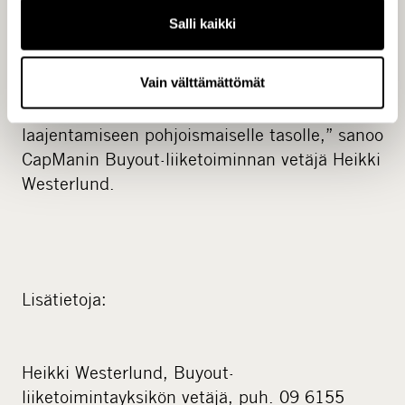
Vahva paikallinen edustus Suomessa,
Salli kaikki
Ruotsissa ja Tanskassa lisää
sijoitusmahdollisuuksiamme. Lisäksi se antaa
Vain välttämättömät
aiempaa paremmat edellytykset olemassa
olevien kohdeyritystemme liiketoiminnan
laajentamiseen pohjoismaiselle tasolle,” sanoo
CapManin Buyout-liiketoiminnan vetäjä Heikki
Westerlund.
Lisätietoja:
Heikki Westerlund, Buyout-
liiketoimintayksikön vetäjä, puh. 09 6155