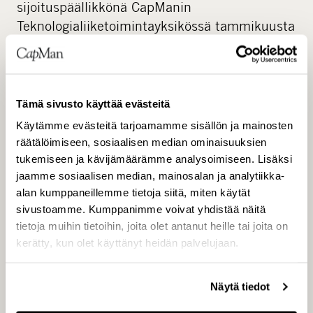
sijoituspäällikkönä CapManin
Teknologialiiketoimintayksikössä tammikuusta
2001. Hän siirtyi CapManin palvelukseen
pääomasijoitusyhtiö Zone AB:sta, jonka
perustajajäseniä hän oli. Aikaisemmin hän
toimi IT- ja telekommunikaatioalan
Tämä sivusto käyttää evästeitä
analyytikkona Handelsbankenissa sekä
Käytämme evästeitä tarjoamamme sisällön ja mainosten
yritysrahoituksen tehtävissä Andersen
räätälöimiseen, sosiaalisen median ominaisuuksien
Globalissa.
tukemiseen ja kävijämäärämme analysoimiseen. Lisäksi
jaamme sosiaalisen median, mainosalan ja analytiikka-
alan kumppaneillemme tietoja siitä, miten käytät
sivustoamme. Kumppanimme voivat yhdistää näitä
tietoja muihin tietoihin, joita olet antanut heille tai joita on
kerätty, kun olet käyttänyt heidän palvelujaan.
”Toteutetut sijoitusammattilaisten rekrytoinnit
sekä sopimus senior advisor Peter Langkjaerin
kanssa vahvistavat oleellisesti CapManin
Näytä tiedot
asemaa pohjoismaisena buyout-sijoittajana.