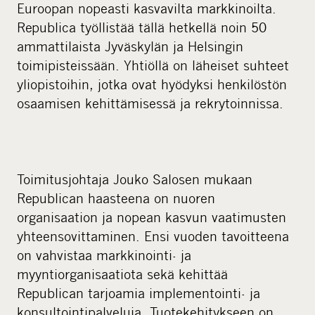
Euroopan nopeasti kasvavilta markkinoilta.
Republica työllistää tällä hetkellä noin 50
ammattilaista Jyväskylän ja Helsingin
toimipisteissään. Yhtiöllä on läheiset suhteet
yliopistoihin, jotka ovat hyödyksi henkilöstön
osaamisen kehittämisessä ja rekrytoinnissa.
Toimitusjohtaja Jouko Salosen mukaan
Republican haasteena on nuoren
organisaation ja nopean kasvun vaatimusten
yhteensovittaminen. Ensi vuoden tavoitteena
on vahvistaa markkinointi- ja
myyntiorganisaatiota sekä kehittää
Republican tarjoamia implementointi- ja
konsultointipalveluja. Tuotekehitykseen on