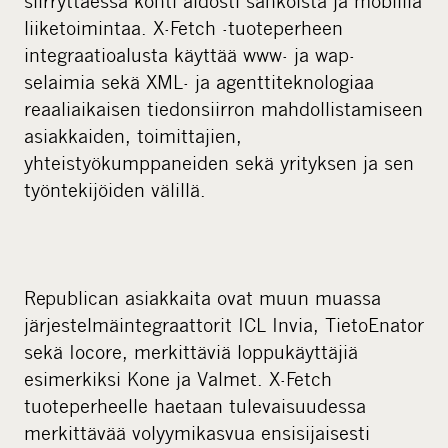
siirryttäessä kohti aidosti sähköistä ja mobiilia
liiketoimintaa. X-Fetch -tuoteperheen
integraatioalusta käyttää www- ja wap-
selaimia sekä XML- ja agenttiteknologiaa
reaaliaikaisen tiedonsiirron mahdollistamiseen
asiakkaiden, toimittajien,
yhteistyökumppaneiden sekä yrityksen ja sen
työntekijöiden välillä.
Republican asiakkaita ovat muun muassa
järjestelmäintegraattorit ICL Invia, TietoEnator
sekä Iocore, merkittäviä loppukäyttäjiä
esimerkiksi Kone ja Valmet. X-Fetch
tuoteperheelle haetaan tulevaisuudessa
merkittävää volyymikasvua ensisijaisesti