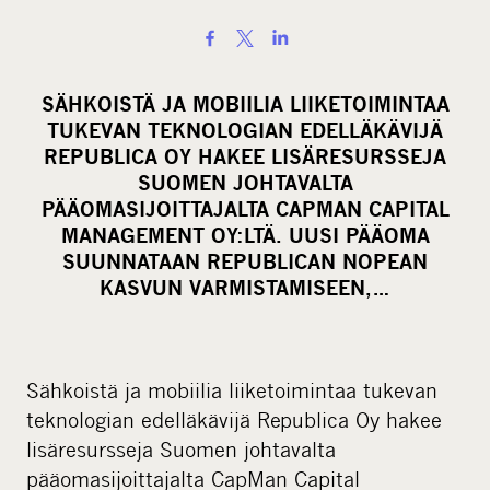
S
h
a
SÄHKOISTÄ JA MOBIILIA LIIKETOIMINTAA
r
TUKEVAN TEKNOLOGIAN EDELLÄKÄVIJÄ
e
REPUBLICA OY HAKEE LISÄRESURSSEJA
o
SUOMEN JOHTAVALTA
PÄÄOMASIJOITTAJALTA CAPMAN CAPITAL
n
MANAGEMENT OY:LTÄ. UUSI PÄÄOMA
s
SUUNNATAAN REPUBLICAN NOPEAN
o
KASVUN VARMISTAMISEEN,…
c
i
a
l
Sähkoistä ja mobiilia liiketoimintaa tukevan
m
teknologian edelläkävijä Republica Oy hakee
e
lisäresursseja Suomen johtavalta
d
pääomasijoittajalta CapMan Capital