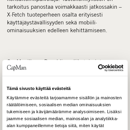
tarkoitus panostaa voimakkaasti jatkossakin –
X-Fetch tuoteperheen osalta erityisesti
käyttäjäystävällisyyden sekä mobiili-
ominaisuuksien edelleen kehittämiseen.
CapManilla on Republican liiketoiminta-
alueeseen liittyvää erityisosaamista.
Yhteistyön aloittaminen antaa hyvät
lähtökohdat seuraavien kehitysaskelten
Tämä sivusto käyttää evästeitä
valmisteluun, sanoo Salonen. Republican
Käytämme evästeitä tarjoamamme sisällön ja mainosten
edistyksellinen X-Fetch -tuoteperhe luo hyvän
räätälöimiseen, sosiaalisen median ominaisuuksien
perustan menestyksekkäälle kasvulle ja
tukemiseen ja kävijämäärämme analysoimiseen. Lisäksi
ripeälle kansainvälistymiselle. Lisäksi vahvaan
jaamme sosiaalisen median, mainosalan ja analytiikka-
teknologiaosaamiseen nojaava Republica sopii
alan kumppaneillemme tietoja siitä, miten käytät