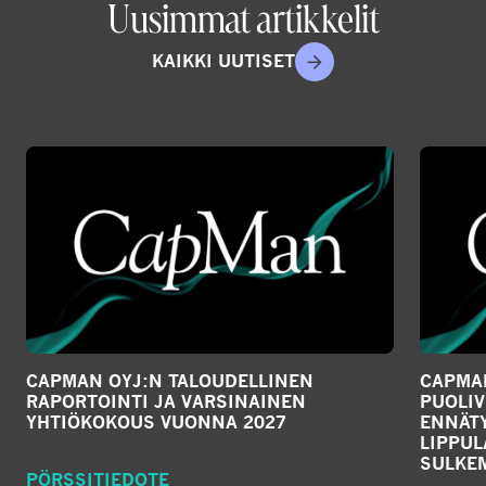
Uusimmat artikkelit
KAIKKI UUTISET
CAPMAN OYJ:N TALOUDELLINEN
CAPMAN
RAPORTOINTI JA VARSINAINEN
PUOLIV
YHTIÖKOKOUS VUONNA 2027
ENNÄTY
LIPPU
SULKE
PÖRSSITIEDOTE