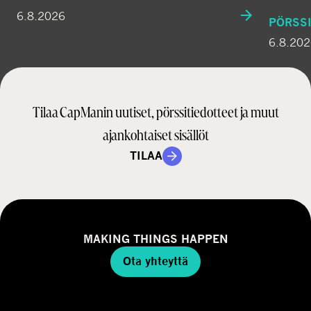
6.8.2026
PÖRSSI
6.8.20
Tilaa CapManin uutiset, pörssitiedotteet ja muut
ajankohtaiset sisällöt
TILAA
MAKING THINGS HAPPEN
Ota yhteyttä