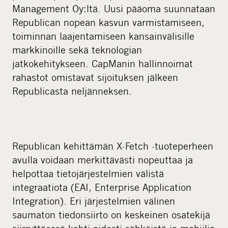
i
Management Oy:ltä. Uusi pääoma suunnataan
a
Republican nopean kasvun varmistamiseen,
toiminnan laajentamiseen kansainvälisille
markkinoille sekä teknologian
jatkokehitykseen. CapManin hallinnoimat
rahastot omistavat sijoituksen jälkeen
Republicasta neljänneksen.
Republican kehittämän X-Fetch -tuoteperheen
avulla voidaan merkittävästi nopeuttaa ja
helpottaa tietojärjestelmien välistä
integraatiota (EAI, Enterprise Application
Integration). Eri järjestelmien välinen
saumaton tiedonsiirto on keskeinen osatekijä