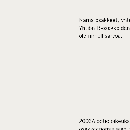
Nämä osakkeet, yhte
Yhtiön B-osakkeiden
ole nimellisarvoa.
2003A-optio-oikeuks
osakkeenomistajan o