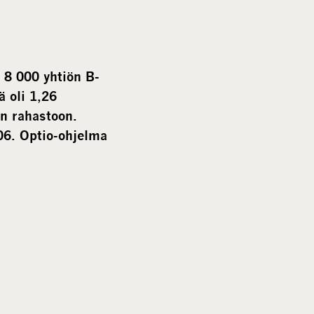
a
l
m
e
 8 000 yhtiön B-
d
 oli 1,26
i
n rahastoon.
a
06. Optio-ohjelma