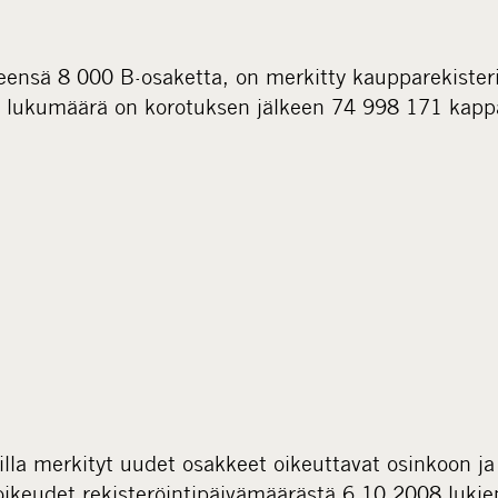
ensä 8 000 B-osaketta, on merkitty kaupparekister
 lukumäärä on korotuksen jälkeen 74 998 171 kappal
illa merkityt uudet osakkeet oikeuttavat osinkoon j
ikeudet rekisteröintipäivämäärästä 6.10.2008 lukie