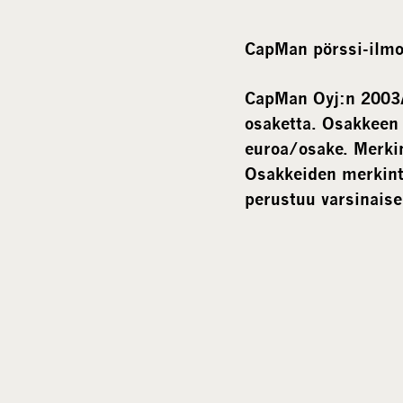
CapMan pörssi-ilmo
CapMan Oyj:n 2003A-
osaketta. Osakkeen 
euroa/osake. Merki
Osakkeiden merkintä
perustuu varsinais