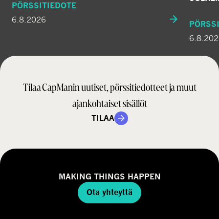
PÖRSSITIEDOTE
6.8.2026
PÖRSSI
6.8.20
Tilaa CapManin uutiset, pörssitiedotteet ja muut
ajankohtaiset sisällöt
TILAA
MAKING THINGS HAPPEN
Ota yhteyttä