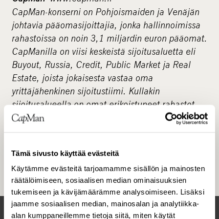
CapMan-konserni on Pohjoismaiden ja Venäjän
johtavia pääomasijoittajia, jonka hallinnoimissa
rahastoissa on noin 3,1 miljardin euron pääomat.
CapManilla on viisi keskeistä sijoitusaluetta eli
Buyout, Russia, Credit, Public Market ja Real
Estate, joista jokaisesta vastaa oma
yrittäjähenkinen sijoitustiimi. Kullakin
sijoitusalueella on omat erikoistuneet rahastot.
CapManin palveluksessa on noin 110
ammattilaista Helsingissä, Tukholmassa,
Oslossa, Moskovassa ja Luxemburgissa. CapMan
Tämä sivusto käyttää evästeitä
on perustettu vuonna 1989, ja yhtiö on listattu
Käytämme evästeitä tarjoamamme sisällön ja mainosten
Helsingin pörssissä vuodesta 2001.
räätälöimiseen, sosiaalisen median ominaisuuksien
tukemiseen ja kävijämäärämme analysoimiseen. Lisäksi
jaamme sosiaalisen median, mainosalan ja analytiikka-
alan kumppaneillemme tietoja siitä, miten käytät