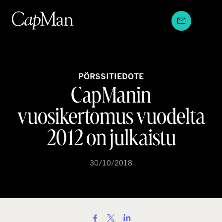
Hyppää
sisältöön
PÖRSSITIEDOTE
CapManin
vuosikertomus vuodelta
2012 on julkaistu
30/10/2018
S