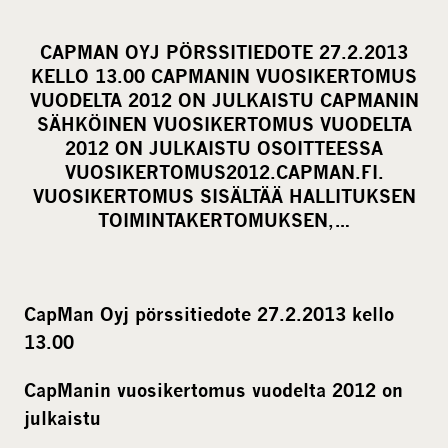
h
a
CAPMAN OYJ PÖRSSITIEDOTE 27.2.2013
r
KELLO 13.00 CAPMANIN VUOSIKERTOMUS
e
VUODELTA 2012 ON JULKAISTU CAPMANIN
o
SÄHKÖINEN VUOSIKERTOMUS VUODELTA
2012 ON JULKAISTU OSOITTEESSA
n
VUOSIKERTOMUS2012.CAPMAN.FI.
s
VUOSIKERTOMUS SISÄLTÄÄ HALLITUKSEN
o
TOIMINTAKERTOMUKSEN,…
c
i
a
l
CapMan Oyj pörssitiedote 27.2.2013 kello
m
13.00
e
CapManin vuosikertomus vuodelta 2012 on
d
julkaistu
i
a