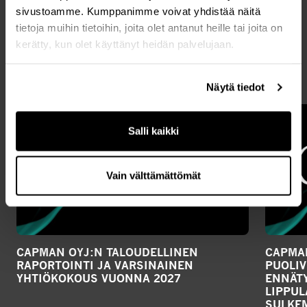
sivustoamme. Kumppanimme voivat yhdistää näitä
Uusimmat artikkelit
tietoja muihin tietoihin, joita olet antanut heille tai joita on
kerätty, kun olet käyttänyt heidän palvelujaan.
KAIKKI UUTISET
Näytä tiedot
Salli kaikki
Vain välttämättömät
CAPMAN OYJ:N TALOUDELLINEN
CAPMAN
RAPORTOINTI JA VARSINAINEN
PUOLIV
YHTIÖKOKOUS VUONNA 2027
ENNÄTY
LIPPU
SULKE