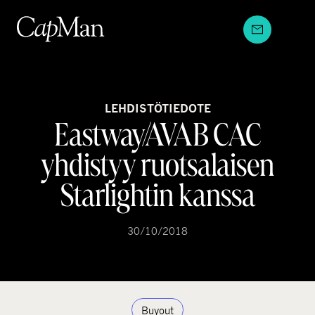
Hyppää
sisältöön
LEHDISTÖTIEDOTE
Eastway/AVAB CAC
yhdistyy ruotsalaisen
Starlightin kanssa
30/10/2018
Buyout