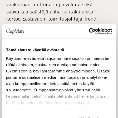
valikoiman tuotteita ja palveluita sekä
saavuttaa säästöjä alihankintakuluissa”,
kertoo Eastavabin toimitusjohtaja Trond
Lutdal.
Transaktio on ehdollinen tiettyjen
sopimusehtojen täyttymiselle, ja sen
Tämä sivusto käyttää evästeitä
arvioidaan toteutuvan toukokuussa 2012.
Käytämme evästeitä tarjoamamme sisällön ja mainosten
Starlightin omistajista tulee järjestelyn myötä
räätälöimiseen, sosiaalisen median ominaisuuksien
osakkaita omistusyhtiö Eastavab Groupissa.
tukemiseen ja kävijämäärämme analysoimiseen. Lisäksi
jaamme sosiaalisen median, mainosalan ja analytiikka-
Lisätietoja:
alan kumppaneillemme tietoja siitä, miten käytät
Olli Liitola, senior partner, CapMan Buyout, p.
sivustoamme. Kumppanimme voivat yhdistää näitä
0400 605 040
tietoja muihin tietoihin, joita olet antanut heille tai joita on
Per Eriksson, toimitusjohtaja, United Audio
kerätty, kun olet käyttänyt heidän palvelujaan.
Starlight AB, p. +46 226 77323
Trond Lutdal, toimitusjohtaja, Eastavab Group