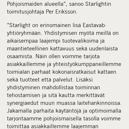
Pohjoismaiden alueella”, sanoo Starlightin
toimitusjohtaja Per Eriksson.
”Starlight on erinomainen lisä Eastavab-
yhtiöryhmään. Yhdistymisen myötä meillä on
aikaisempaa laajempi tuotevalikoima ja
maantieteellinen kattavuus sekä uudenlaista
osaamista. Näin ollen voimme tarjota
asiakkaillemme ja yhteistyökumppaneillemme
toimialan parhaat kokonaisratkaisut kattaen
sekä tuotteet että palvelut. Lisäksi
yhdistyminen mahdollistaa toiminnan
tehostamisen ja sitä kautta merkittävät
synergiaedut muun muassa laitehankinnoissa.
Jakamalla parhaita käytäntöjä ja optimoimalla
tarjontaamme pohjoismaisella tasolla voimme
toimittaa asiakkaillemme laajemman