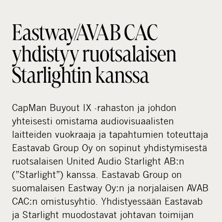
i
a
Eastway/AVAB CAC
yhdistyy ruotsalaisen
Starlightin kanssa
CapMan Buyout IX -rahaston ja johdon
yhteisesti omistama audiovisuaalisten
laitteiden vuokraaja ja tapahtumien toteuttaja
Eastavab Group Oy on sopinut yhdistymisestä
ruotsalaisen United Audio Starlight AB:n
(”Starlight”) kanssa. Eastavab Group on
suomalaisen Eastway Oy:n ja norjalaisen AVAB
CAC:n omistusyhtiö. Yhdistyessään Eastavab
ja Starlight muodostavat johtavan toimijan