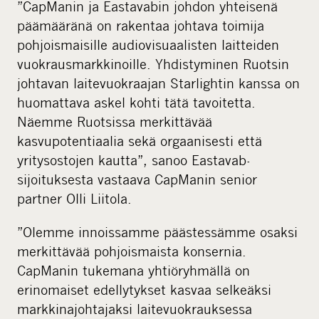
”CapManin ja Eastavabin johdon yhteisenä
päämääränä on rakentaa johtava toimija
pohjoismaisille audiovisuaalisten laitteiden
vuokrausmarkkinoille. Yhdistyminen Ruotsin
johtavan laitevuokraajan Starlightin kanssa on
huomattava askel kohti tätä tavoitetta.
Näemme Ruotsissa merkittävää
kasvupotentiaalia sekä orgaanisesti että
yritysostojen kautta”, sanoo Eastavab-
sijoituksesta vastaava CapManin senior
partner Olli Liitola.
”Olemme innoissamme päästessämme osaksi
merkittävää pohjoismaista konsernia.
CapManin tukemana yhtiöryhmällä on
erinomaiset edellytykset kasvaa selkeäksi
markkinajohtajaksi laitevuokrauksessa