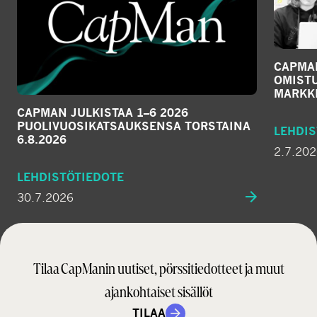
CAPMA
OMIST
MARKKI
CAPMAN JULKISTAA 1–6 2026
PUOLIVUOSIKATSAUKSENSA TORSTAINA
LEHDIS
6.8.2026
2.7.20
LEHDISTÖTIEDOTE
30.7.2026
Tilaa CapManin uutiset, pörssitiedotteet ja muut
ajankohtaiset sisällöt
TILAA