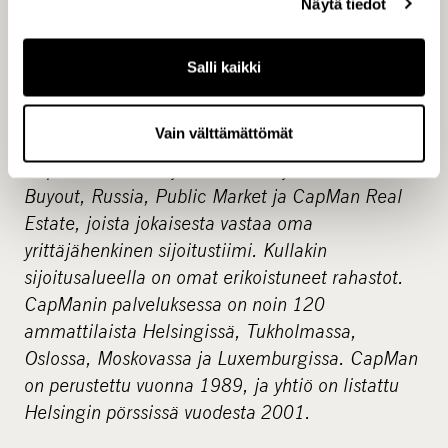
Näytä tiedot
Oy, p. +47 9 054 4556
CapMan www.capman.fi
Salli kaikki
CapMan-konserni on Pohjoismaiden ja Venäjän
johtavia pääomasijoittajia, jonka hallinnoimissa
Vain välttämättömät
rahastoissa on noin 3,1 miljardin euron pääomat.
CapManilla on neljä keskeistä sijoitusaluetta eli
Buyout, Russia, Public Market ja CapMan Real
Estate, joista jokaisesta vastaa oma
yrittäjähenkinen sijoitustiimi. Kullakin
sijoitusalueella on omat erikoistuneet rahastot.
CapManin palveluksessa on noin 120
ammattilaista Helsingissä, Tukholmassa,
Oslossa, Moskovassa ja Luxemburgissa. CapMan
on perustettu vuonna 1989, ja yhtiö on listattu
Helsingin pörssissä vuodesta 2001.