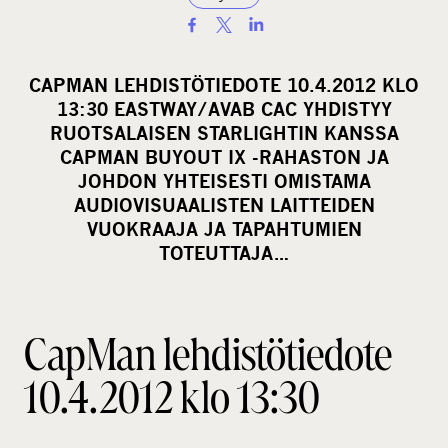
S
h
a
CAPMAN LEHDISTÖTIEDOTE 10.4.2012 KLO
r
13:30 EASTWAY/AVAB CAC YHDISTYY
e
RUOTSALAISEN STARLIGHTIN KANSSA
o
CAPMAN BUYOUT IX -RAHASTON JA
JOHDON YHTEISESTI OMISTAMA
n
AUDIOVISUAALISTEN LAITTEIDEN
s
VUOKRAAJA JA TAPAHTUMIEN
o
TOTEUTTAJA…
c
i
a
CapMan lehdistötiedote
l
m
10.4.2012 klo 13:30
e
d