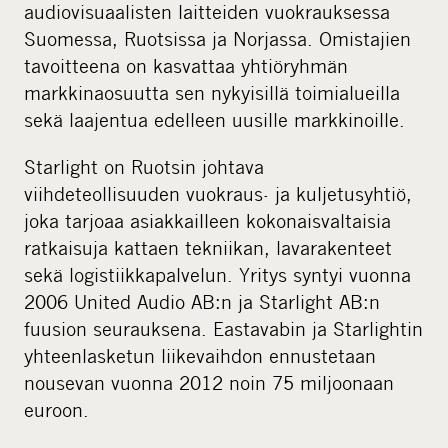
audiovisuaalisten laitteiden vuokrauksessa
Suomessa, Ruotsissa ja Norjassa. Omistajien
tavoitteena on kasvattaa yhtiöryhmän
markkinaosuutta sen nykyisillä toimialueilla
sekä laajentua edelleen uusille markkinoille.
Starlight on Ruotsin johtava
viihdeteollisuuden vuokraus- ja kuljetusyhtiö,
joka tarjoaa asiakkailleen kokonaisvaltaisia
ratkaisuja kattaen tekniikan, lavarakenteet
sekä logistiikkapalvelun. Yritys syntyi vuonna
2006 United Audio AB:n ja Starlight AB:n
fuusion seurauksena. Eastavabin ja Starlightin
yhteenlasketun liikevaihdon ennustetaan
nousevan vuonna 2012 noin 75 miljoonaan
euroon.