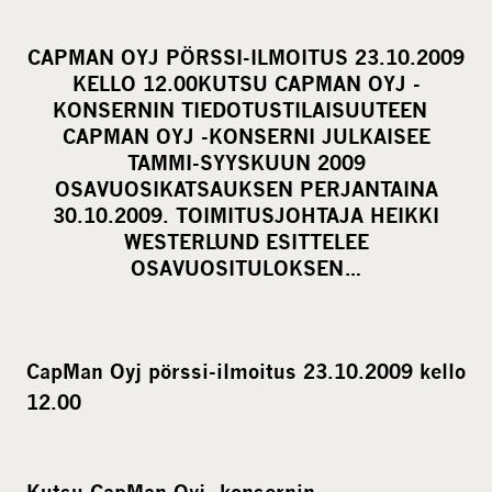
h
a
CAPMAN OYJ PÖRSSI-ILMOITUS 23.10.2009
r
KELLO 12.00KUTSU CAPMAN OYJ -
e
KONSERNIN TIEDOTUSTILAISUUTEEN
o
CAPMAN OYJ -KONSERNI JULKAISEE
TAMMI-SYYSKUUN 2009
n
OSAVUOSIKATSAUKSEN PERJANTAINA
s
30.10.2009. TOIMITUSJOHTAJA HEIKKI
o
WESTERLUND ESITTELEE
c
OSAVUOSITULOKSEN…
i
a
l
CapMan Oyj pörssi-ilmoitus 23.10.2009 kello
m
12.00
e
d
i
a