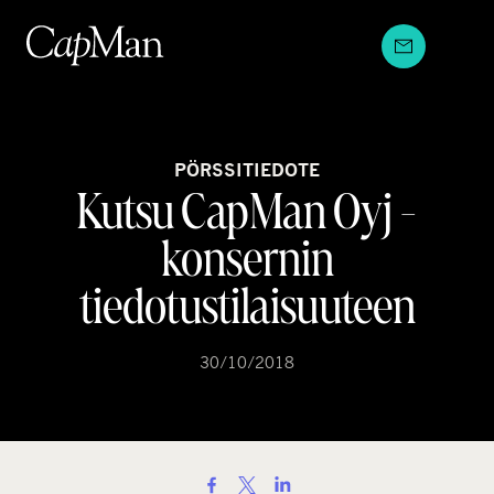
Hyppää
sisältöön
PÖRSSITIEDOTE
Kutsu CapMan Oyj -
konsernin
tiedotustilaisuuteen
30/10/2018
S