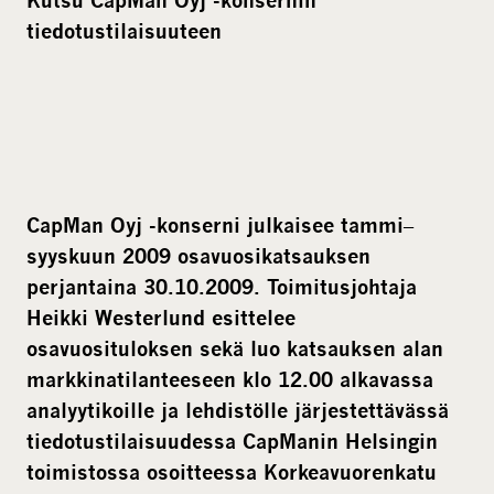
Kutsu CapMan Oyj -konsernin
tiedotustilaisuuteen
–
CapMan Oyj -konserni
julkaisee tammi
syyskuun 2009 osavuosikatsauksen
perjantaina 30.10.2009.
Toimitusjohtaja
Heikki Westerlund esittelee
osavuosituloksen
sekä luo katsauksen alan
markkinatilanteeseen klo 12.00 alkavassa
analyytikoille ja lehdistölle järjestettävässä
tiedotustilaisuudessa CapManin Helsingin
toimistossa osoitteessa Korkeavuorenkatu