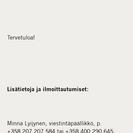
Tervetuloa!
Lisätietoja ja ilmoittautumiset:
Minna Lyijynen, viestintäpäällikkö, p.
+358 207 207 584 tai +358 400 290 645,