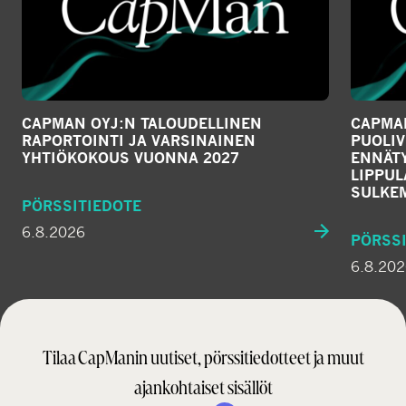
CAPMAN OYJ:N TALOUDELLINEN
CAPMAN
RAPORTOINTI JA VARSINAINEN
PUOLIV
YHTIÖKOKOUS VUONNA 2027
ENNÄTY
LIPPU
SULKE
PÖRSSITIEDOTE
6.8.2026
PÖRSSI
6.8.20
Tilaa CapManin uutiset, pörssitiedotteet ja muut
ajankohtaiset sisällöt