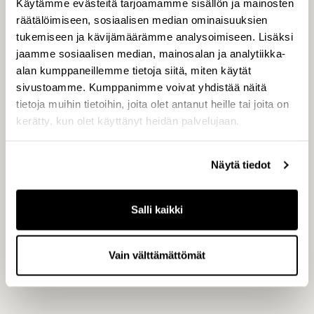
Käytämme evästeitä tarjoamamme sisällön ja mainosten
räätälöimiseen, sosiaalisen median ominaisuuksien
tukemiseen ja kävijämäärämme analysoimiseen. Lisäksi
jaamme sosiaalisen median, mainosalan ja analytiikka-
JAKELU
alan kumppaneillemme tietoja siitä, miten käytät
sivustoamme. Kumppanimme voivat yhdistää näitä
tietoja muihin tietoihin, joita olet antanut heille tai joita on
Helsingin Pörssi
kerätty, kun olet käyttänyt heidän palvelujaan.
Näytä tiedot
Keskeiset tiedotusvälineet
Salli kaikki
www.capman.com
Vain välttämättömät